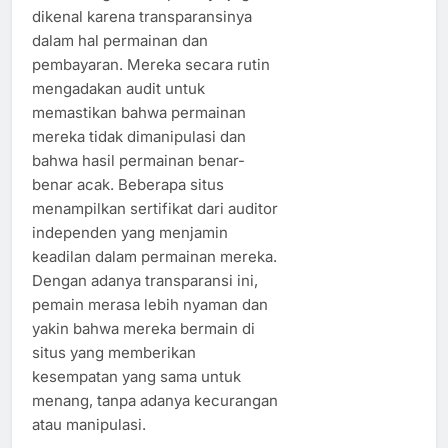
dikenal karena transparansinya
dalam hal permainan dan
pembayaran. Mereka secara rutin
mengadakan audit untuk
memastikan bahwa permainan
mereka tidak dimanipulasi dan
bahwa hasil permainan benar-
benar acak. Beberapa situs
menampilkan sertifikat dari auditor
independen yang menjamin
keadilan dalam permainan mereka.
Dengan adanya transparansi ini,
pemain merasa lebih nyaman dan
yakin bahwa mereka bermain di
situs yang memberikan
kesempatan yang sama untuk
menang, tanpa adanya kecurangan
atau manipulasi.