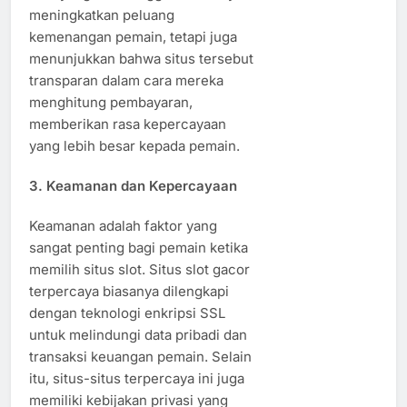
meningkatkan peluang
kemenangan pemain, tetapi juga
menunjukkan bahwa situs tersebut
transparan dalam cara mereka
menghitung pembayaran,
memberikan rasa kepercayaan
yang lebih besar kepada pemain.
3.
Keamanan dan Kepercayaan
Keamanan adalah faktor yang
sangat penting bagi pemain ketika
memilih situs slot. Situs slot gacor
terpercaya biasanya dilengkapi
dengan teknologi enkripsi SSL
untuk melindungi data pribadi dan
transaksi keuangan pemain. Selain
itu, situs-situs terpercaya ini juga
memiliki kebijakan privasi yang