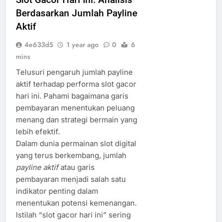
Berdasarkan Jumlah Payline
Aktif
4e633d5
1 year ago
0
6
mins
Telusuri pengaruh jumlah payline
aktif terhadap performa slot gacor
hari ini. Pahami bagaimana garis
pembayaran menentukan peluang
menang dan strategi bermain yang
lebih efektif.
Dalam dunia permainan slot digital
yang terus berkembang, jumlah
payline aktif
atau garis
pembayaran menjadi salah satu
indikator penting dalam
menentukan potensi kemenangan.
Istilah “slot gacor hari ini” sering