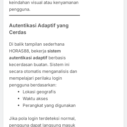
keindahan visual atau kenyamanan
pengguna.
Autentikasi Adaptif yang
Cerdas
Di balik tampilan sederhana
HORAS88, bekerja
sistem
autentikasi adaptif
berbasis
kecerdasan buatan. Sistem ini
secara otomatis menganalisis dan
mempelajari perilaku login
pengguna berdasarkan:
Lokasi geografis
Waktu akses
Perangkat yang digunakan
Jika pola login terdeteksi normal,
pengguna dapat langsung masuk