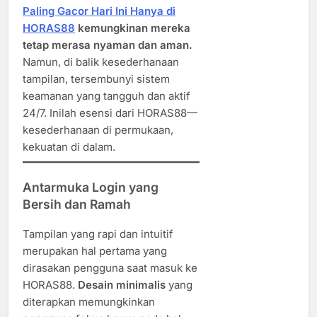
Paling Gacor Hari Ini Hanya di
HORAS88
kemungkinan mereka
tetap merasa nyaman dan aman.
Namun, di balik kesederhanaan
tampilan, tersembunyi sistem
keamanan yang tangguh dan aktif
24/7. Inilah esensi dari HORAS88—
kesederhanaan di permukaan,
kekuatan di dalam.
Antarmuka Login yang
Bersih dan Ramah
Tampilan yang rapi dan intuitif
merupakan hal pertama yang
dirasakan pengguna saat masuk ke
HORAS88.
Desain minimalis
yang
diterapkan memungkinkan