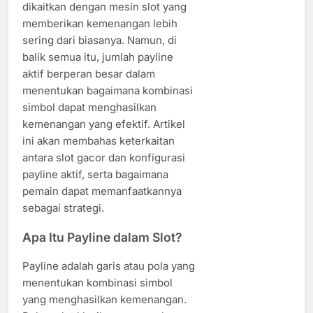
dikaitkan dengan mesin slot yang
memberikan kemenangan lebih
sering dari biasanya. Namun, di
balik semua itu, jumlah payline
aktif berperan besar dalam
menentukan bagaimana kombinasi
simbol dapat menghasilkan
kemenangan yang efektif. Artikel
ini akan membahas keterkaitan
antara slot gacor dan konfigurasi
payline aktif, serta bagaimana
pemain dapat memanfaatkannya
sebagai strategi.
Apa Itu Payline dalam Slot?
Payline adalah garis atau pola yang
menentukan kombinasi simbol
yang menghasilkan kemenangan.