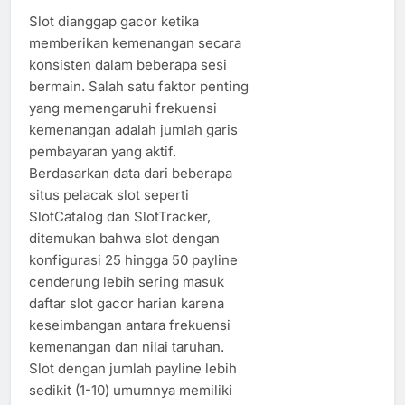
Slot dianggap gacor ketika
memberikan kemenangan secara
konsisten dalam beberapa sesi
bermain. Salah satu faktor penting
yang memengaruhi frekuensi
kemenangan adalah jumlah garis
pembayaran yang aktif.
Berdasarkan data dari beberapa
situs pelacak slot seperti
SlotCatalog dan SlotTracker,
ditemukan bahwa slot dengan
konfigurasi 25 hingga 50 payline
cenderung lebih sering masuk
daftar slot gacor harian karena
keseimbangan antara frekuensi
kemenangan dan nilai taruhan.
Slot dengan jumlah payline lebih
sedikit (1-10) umumnya memiliki