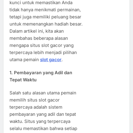
kunci untuk memastikan Anda
tidak hanya menikmati permainan,
tetapi juga memiliki peluang besar
untuk memenangkan hadiah besar.
Dalam artikel ini, kita akan
membahas beberapa alasan
mengapa situs slot gacor yang
terpercaya lebih menjadi pilihan
utama pemain
slot gacor
.
1.
Pembayaran yang Adil dan
Tepat Waktu
Salah satu alasan utama pemain
memilih situs slot gacor
terpercaya adalah sistem
pembayaran yang adil dan tepat
waktu. Situs yang terpercaya
selalu memastikan bahwa setiap