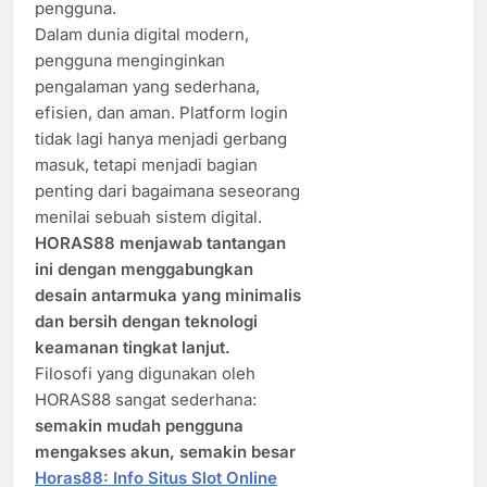
pengguna.
Dalam dunia digital modern,
pengguna menginginkan
pengalaman yang sederhana,
efisien, dan aman. Platform login
tidak lagi hanya menjadi gerbang
masuk, tetapi menjadi bagian
penting dari bagaimana seseorang
menilai sebuah sistem digital.
HORAS88 menjawab tantangan
ini dengan menggabungkan
desain antarmuka yang minimalis
dan bersih dengan teknologi
keamanan tingkat lanjut.
Filosofi yang digunakan oleh
HORAS88 sangat sederhana:
semakin mudah pengguna
mengakses akun, semakin besar
Horas88: Info Situs Slot Online