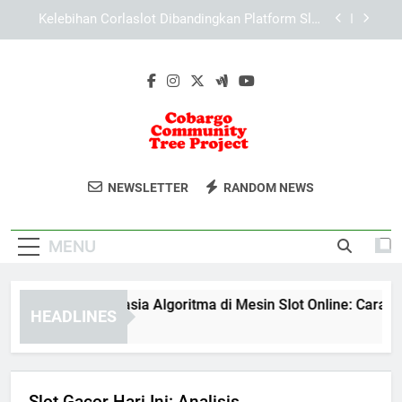
Skip
Pikachu dan Langkah Pulang: Sebuah Kisah
to
Tentang Perjalanan dan Kepulangan
content
Slot Gacor dan Pembayaran Progresif: Menang
Lebih Banyak dengan Setiap Taruhan
Masa Depan Game Online Berbasis Metaverse:
Evolusi Dunia Virtual Tanpa Batas
Kelebihan Corlaslot Dibandingkan Platform Slot
Demo Lainnya
Cobargo
Dukung Keberlanjutan Lingkungan
Pikachu dan Langkah Pulang: Sebuah Kisah
NEWSLETTER
RANDOM NEWS
Tentang Perjalanan dan Kepulangan
Community
Melalui Cobargo Community Tree
Slot Gacor dan Pembayaran Progresif: Menang
Project.
Lebih Banyak dengan Setiap Taruhan
Tree Project
MENU
engungkap Rahasia Algoritma di Mesin Slot Online: Cara Ker
HEADLINES
Years Ago
Slot Gacor Hari Ini: Analisis