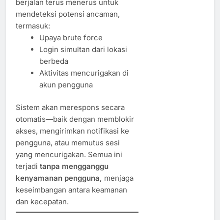
berjalan terus menerus untuk
mendeteksi potensi ancaman,
termasuk:
Upaya brute force
Login simultan dari lokasi
berbeda
Aktivitas mencurigakan di
akun pengguna
Sistem akan merespons secara
otomatis—baik dengan memblokir
akses, mengirimkan notifikasi ke
pengguna, atau memutus sesi
yang mencurigakan. Semua ini
terjadi
tanpa mengganggu
kenyamanan pengguna,
menjaga
keseimbangan antara keamanan
dan kecepatan.