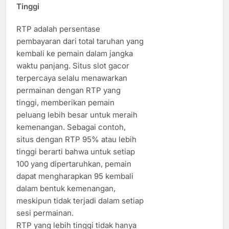
Tinggi
RTP adalah persentase
pembayaran dari total taruhan yang
kembali ke pemain dalam jangka
waktu panjang. Situs slot gacor
terpercaya selalu menawarkan
permainan dengan RTP yang
tinggi, memberikan pemain
peluang lebih besar untuk meraih
kemenangan. Sebagai contoh,
situs dengan RTP 95% atau lebih
tinggi berarti bahwa untuk setiap
100 yang dipertaruhkan, pemain
dapat mengharapkan 95 kembali
dalam bentuk kemenangan,
meskipun tidak terjadi dalam setiap
sesi permainan.
RTP yang lebih tinggi tidak hanya