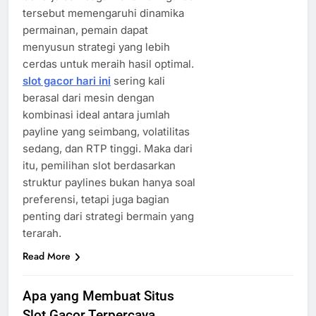
tersebut memengaruhi dinamika
permainan, pemain dapat
menyusun strategi yang lebih
cerdas untuk meraih hasil optimal.
slot gacor hari ini
sering kali
berasal dari mesin dengan
kombinasi ideal antara jumlah
payline yang seimbang, volatilitas
sedang, dan RTP tinggi. Maka dari
itu, pemilihan slot berdasarkan
struktur paylines bukan hanya soal
preferensi, tetapi juga bagian
penting dari strategi bermain yang
terarah.
Read More
Apa yang Membuat Situs
Slot Gacor Terpercaya