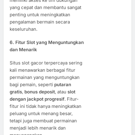
memiliki akses ke tim dukungan
yang cepat dan membantu sangat
penting untuk meningkatkan
pengalaman bermain secara
keseluruhan.
6.
Fitur Slot yang Menguntungkan
dan Menarik
Situs slot gacor terpercaya sering
kali menawarkan berbagai fitur
permainan yang menguntungkan
bagi pemain, seperti
putaran
gratis
,
bonus deposit
, atau
slot
dengan jackpot progresif
. Fitur-
fitur ini tidak hanya meningkatkan
peluang untuk menang besar,
tetapi juga membuat permainan
menjadi lebih menarik dan