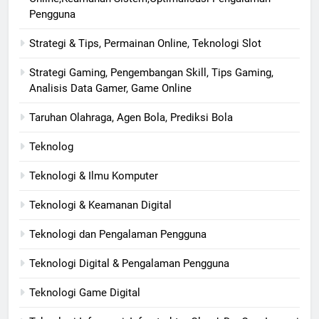
Pengguna
Strategi & Tips, Permainan Online, Teknologi Slot
Strategi Gaming, Pengembangan Skill, Tips Gaming,
Analisis Data Gamer, Game Online
Taruhan Olahraga, Agen Bola, Prediksi Bola
Teknolog
Teknologi & Ilmu Komputer
Teknologi & Keamanan Digital
Teknologi dan Pengalaman Pengguna
Teknologi Digital & Pengalaman Pengguna
Teknologi Game Digital