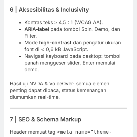
6 | Aksesibilitas & Inclusivity
Kontras teks ≥ 4,5 : 1 (WCAG AA).
ARIA-label
pada tombol Spin, Demo, dan
Filter.
Mode
high-contrast
dan pengatur ukuran
font di < 0,6 kB JavaScript.
Navigasi keyboard pada desktop: tombol
panah menggeser slider, Enter memulai
demo.
Hasil uji NVDA & VoiceOver: semua elemen
penting dapat dibaca, status kemenangan
diumumkan real-time.
7 | SEO & Schema Markup
Header memuat tag
<meta name="theme-