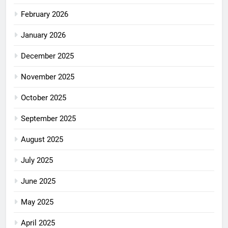
February 2026
January 2026
December 2025
November 2025
October 2025
September 2025
August 2025
July 2025
June 2025
May 2025
April 2025