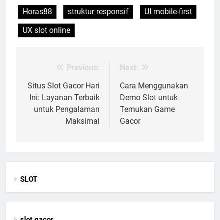
Horas88
struktur responsif
UI mobile-first
UX slot online
Previous:
Next:
Post
navigation
Situs Slot Gacor Hari
Cara Menggunakan
Ini: Layanan Terbaik
Demo Slot untuk
untuk Pengalaman
Temukan Game
Maksimal
Gacor
SLOT
slot gacor