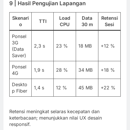
9 | Hasil Pengujian Lapangan
Skenari
Load
Data
Retensi
TTI
o
CPU
30 m
Sesi
Ponsel
3G
2,3 s
23 %
18 MB
+12 %
(Data
Saver)
Ponsel
1,9 s
28 %
34 MB
+18 %
4G
Deskto
1,4 s
12 %
45 MB
+22 %
p Fiber
Retensi meningkat selaras kecepatan dan
keterbacaan; menunjukkan nilai UX desain
responsif.