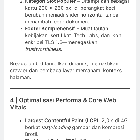
Kategori Slot Populer
– Ditampilkan sebagai
kartu 200 × 260 px; di perangkat kecil
berubah menjadi slider horizontal tanpa
menambah lebar dokumen.
Footer Komprehensif
– Muat tautan
kebijakan, sertifikat iTech Labs, dan ikon
enkripsi TLS 1.3—menegaskan
trustworthiness
.
Breadcrumb ditampilkan dinamis, memastikan
crawler dan pembaca layar memahami konteks
halaman.
4 | Optimalisasi Performa & Core Web
Vitals
Largest Contentful Paint (LCP)
: 2,0 s di 4G
berkat
lazy-loading
gambar dan kompresi
Brotli.