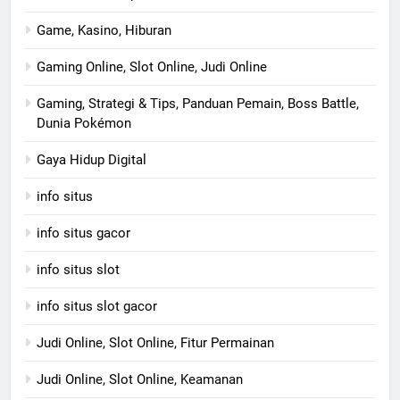
Game, Kasino, Hiburan
Gaming Online, Slot Online, Judi Online
Gaming, Strategi & Tips, Panduan Pemain, Boss Battle,
Dunia Pokémon
Gaya Hidup Digital
info situs
info situs gacor
info situs slot
info situs slot gacor
Judi Online, Slot Online, Fitur Permainan
Judi Online, Slot Online, Keamanan