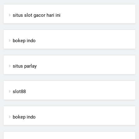
situs slot gacor hari ini
bokep indo
situs parlay
slot88
bokep indo