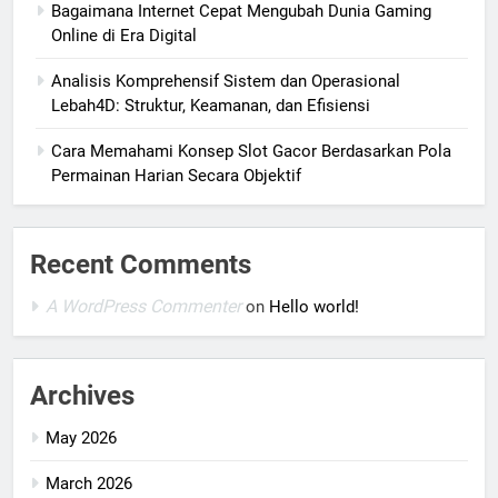
Bagaimana Internet Cepat Mengubah Dunia Gaming
Online di Era Digital
Analisis Komprehensif Sistem dan Operasional
Lebah4D: Struktur, Keamanan, dan Efisiensi
Cara Memahami Konsep Slot Gacor Berdasarkan Pola
Permainan Harian Secara Objektif
Recent Comments
A WordPress Commenter
on
Hello world!
Archives
May 2026
March 2026