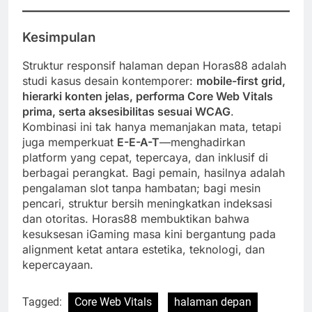
Kesimpulan
Struktur responsif halaman depan Horas88 adalah
studi kasus desain kontemporer:
mobile-first grid,
hierarki konten jelas, performa Core Web Vitals
prima, serta aksesibilitas sesuai WCAG
.
Kombinasi ini tak hanya memanjakan mata, tetapi
juga memperkuat
E-E-A-T
—menghadirkan
platform yang cepat, tepercaya, dan inklusif di
berbagai perangkat. Bagi pemain, hasilnya adalah
pengalaman slot tanpa hambatan; bagi mesin
pencari, struktur bersih meningkatkan indeksasi
dan otoritas. Horas88 membuktikan bahwa
kesuksesan iGaming masa kini bergantung pada
alignment ketat antara estetika, teknologi, dan
kepercayaan.
Tagged:
Core Web Vitals
halaman depan