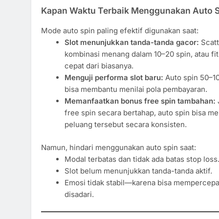
Kapan Waktu Terbaik Menggunakan Auto 
Mode auto spin paling efektif digunakan saat:
Slot menunjukkan tanda-tanda gacor:
Scatt
kombinasi menang dalam 10–20 spin, atau fitu
cepat dari biasanya.
Menguji performa slot baru:
Auto spin 50–100
bisa membantu menilai pola pembayaran.
Memanfaatkan bonus free spin tambahan:
free spin secara bertahap, auto spin bisa 
peluang tersebut secara konsisten.
Namun, hindari menggunakan auto spin saat:
Modal terbatas dan tidak ada batas stop loss
Slot belum menunjukkan tanda-tanda aktif.
Emosi tidak stabil—karena bisa mempercepa
disadari.