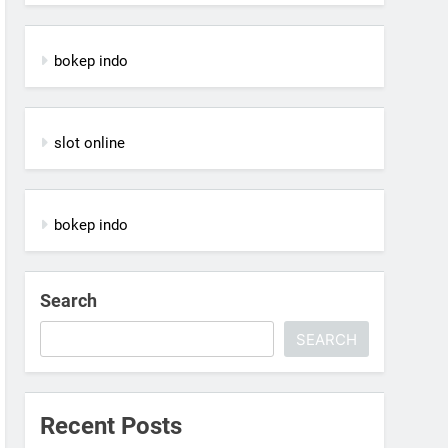
bokep indo
slot online
bokep indo
Search
SEARCH
Recent Posts