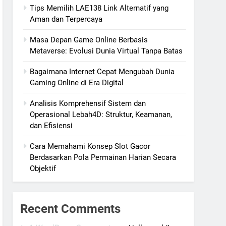
Tips Memilih LAE138 Link Alternatif yang
Aman dan Terpercaya
Masa Depan Game Online Berbasis
Metaverse: Evolusi Dunia Virtual Tanpa Batas
Bagaimana Internet Cepat Mengubah Dunia
Gaming Online di Era Digital
Analisis Komprehensif Sistem dan
Operasional Lebah4D: Struktur, Keamanan,
dan Efisiensi
Cara Memahami Konsep Slot Gacor
Berdasarkan Pola Permainan Harian Secara
Objektif
Recent Comments