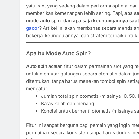
yaitu slot yang sedang dalam performa optimal da
memberikan kemenangan lebih sering. Tapi,
apa s
mode auto spin, dan apa saja keuntungannya saa
gacor
?
Artikel ini akan membahas secara mendalam 
bekerja, keunggulannya, dan strategi terbaik untu
Apa Itu Mode Auto Spin?
Auto spin
adalah fitur dalam permainan slot yang
untuk memutar gulungan secara otomatis dalam ju
ditentukan, tanpa harus menekan tombol spin setia
mengatur:
Jumlah total spin otomatis (misalnya 10, 50, 1
Batas kalah dan menang.
Kondisi untuk berhenti otomatis (misalnya s
Fitur ini sangat berguna bagi pemain yang ingin m
permainan secara konsisten tanpa harus duduk me