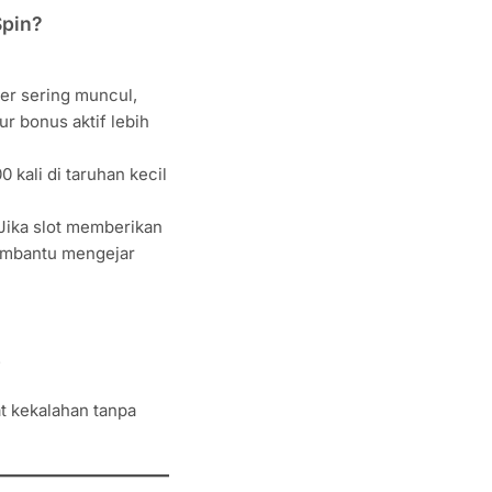
Spin?
er sering muncul,
r bonus aktif lebih
 kali di taruhan kecil
Jika slot memberikan
membantu mengejar
.
t kekalahan tanpa