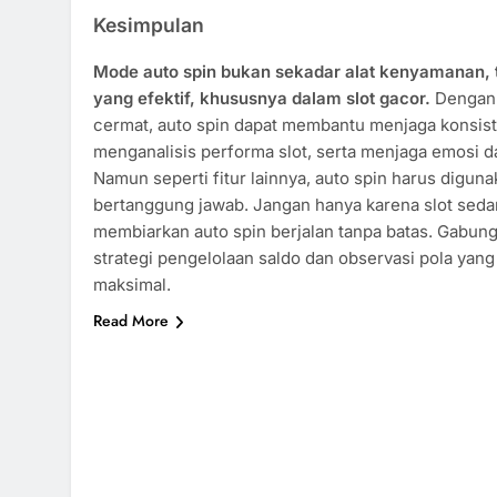
Kesimpulan
Mode auto spin bukan sekadar alat kenyamanan, ta
yang efektif, khususnya dalam slot gacor.
Dengan
cermat, auto spin dapat membantu menjaga konsist
menganalisis performa slot, serta menjaga emosi dan
Namun seperti fitur lainnya, auto spin harus digun
bertanggung jawab. Jangan hanya karena slot seda
membiarkan auto spin berjalan tanpa batas. Gabungk
strategi pengelolaan saldo dan observasi pola yang
maksimal.
Read More