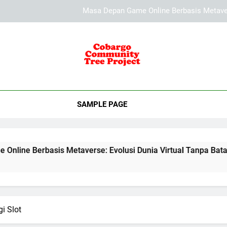
Masa Depan Game Online Berbasis Metavers
Bagaimana Internet Cepat Mengub
Analisis Komprehensif Sistem dan Operasional Lebah
argo Community Tree 
Tips Memilih LAE138 Lin
berlanjutan Lingkungan Melalui Cobargo Community Tree Proje
Masa Depan Game Online Berbasis Metavers
SAMPLE PAGE
Bagaimana Internet Cepat Mengub
Analisis Komprehensif Sistem dan Operasional Lebah
sis Metaverse: Evolusi Dunia Virtual Tanpa Batas
Baga
5 Mon
i Slot