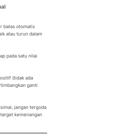
mal
r batas otomatis
ik atau turun dalam
ap pada satu nilai
sitif (tidak ada
ertimbangkan ganti
ksimal, jangan tergoda
n target kemenangan