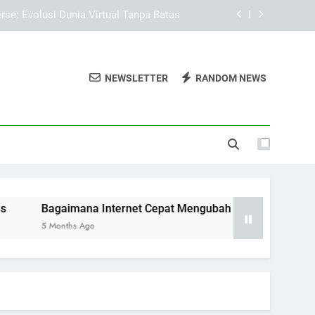
e: Evolusi Dunia Virtual Tanpa Batas
ah Dunia Gaming Online di Era Digital
4D: Struktur, Keamanan, dan Efisiensi
NEWSLETTER
RANDOM NEWS
Project
k Alternatif yang Aman dan Terpercaya
ct.
e: Evolusi Dunia Virtual Tanpa Batas
ah Dunia Gaming Online di Era Digital
4D: Struktur, Keamanan, dan Efisiensi
imana Internet Cepat Mengubah Dunia Gaming Online di Era D
ths Ago