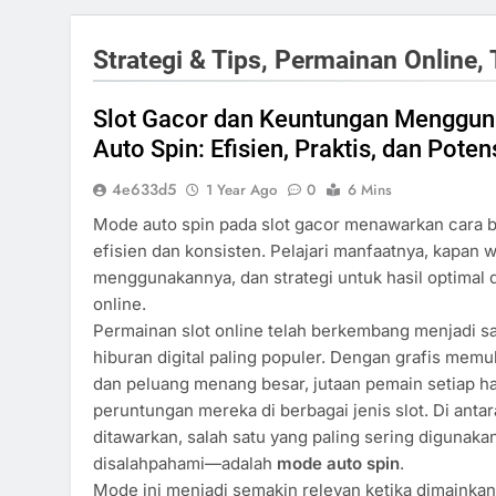
Strategi & Tips, Permainan Online, 
Slot Gacor dan Keuntungan Menggu
Auto Spin: Efisien, Praktis, dan Poten
4e633d5
1 Year Ago
0
6 Mins
Mode auto spin pada slot gacor menawarkan cara b
efisien dan konsisten. Pelajari manfaatnya, kapan w
menggunakannya, dan strategi untuk hasil optimal 
online.
Permainan slot online telah berkembang menjadi sa
hiburan digital paling populer. Dengan grafis memuka
dan peluang menang besar, jutaan pemain setiap 
peruntungan mereka di berbagai jenis slot. Di antar
ditawarkan, salah satu yang paling sering diguna
disalahpahami—adalah
mode auto spin
.
Mode ini menjadi semakin relevan ketika dimainka