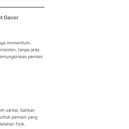
t Gacor
njaga momentum.
onsisten, tanpa jeda
 memungkinkan pemain
h santai, bahkan
a untuk pemain yang
elahan fisik.