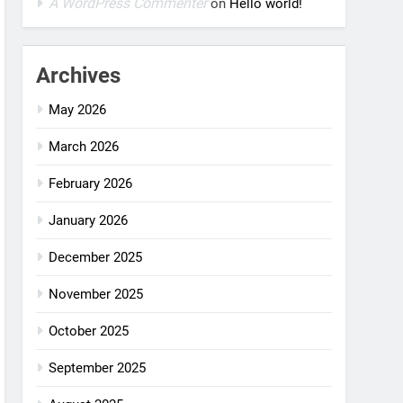
A WordPress Commenter
on
Hello world!
Archives
May 2026
March 2026
February 2026
January 2026
December 2025
November 2025
October 2025
September 2025