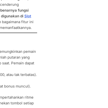
n cenderung
ebenarnya fungsi
t digunakan di
Slot
bagaimana fitur ini
k memanfaatkannya.
 memungkinkan pemain
mlah putaran yang
p saat. Pemain dapat
00, atau tak terbatas).
aat bonus muncul).
empertahankan ritme
nekan tombol setiap