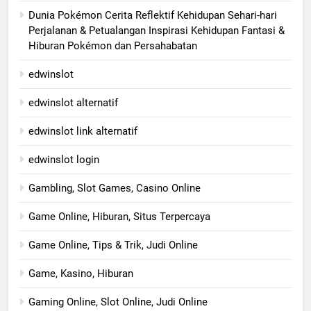
Dunia Pokémon Cerita Reflektif Kehidupan Sehari-hari
Perjalanan & Petualangan Inspirasi Kehidupan Fantasi &
Hiburan Pokémon dan Persahabatan
edwinslot
edwinslot alternatif
edwinslot link alternatif
edwinslot login
Gambling, Slot Games, Casino Online
Game Online, Hiburan, Situs Terpercaya
Game Online, Tips & Trik, Judi Online
Game, Kasino, Hiburan
Gaming Online, Slot Online, Judi Online