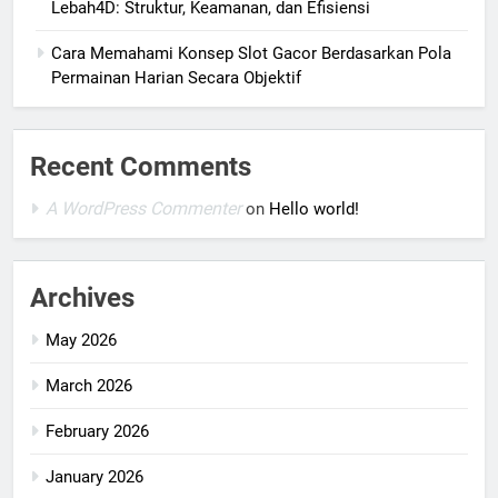
Lebah4D: Struktur, Keamanan, dan Efisiensi
Cara Memahami Konsep Slot Gacor Berdasarkan Pola
Permainan Harian Secara Objektif
Recent Comments
A WordPress Commenter
on
Hello world!
Archives
May 2026
March 2026
February 2026
January 2026