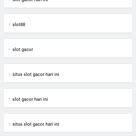
slot88
slot gacor
situs slot gacor hari ini
slot gacor hari ini
situs slot gacor hari ini