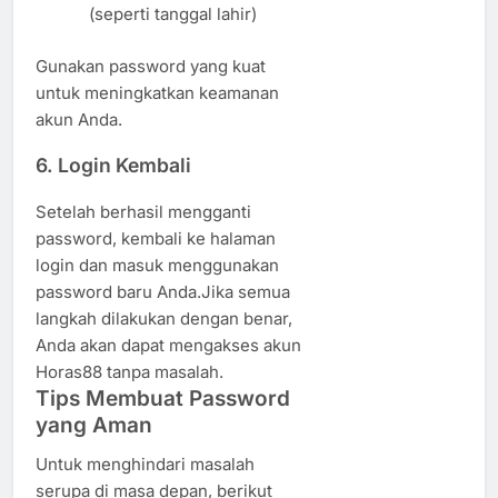
(seperti tanggal lahir)
Gunakan password yang kuat
untuk meningkatkan keamanan
akun Anda.
6. Login Kembali
Setelah berhasil mengganti
password, kembali ke halaman
login dan masuk menggunakan
password baru Anda.Jika semua
langkah dilakukan dengan benar,
Anda akan dapat mengakses akun
Horas88 tanpa masalah.
Tips Membuat Password
yang Aman
Untuk menghindari masalah
serupa di masa depan, berikut