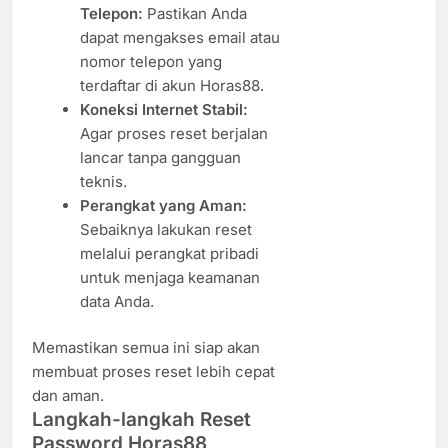
Telepon:
Pastikan Anda
dapat mengakses email atau
nomor telepon yang
terdaftar di akun Horas88.
Koneksi Internet Stabil:
Agar proses reset berjalan
lancar tanpa gangguan
teknis.
Perangkat yang Aman:
Sebaiknya lakukan reset
melalui perangkat pribadi
untuk menjaga keamanan
data Anda.
Memastikan semua ini siap akan
membuat proses reset lebih cepat
dan aman.
Langkah-langkah Reset
Password Horas88