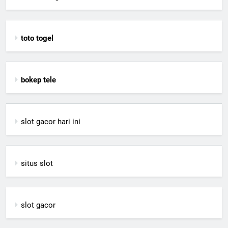
toto togel
bokep tele
slot gacor hari ini
situs slot
slot gacor