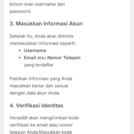
kolom isian username dan
password.
3. Masukkan Informasi Akun
Setelah itu, Anda akan diminta
memasukkan informasi seperti:
Username
Email
atau
Nomor Telepon
yang terdaftar
Pastikan informasi yang Anda
masukkan benar dan sesuai
dengan data akun Anda.
4. Verifikasi Identitas
Horas88 akan mengirimkan kode
verifikasi ke email atau nomor
telepon Anda.Masukkan kode