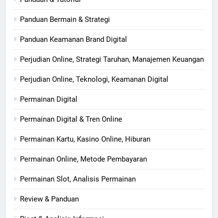
Panduan Bermain & Strategi
Panduan Keamanan Brand Digital
Perjudian Online, Strategi Taruhan, Manajemen Keuangan
Perjudian Online, Teknologi, Keamanan Digital
Permainan Digital
Permainan Digital & Tren Online
Permainan Kartu, Kasino Online, Hiburan
Permainan Online, Metode Pembayaran
Permainan Slot, Analisis Permainan
Review & Panduan