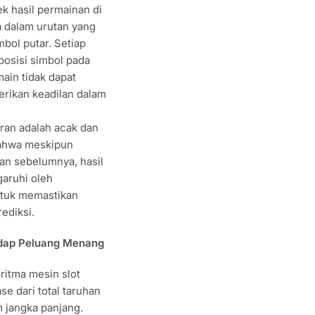
k hasil permainan di
a dalam urutan yang
bol putar. Setiap
posisi simbol pada
ain tidak dapat
rikan keadilan dalam
aran adalah acak dan
 bahwa meskipun
an sebelumnya, hasil
garuhi oleh
ntuk memastikan
ediksi.
hadap Peluang Menang
ritma mesin slot
e dari total taruhan
 jangka panjang.