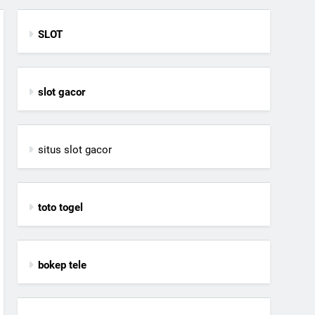
SLOT
slot gacor
situs slot gacor
toto togel
bokep tele