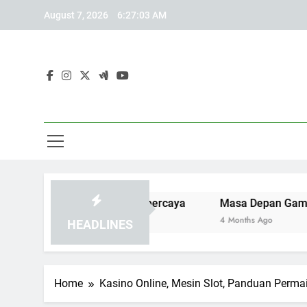
Skip
August 7, 2026
6:27:04 AM
to
content
Cob
Dukung Ke
yang Aman dan Terpercaya
Masa Depan Game Online Berba
4 Months Ago
HEADLINES
Home
Kasino Online, Mesin Slot, Panduan Perma