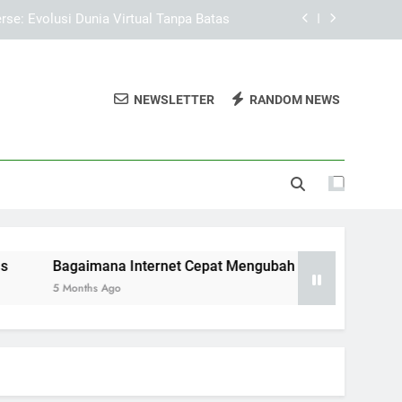
e: Evolusi Dunia Virtual Tanpa Batas
ah Dunia Gaming Online di Era Digital
4D: Struktur, Keamanan, dan Efisiensi
NEWSLETTER
RANDOM NEWS
Project
k Alternatif yang Aman dan Terpercaya
ct.
e: Evolusi Dunia Virtual Tanpa Batas
ah Dunia Gaming Online di Era Digital
4D: Struktur, Keamanan, dan Efisiensi
imana Internet Cepat Mengubah Dunia Gaming Online di Era D
ths Ago