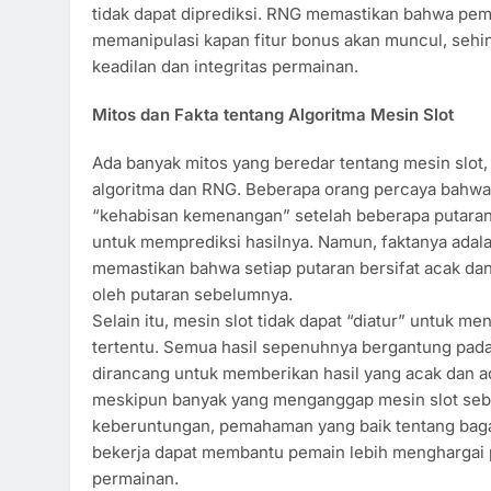
tidak dapat diprediksi. RNG memastikan bahwa pema
memanipulasi kapan fitur bonus akan muncul, seh
keadilan dan integritas permainan.
Mitos dan Fakta tentang Algoritma Mesin Slot
Ada banyak mitos yang beredar tentang mesin slot
algoritma dan RNG. Beberapa orang percaya bahwa
“kehabisan kemenangan” setelah beberapa putaran
untuk memprediksi hasilnya. Namun, faktanya ada
memastikan bahwa setiap putaran bersifat acak dan
oleh putaran sebelumnya.
Selain itu, mesin slot tidak dapat “diatur” untuk me
tertentu. Semua hasil sepenuhnya bergantung pad
dirancang untuk memberikan hasil yang acak dan adi
meskipun banyak yang menganggap mesin slot seb
keberuntungan, pemahaman yang baik tentang bag
bekerja dapat membantu pemain lebih menghargai p
permainan.