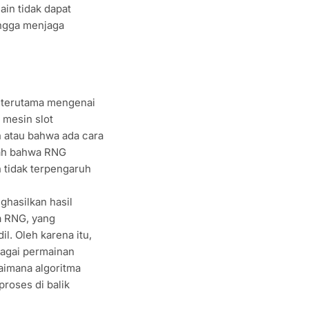
in tidak dapat
ingga menjaga
, terutama mengenai
 mesin slot
 atau bahwa ada cara
lah bahwa RNG
 tidak terpengaruh
nghasilkan hasil
a RNG, yang
l. Oleh karena itu,
agai permainan
aimana algoritma
roses di balik