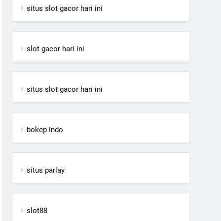
situs slot gacor hari ini
slot gacor hari ini
situs slot gacor hari ini
bokep indo
situs parlay
slot88