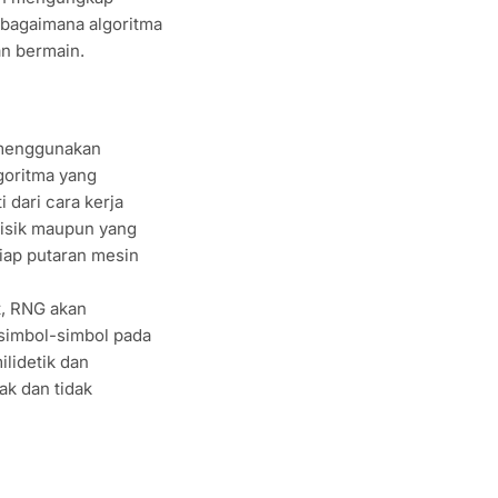
n bagaimana algoritma
an bermain.
 menggunakan
goritma yang
 dari cara kerja
fisik maupun yang
iap putaran mesin
t, RNG akan
simbol-simbol pada
lidetik dan
k dan tidak