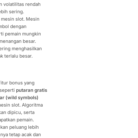
 volatilitas rendah
bih sering.
 mesin slot. Mesin
imbol dengan
arti pemain mungkin
menangan besar.
sering menghasilkan
k terlalu besar.
fitur bonus yang
seperti
putaran gratis
iar (wild symbols)
esin slot. Algoritma
an dipicu, serta
apatkan pemain.
ikan peluang lebih
nya tetap acak dan