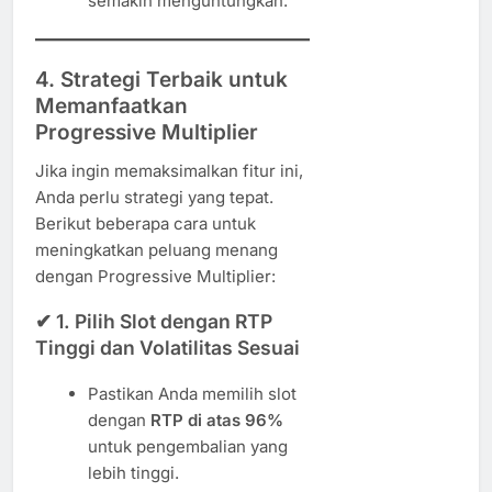
semakin menguntungkan.
4. Strategi Terbaik untuk
Memanfaatkan
Progressive Multiplier
Jika ingin memaksimalkan fitur ini,
Anda perlu strategi yang tepat.
Berikut beberapa cara untuk
meningkatkan peluang menang
dengan Progressive Multiplier:
✔ 1. Pilih Slot dengan RTP
Tinggi dan Volatilitas Sesuai
Pastikan Anda memilih slot
dengan
RTP di atas 96%
untuk pengembalian yang
lebih tinggi.