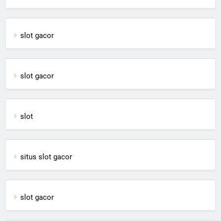
slot gacor
slot gacor
slot
situs slot gacor
slot gacor