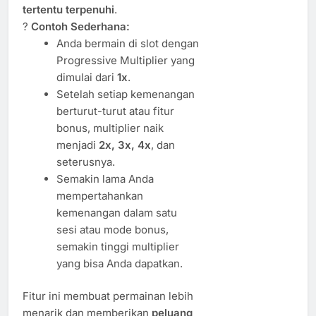
tertentu terpenuhi
.
?
Contoh Sederhana:
Anda bermain di slot dengan
Progressive Multiplier yang
dimulai dari
1x
.
Setelah setiap kemenangan
berturut-turut atau fitur
bonus, multiplier naik
menjadi
2x, 3x, 4x
, dan
seterusnya.
Semakin lama Anda
mempertahankan
kemenangan dalam satu
sesi atau mode bonus,
semakin tinggi multiplier
yang bisa Anda dapatkan.
Fitur ini membuat permainan lebih
menarik dan memberikan
peluang