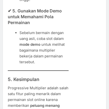
✔ 5. Gunakan Mode Demo
untuk Memahami Pola
Permainan
Sebelum bermain dengan
uang asli, coba slot dalam
mode demo
untuk melihat
bagaimana multiplier
bekerja dalam permainan
tersebut.
5. Kesimpulan
Progressive Multiplier adalah salah
satu fitur paling menarik dalam
permainan slot online karena
memberikan
peluang menang