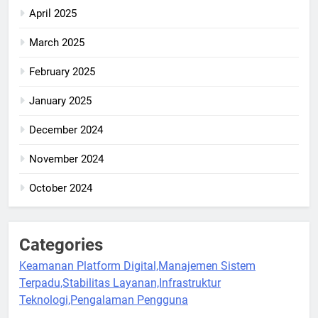
April 2025
March 2025
February 2025
January 2025
December 2024
November 2024
October 2024
Categories
Keamanan Platform Digital,Manajemen Sistem
Terpadu,Stabilitas Layanan,Infrastruktur
Teknologi,Pengalaman Pengguna