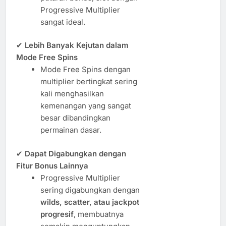
Progressive Multiplier
sangat ideal.
✔
Lebih Banyak Kejutan dalam
Mode Free Spins
Mode Free Spins dengan
multiplier bertingkat sering
kali menghasilkan
kemenangan yang sangat
besar dibandingkan
permainan dasar.
✔
Dapat Digabungkan dengan
Fitur Bonus Lainnya
Progressive Multiplier
sering digabungkan dengan
wilds, scatter, atau jackpot
progresif
, membuatnya