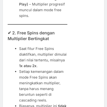
Play)
– Multiplier progresif
muncul dalam mode free
spins.
✔ 2. Free Spins dengan
Multiplier Bertingkat
Saat fitur Free Spins
diaktifkan, multiplier dimulai
dari nilai tertentu, misalnya
1x atau 2x
.
Setiap kemenangan dalam
mode Free Spins akan
meningkatkan multiplier,
tanpa harus menang
beruntun seperti di
cascading reels.
Biasanya, multiplier ini
tidak