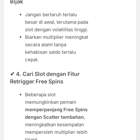
Bijak
Jangan bertaruh terlalu
besar di awal, terutama pada
slot dengan volatilitas tinggi.
Biarkan multiplier meningkat
secara alami tanpa
kehabisan saldo terlalu
cepat.
✔ 4. Cari Slot dengan Fitur
Retrigger Free Spins
Beberapa slot
memungkinkan pemain
memperpanjang Free Spins
dengan Scatter tambahan
,
meningkatkan kesempatan
memperoleh multiplier lebih
tinggi.