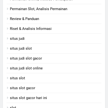
Permainan Slot, Analisis Permainan
Review & Panduan
Riset & Analisis Informasi
situs judi
situs judi slot
situs judi slot gacor
situs judi slot online
situs slot
situs slot gacor
situs slot gacor hari ini
slot