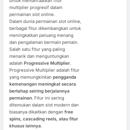
untuk memanfaatkan fitur
multiplier progresif dalam
permainan slot online.
Dalam dunia permainan slot online,
berbagai fitur dikembangkan untuk
meningkatkan peluang menang
dan pengalaman bermain pemain.
Salah satu fitur yang paling
menarik dan menguntungkan
adalah
Progressive Multiplier
.
Progressive Multiplier adalah fitur
yang memungkinkan
pengganda
kemenangan meningkat secara
bertahap seiring berjalannya
permainan
. Fitur ini sering
ditemukan dalam slot modern dan
biasanya dikaitkan dengan
free
spins, cascading reels, atau fitur
khusus lainnya
.