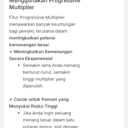
Menggunakan Progressive
Multiplier
Fitur Progressive Multiplier
menawarkan banyak keuntungan
bagi pemain, terutama dalam
meningkatkan potensi
kemenangan besar
.
✔
Meningkatkan Kemenangan
Secara Eksponensial
Semakin lama Anda menang
berturut-turut, semakin
tinggi multiplier yang
diperoleh.
✔
Cocok untuk Pemain yang
Menyukai Risiko Tinggi
Jika Anda ingin peluang
menang besar dalam satu
putaran bonus, slot dengan