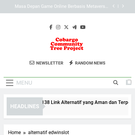
Skip
Bagaimana Internet Cepat Mengubah Dunia
to
Gaming Online di Era Digital
content
Analisis Komprehensif Sistem dan Operasional
Lebah4D: Struktur, Keamanan, dan Efisiensi
Tips Memilih LAE138 Link Alternatif yang Aman
dan Terpercaya
Masa Depan Game Online Berbasis Metaverse:
Evolusi Dunia Virtual Tanpa Batas
Cobargo
Dukung Keberlanjutan Lingkungan
Bagaimana Internet Cepat Mengubah Dunia
NEWSLETTER
RANDOM NEWS
Gaming Online di Era Digital
Community
Melalui Cobargo Community Tree
Analisis Komprehensif Sistem dan Operasional
Project.
Lebah4D: Struktur, Keamanan, dan Efisiensi
Tree Project
MENU
ps Memilih LAE138 Link Alternatif yang Aman dan Terpercaya
HEADLINES
Months Ago
Home
alternatif edwinslot