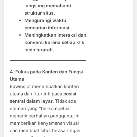
langsung memahami
struktur situs.
Mengurangi waktu
pencarian informasi.
Meningkatkan interaksi dan
konversi karena setiap klik
lebih terarah.
4. Fokus pada Konten dan Fungsi
Utama
Edwinslot menempatkan konten
utama dan fitur inti pada
posisi
sentral dalam layar
. Tidak ada
elemen yang “berkompetisi”
menarik perhatian pengguna. Ini
memberikan kenyamanan visual
dan membuat situs terasa ringan