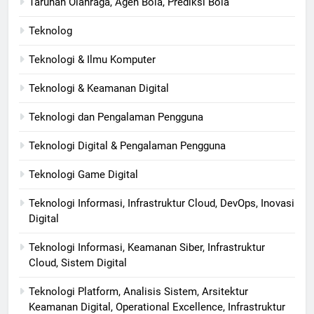
Taruhan Olahraga, Agen Bola, Prediksi Bola
Teknolog
Teknologi & Ilmu Komputer
Teknologi & Keamanan Digital
Teknologi dan Pengalaman Pengguna
Teknologi Digital & Pengalaman Pengguna
Teknologi Game Digital
Teknologi Informasi, Infrastruktur Cloud, DevOps, Inovasi
Digital
Teknologi Informasi, Keamanan Siber, Infrastruktur
Cloud, Sistem Digital
Teknologi Platform, Analisis Sistem, Arsitektur
Keamanan Digital, Operational Excellence, Infrastruktur