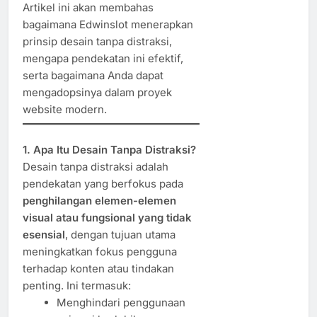
Artikel ini akan membahas
bagaimana Edwinslot menerapkan
prinsip desain tanpa distraksi,
mengapa pendekatan ini efektif,
serta bagaimana Anda dapat
mengadopsinya dalam proyek
website modern.
1. Apa Itu Desain Tanpa Distraksi?
Desain tanpa distraksi adalah
pendekatan yang berfokus pada
penghilangan elemen-elemen
visual atau fungsional yang tidak
esensial
, dengan tujuan utama
meningkatkan fokus pengguna
terhadap konten atau tindakan
penting. Ini termasuk:
Menghindari penggunaan