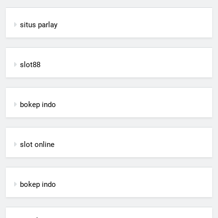
situs parlay
slot88
bokep indo
slot online
bokep indo