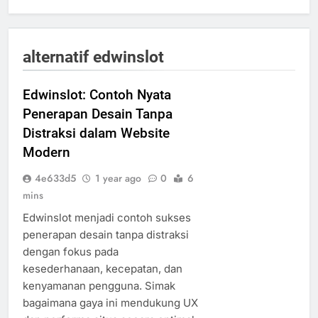
alternatif edwinslot
Edwinslot: Contoh Nyata
Penerapan Desain Tanpa
Distraksi dalam Website
Modern
4e633d5
1 year ago
0
6
mins
Edwinslot menjadi contoh sukses
penerapan desain tanpa distraksi
dengan fokus pada
kesederhanaan, kecepatan, dan
kenyamanan pengguna. Simak
bagaimana gaya ini mendukung UX