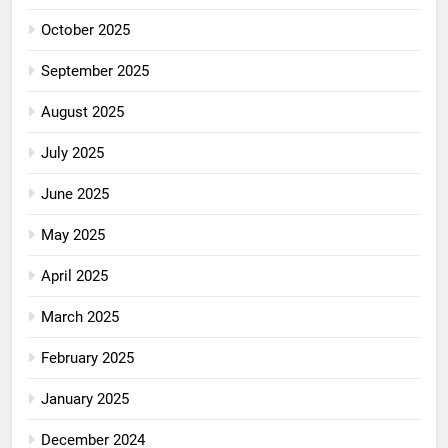
October 2025
September 2025
August 2025
July 2025
June 2025
May 2025
April 2025
March 2025
February 2025
January 2025
December 2024