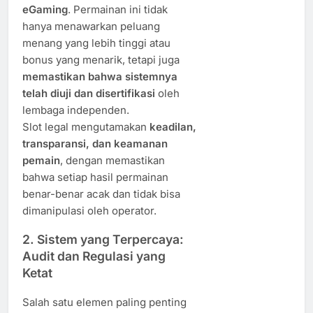
eGaming
. Permainan ini tidak
hanya menawarkan peluang
menang yang lebih tinggi atau
bonus yang menarik, tetapi juga
memastikan bahwa sistemnya
telah diuji dan disertifikasi
oleh
lembaga independen.
Slot legal mengutamakan
keadilan,
transparansi, dan keamanan
pemain
, dengan memastikan
bahwa setiap hasil permainan
benar-benar acak dan tidak bisa
dimanipulasi oleh operator.
2. Sistem yang Terpercaya:
Audit dan Regulasi yang
Ketat
Salah satu elemen paling penting