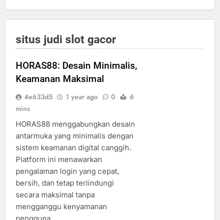
situs judi slot gacor
HORAS88: Desain Minimalis,
Keamanan Maksimal
4e633d5
1 year ago
0
6
mins
HORAS88 menggabungkan desain
antarmuka yang minimalis dengan
sistem keamanan digital canggih.
Platform ini menawarkan
pengalaman login yang cepat,
bersih, dan tetap terlindungi
secara maksimal tanpa
mengganggu kenyamanan
pengguna.