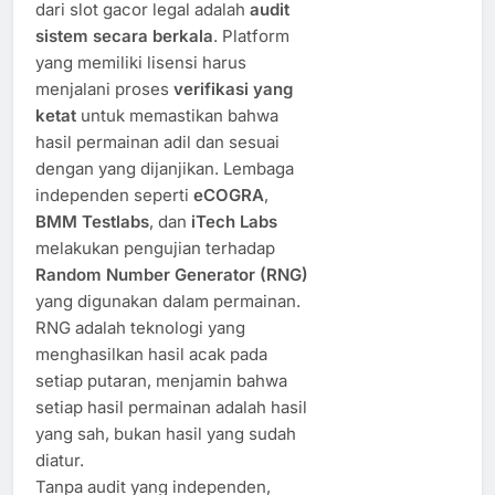
dari slot gacor legal adalah
audit
sistem secara berkala
. Platform
yang memiliki lisensi harus
menjalani proses
verifikasi yang
ketat
untuk memastikan bahwa
hasil permainan adil dan sesuai
dengan yang dijanjikan. Lembaga
independen seperti
eCOGRA
,
BMM Testlabs
, dan
iTech Labs
melakukan pengujian terhadap
Random Number Generator (RNG)
yang digunakan dalam permainan.
RNG adalah teknologi yang
menghasilkan hasil acak pada
setiap putaran, menjamin bahwa
setiap hasil permainan adalah hasil
yang sah, bukan hasil yang sudah
diatur.
Tanpa audit yang independen,