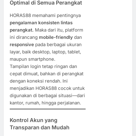
Optimal di Semua Perangkat
HORAS88 memahami pentingnya
pengalaman konsisten lintas
perangkat.
Maka dari itu, platform
ini dirancang
mobile-friendly
dan
responsive
pada berbagai ukuran
layar, baik desktop, laptop, tablet,
maupun smartphone.
Tampilan login tetap ringan dan
cepat dimuat, bahkan di perangkat
dengan koneksi rendah. Ini
menjadikan HORAS88 cocok untuk
digunakan di berbagai situasi—dari
kantor, rumah, hingga perjalanan.
Kontrol Akun yang
Transparan dan Mudah