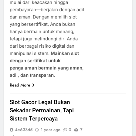
mulai dari keacakan hingga
pembayaran—berjalan dengan adil
dan aman. Dengan memilih slot
yang bersertifikat, Anda bukan
hanya bermain untuk menang,
tetapi juga melindungi diri Anda
dari berbagai risiko digital dan
manipulasi sistem.
Mainkan slot
dengan sertifikat untuk
pengalaman bermain yang aman,
adil, dan transparan
.
Read More
Slot Gacor Legal Bukan
Sekadar Permainan, Tapi
Sistem Terpercaya
4e633d5
1 year ago
0
7