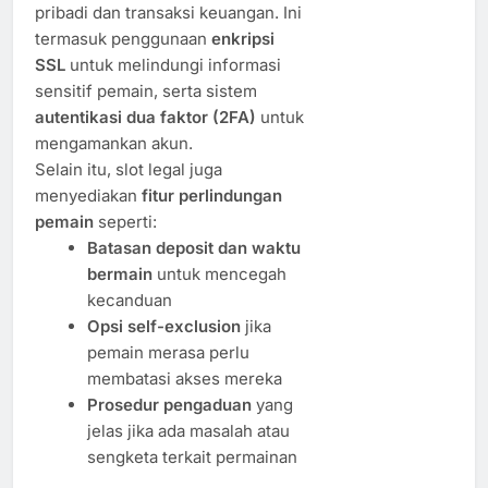
pribadi dan transaksi keuangan. Ini
termasuk penggunaan
enkripsi
SSL
untuk melindungi informasi
sensitif pemain, serta sistem
autentikasi dua faktor (2FA)
untuk
mengamankan akun.
Selain itu, slot legal juga
menyediakan
fitur perlindungan
pemain
seperti:
Batasan deposit dan waktu
bermain
untuk mencegah
kecanduan
Opsi self-exclusion
jika
pemain merasa perlu
membatasi akses mereka
Prosedur pengaduan
yang
jelas jika ada masalah atau
sengketa terkait permainan