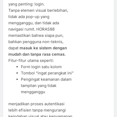
yang penting: login.
Tanpa elemen visual berlebihan,
tidak ada pop-up yang
mengganggu, dan tidak ada
navigasi rumit. HORAS88
memastikan bahwa siapa pun,
bahkan pengguna non-teknis,
dapat
masuk ke sistem dengan
mudah dan tanpa rasa cemas.
Fitur-fitur utama seperti:
Form login satu kolom
Tombol “ingat perangkat ini”
Pengingat keamanan dalam
tampilan yang tidak
mengganggu
menjadikan proses autentikasi
lebih efisien tanpa mengurangi
keindahan visual atau kenyamanan