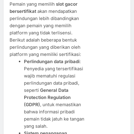
Pemain yang memilih
slot gacor
bersertifikat
akan mendapatkan
perlindungan lebih dibandingkan
dengan pemain yang memilih
platform yang tidak terlisensi.
Berikut adalah beberapa bentuk
perlindungan yang diberikan oleh
platform yang memiliki sertifikasi:
Perlindungan data pribadi
:
Penyedia yang tersertifikasi
wajib mematuhi regulasi
perlindungan data pribadi,
seperti
General Data
Protection Regulation
(GDPR)
, untuk memastikan
bahwa informasi pribadi
pemain tidak jatuh ke tangan
yang salah.
Sistem penanganan