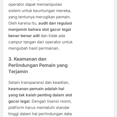
operator dapat memanipulasi
sistem untuk keuntungan mereka,
yang tentunya merugikan pemain.
Oleh karena itu,
audit dan regulasi
menjamin bahwa slot gacor legal
benar-benar adil
dan tidak ada
campur tangan dari operator untuk
mengubah hasil permainan.
3. Keamanan dan
Perlindungan Pemain yang
Terjamin
Selain transparansi dan keadilan,
keamanan pemain adalah hal
yang tak kalah penting dalam slot
gacor legal
. Dengan lisensi resmi,
platform harus mematuhi standar
tinggi dalam hal perlindungan data