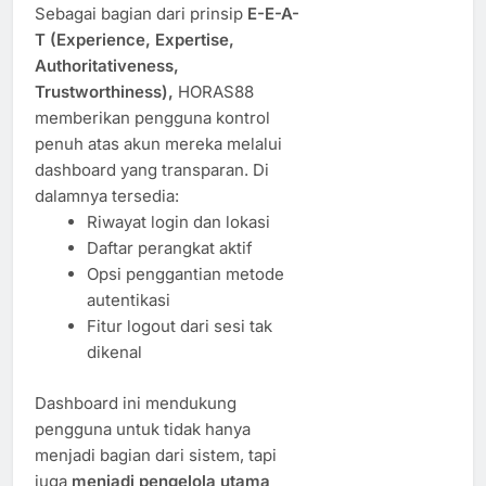
Sebagai bagian dari prinsip
E-E-A-
T (Experience, Expertise,
Authoritativeness,
Trustworthiness),
HORAS88
memberikan pengguna kontrol
penuh atas akun mereka melalui
dashboard yang transparan. Di
dalamnya tersedia:
Riwayat login dan lokasi
Daftar perangkat aktif
Opsi penggantian metode
autentikasi
Fitur logout dari sesi tak
dikenal
Dashboard ini mendukung
pengguna untuk tidak hanya
menjadi bagian dari sistem, tapi
juga
menjadi pengelola utama