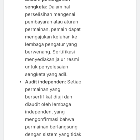
sengketa
: Dalam hal
perselisihan mengenai
pembayaran atau aturan
permainan, pemain dapat
mengajukan keluhan ke
lembaga pengatur yang
berwenang. Sertifikasi
menyediakan jalur resmi
untuk penyelesaian
sengketa yang adil.
Audit independen
: Setiap
permainan yang
bersertifikat diuji dan
diaudit oleh lembaga
independen, yang
mengonfirmasi bahwa
permainan berlangsung
dengan sistem yang tidak