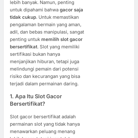
lebih banyak. Namun, penting
untuk dipahami bahwa
gacor saja
tidak cukup
. Untuk memastikan
pengalaman bermain yang aman,
adil, dan bebas manipulasi, sangat
penting untuk
memilih slot gacor
bersertifikat
. Slot yang memiliki
sertifikasi bukan hanya
menjanjikan hiburan, tetapi juga
melindungi pemain dari potensi
risiko dan kecurangan yang bisa
terjadi dalam permainan daring.
1. Apa Itu Slot Gacor
Bersertifikat?
Slot gacor bersertifikat adalah
permainan slot yang tidak hanya
menawarkan peluang menang