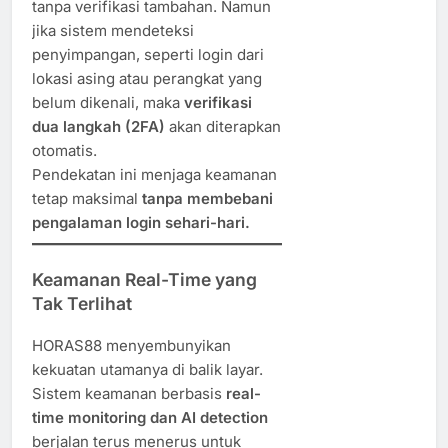
tanpa verifikasi tambahan. Namun
jika sistem mendeteksi
penyimpangan, seperti login dari
lokasi asing atau perangkat yang
belum dikenali, maka
verifikasi
dua langkah (2FA)
akan diterapkan
otomatis.
Pendekatan ini menjaga keamanan
tetap maksimal
tanpa membebani
pengalaman login sehari-hari.
Keamanan Real-Time yang
Tak Terlihat
HORAS88 menyembunyikan
kekuatan utamanya di balik layar.
Sistem keamanan berbasis
real-
time monitoring dan AI detection
berjalan terus menerus untuk