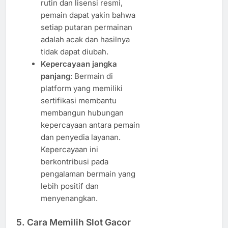
rutin dan lisensi resmi,
pemain dapat yakin bahwa
setiap putaran permainan
adalah acak dan hasilnya
tidak dapat diubah.
Kepercayaan jangka
panjang
: Bermain di
platform yang memiliki
sertifikasi membantu
membangun hubungan
kepercayaan antara pemain
dan penyedia layanan.
Kepercayaan ini
berkontribusi pada
pengalaman bermain yang
lebih positif dan
menyenangkan.
5. Cara Memilih Slot Gacor