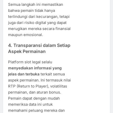
Semua langkah ini memastikan
bahwa pemain tidak hanya
terlindungi dari kecurangan, tetapi
juga dari risiko digital yang dapat
merugikan mereka secara finansial
maupun emosional.
4. Transparansi dalam Setiap
Aspek Permainan
Platform slot legal selalu
menyediakan informasi yang
jelas dan terbuka
terkait semua
aspek permainan. Ini termasuk nilai
RTP (Return to Player), volatilitas
permainan, dan aturan bonus.
Pemain dapat dengan mudah
memeriksa data ini untuk
memahami peluang mereka dan