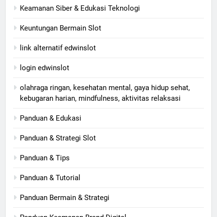
Keamanan Siber & Edukasi Teknologi
Keuntungan Bermain Slot
link alternatif edwinslot
login edwinslot
olahraga ringan, kesehatan mental, gaya hidup sehat,
kebugaran harian, mindfulness, aktivitas relaksasi
Panduan & Edukasi
Panduan & Strategi Slot
Panduan & Tips
Panduan & Tutorial
Panduan Bermain & Strategi