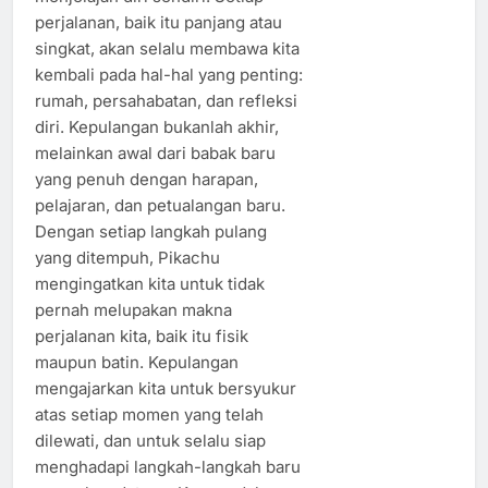
perjalanan, baik itu panjang atau
singkat, akan selalu membawa kita
kembali pada hal-hal yang penting:
rumah, persahabatan, dan refleksi
diri. Kepulangan bukanlah akhir,
melainkan awal dari babak baru
yang penuh dengan harapan,
pelajaran, dan petualangan baru.
Dengan setiap langkah pulang
yang ditempuh, Pikachu
mengingatkan kita untuk tidak
pernah melupakan makna
perjalanan kita, baik itu fisik
maupun batin. Kepulangan
mengajarkan kita untuk bersyukur
atas setiap momen yang telah
dilewati, dan untuk selalu siap
menghadapi langkah-langkah baru