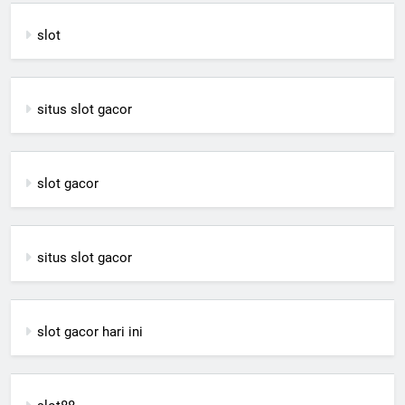
slot
situs slot gacor
slot gacor
situs slot gacor
slot gacor hari ini