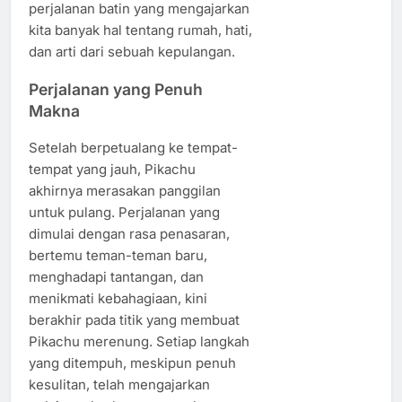
perjalanan batin yang mengajarkan
kita banyak hal tentang rumah, hati,
dan arti dari sebuah kepulangan.
Perjalanan yang Penuh
Makna
Setelah berpetualang ke tempat-
tempat yang jauh, Pikachu
akhirnya merasakan panggilan
untuk pulang. Perjalanan yang
dimulai dengan rasa penasaran,
bertemu teman-teman baru,
menghadapi tantangan, dan
menikmati kebahagiaan, kini
berakhir pada titik yang membuat
Pikachu merenung. Setiap langkah
yang ditempuh, meskipun penuh
kesulitan, telah mengajarkan