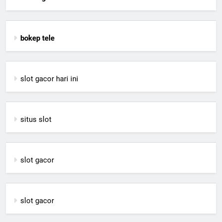
bokep tele
slot gacor hari ini
situs slot
slot gacor
slot gacor