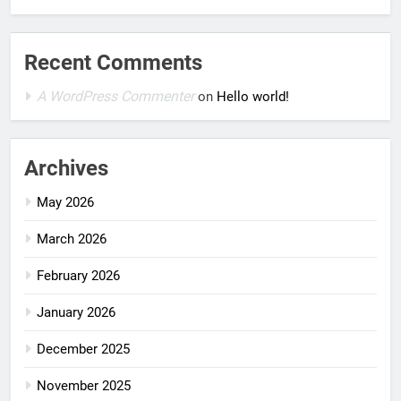
Recent Comments
A WordPress Commenter
on
Hello world!
Archives
May 2026
March 2026
February 2026
January 2026
December 2025
November 2025