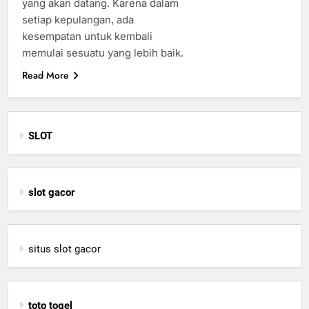
yang akan datang. Karena dalam
setiap kepulangan, ada
kesempatan untuk kembali
memulai sesuatu yang lebih baik.
Read More
SLOT
slot gacor
situs slot gacor
toto togel