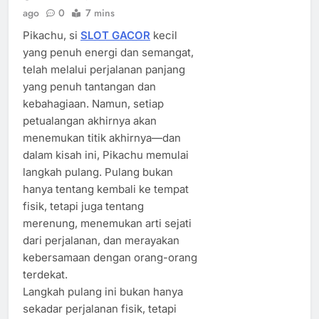
ago
0
7 mins
Pikachu, si
SLOT GACOR
kecil
yang penuh energi dan semangat,
telah melalui perjalanan panjang
yang penuh tantangan dan
kebahagiaan. Namun, setiap
petualangan akhirnya akan
menemukan titik akhirnya—dan
dalam kisah ini, Pikachu memulai
langkah pulang. Pulang bukan
hanya tentang kembali ke tempat
fisik, tetapi juga tentang
merenung, menemukan arti sejati
dari perjalanan, dan merayakan
kebersamaan dengan orang-orang
terdekat.
Langkah pulang ini bukan hanya
sekadar perjalanan fisik, tetapi