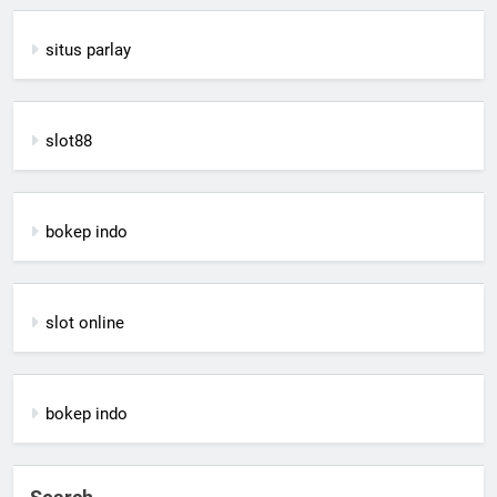
situs parlay
slot88
bokep indo
slot online
bokep indo