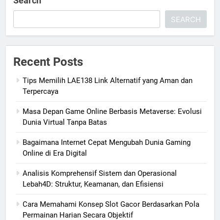
Search
SEARCH
Recent Posts
Tips Memilih LAE138 Link Alternatif yang Aman dan
Terpercaya
Masa Depan Game Online Berbasis Metaverse: Evolusi
Dunia Virtual Tanpa Batas
Bagaimana Internet Cepat Mengubah Dunia Gaming
Online di Era Digital
Analisis Komprehensif Sistem dan Operasional
Lebah4D: Struktur, Keamanan, dan Efisiensi
Cara Memahami Konsep Slot Gacor Berdasarkan Pola
Permainan Harian Secara Objektif