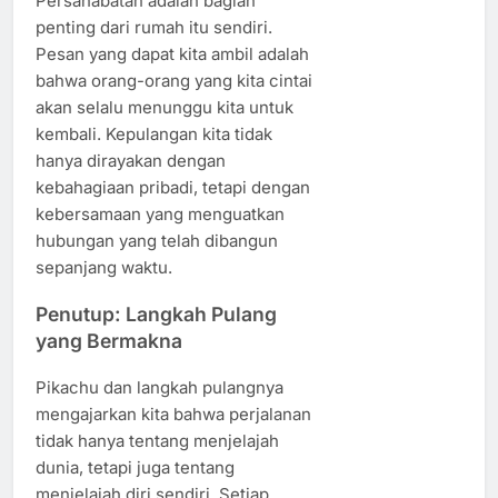
Persahabatan adalah bagian
penting dari rumah itu sendiri.
Pesan yang dapat kita ambil adalah
bahwa orang-orang yang kita cintai
akan selalu menunggu kita untuk
kembali. Kepulangan kita tidak
hanya dirayakan dengan
kebahagiaan pribadi, tetapi dengan
kebersamaan yang menguatkan
hubungan yang telah dibangun
sepanjang waktu.
Penutup: Langkah Pulang
yang Bermakna
Pikachu dan langkah pulangnya
mengajarkan kita bahwa perjalanan
tidak hanya tentang menjelajah
dunia, tetapi juga tentang
menjelajah diri sendiri. Setiap