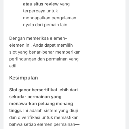
atau situs review
yang
terpercaya untuk
mendapatkan pengalaman
nyata dari pemain lain.
Dengan memeriksa elemen-
elemen ini, Anda dapat memilih
slot yang benar-benar memberikan
perlindungan dan permainan yang
adil.
Kesimpulan
Slot gacor bersertifikat lebih dari
sekadar permainan yang
menawarkan peluang menang
tinggi.
Ini adalah sistem yang diuji
dan diverifikasi untuk memastikan
bahwa setiap elemen permainan—