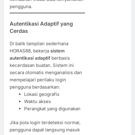
pengguna.
Autentikasi Adaptif yang
Cerdas
Di balik tampilan sederhana
HORAS88, bekerja
sistem
autentikasi adaptif
berbasis
kecerdasan buatan. Sistem ini
secara otomatis menganalisis dan
mempelajari perilaku login
pengguna berdasarkan:
Lokasi geografis
Waktu akses
Perangkat yang digunakan
Jika pola login terdeteksi normal,
pengguna dapat langsung masuk