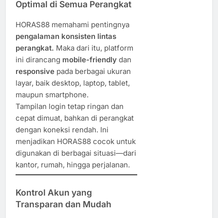
Optimal di Semua Perangkat
HORAS88 memahami pentingnya
pengalaman konsisten lintas
perangkat.
Maka dari itu, platform
ini dirancang
mobile-friendly
dan
responsive
pada berbagai ukuran
layar, baik desktop, laptop, tablet,
maupun smartphone.
Tampilan login tetap ringan dan
cepat dimuat, bahkan di perangkat
dengan koneksi rendah. Ini
menjadikan HORAS88 cocok untuk
digunakan di berbagai situasi—dari
kantor, rumah, hingga perjalanan.
Kontrol Akun yang
Transparan dan Mudah