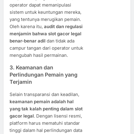
operator dapat memanipulasi
sistem untuk keuntungan mereka,
yang tentunya merugikan pemain.
Oleh karena itu,
audit dan regulasi
menjamin bahwa slot gacor legal
benar-benar adil
dan tidak ada
campur tangan dari operator untuk
mengubah hasil permainan.
3. Keamanan dan
Perlindungan Pemain yang
Terjamin
Selain transparansi dan keadilan,
keamanan pemain adalah hal
yang tak kalah penting dalam slot
gacor legal
. Dengan lisensi resmi,
platform harus mematuhi standar
tinggi dalam hal perlindungan data