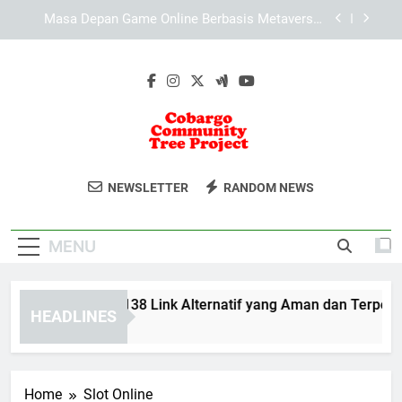
Skip
Bagaimana Internet Cepat Mengubah Dunia
to
Gaming Online di Era Digital
content
Analisis Komprehensif Sistem dan Operasional
Lebah4D: Struktur, Keamanan, dan Efisiensi
Tips Memilih LAE138 Link Alternatif yang Aman
dan Terpercaya
Masa Depan Game Online Berbasis Metaverse:
Evolusi Dunia Virtual Tanpa Batas
Cobargo
Dukung Keberlanjutan Lingkungan
Bagaimana Internet Cepat Mengubah Dunia
NEWSLETTER
RANDOM NEWS
Gaming Online di Era Digital
Community
Melalui Cobargo Community Tree
Analisis Komprehensif Sistem dan Operasional
Project.
Lebah4D: Struktur, Keamanan, dan Efisiensi
Tree Project
MENU
ps Memilih LAE138 Link Alternatif yang Aman dan Terpercaya
HEADLINES
onths Ago
Home
Slot Online