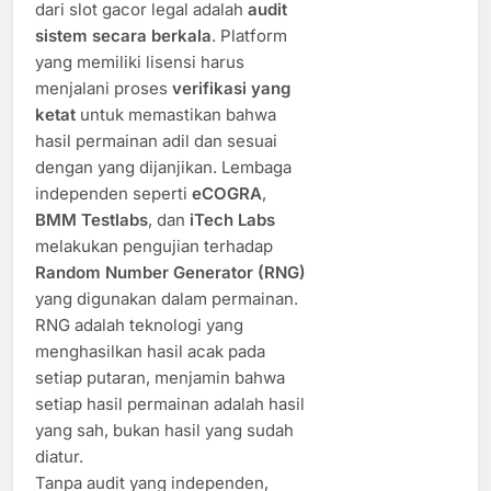
dari slot gacor legal adalah
audit
sistem secara berkala
. Platform
yang memiliki lisensi harus
menjalani proses
verifikasi yang
ketat
untuk memastikan bahwa
hasil permainan adil dan sesuai
dengan yang dijanjikan. Lembaga
independen seperti
eCOGRA
,
BMM Testlabs
, dan
iTech Labs
melakukan pengujian terhadap
Random Number Generator (RNG)
yang digunakan dalam permainan.
RNG adalah teknologi yang
menghasilkan hasil acak pada
setiap putaran, menjamin bahwa
setiap hasil permainan adalah hasil
yang sah, bukan hasil yang sudah
diatur.
Tanpa audit yang independen,