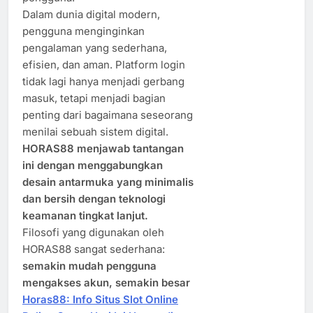
Dalam dunia digital modern,
pengguna menginginkan
pengalaman yang sederhana,
efisien, dan aman. Platform login
tidak lagi hanya menjadi gerbang
masuk, tetapi menjadi bagian
penting dari bagaimana seseorang
menilai sebuah sistem digital.
HORAS88 menjawab tantangan
ini dengan menggabungkan
desain antarmuka yang minimalis
dan bersih dengan teknologi
keamanan tingkat lanjut.
Filosofi yang digunakan oleh
HORAS88 sangat sederhana:
semakin mudah pengguna
mengakses akun, semakin besar
Horas88: Info Situs Slot Online