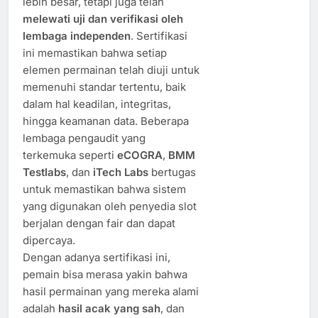
lebih besar, tetapi juga telah
melewati uji dan verifikasi oleh
lembaga independen
. Sertifikasi
ini memastikan bahwa setiap
elemen permainan telah diuji untuk
memenuhi standar tertentu, baik
dalam hal keadilan, integritas,
hingga keamanan data. Beberapa
lembaga pengaudit yang
terkemuka seperti
eCOGRA
,
BMM
Testlabs
, dan
iTech Labs
bertugas
untuk memastikan bahwa sistem
yang digunakan oleh penyedia slot
berjalan dengan fair dan dapat
dipercaya.
Dengan adanya sertifikasi ini,
pemain bisa merasa yakin bahwa
hasil permainan yang mereka alami
adalah
hasil acak yang sah
, dan