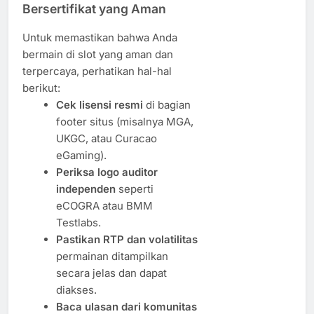
Bersertifikat yang Aman
Untuk memastikan bahwa Anda
bermain di slot yang aman dan
terpercaya, perhatikan hal-hal
berikut:
Cek lisensi resmi
di bagian
footer situs (misalnya MGA,
UKGC, atau Curacao
eGaming).
Periksa logo auditor
independen
seperti
eCOGRA atau BMM
Testlabs.
Pastikan RTP dan volatilitas
permainan ditampilkan
secara jelas dan dapat
diakses.
Baca ulasan dari komunitas