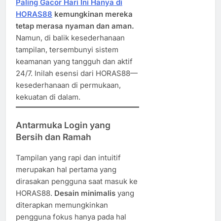
Paling Gacor Hari Ini Hanya di
HORAS88
kemungkinan mereka
tetap merasa nyaman dan aman.
Namun, di balik kesederhanaan
tampilan, tersembunyi sistem
keamanan yang tangguh dan aktif
24/7. Inilah esensi dari HORAS88—
kesederhanaan di permukaan,
kekuatan di dalam.
Antarmuka Login yang
Bersih dan Ramah
Tampilan yang rapi dan intuitif
merupakan hal pertama yang
dirasakan pengguna saat masuk ke
HORAS88.
Desain minimalis
yang
diterapkan memungkinkan
pengguna fokus hanya pada hal