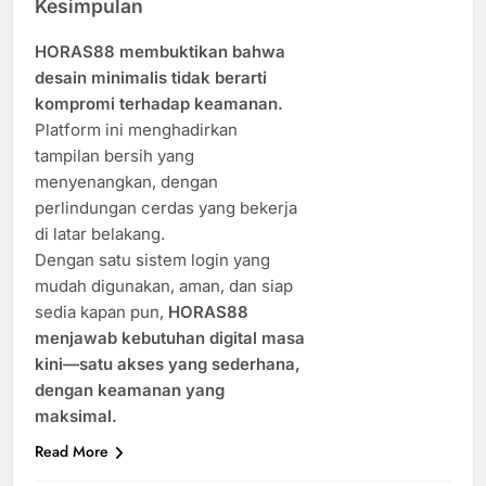
Kesimpulan
HORAS88 membuktikan bahwa
desain minimalis tidak berarti
kompromi terhadap keamanan.
Platform ini menghadirkan
tampilan bersih yang
menyenangkan, dengan
perlindungan cerdas yang bekerja
di latar belakang.
Dengan satu sistem login yang
mudah digunakan, aman, dan siap
sedia kapan pun,
HORAS88
menjawab kebutuhan digital masa
kini—satu akses yang sederhana,
dengan keamanan yang
maksimal.
Read More