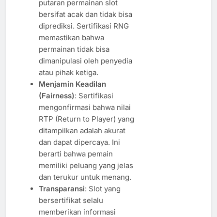
putaran permainan slot
bersifat acak dan tidak bisa
diprediksi. Sertifikasi RNG
memastikan bahwa
permainan tidak bisa
dimanipulasi oleh penyedia
atau pihak ketiga.
Menjamin Keadilan
(Fairness)
: Sertifikasi
mengonfirmasi bahwa nilai
RTP (Return to Player) yang
ditampilkan adalah akurat
dan dapat dipercaya. Ini
berarti bahwa pemain
memiliki peluang yang jelas
dan terukur untuk menang.
Transparansi
: Slot yang
bersertifikat selalu
memberikan informasi