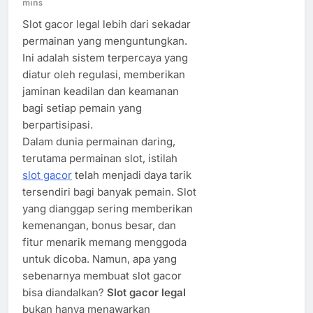
mins
Slot gacor legal lebih dari sekadar
permainan yang menguntungkan.
Ini adalah sistem terpercaya yang
diatur oleh regulasi, memberikan
jaminan keadilan dan keamanan
bagi setiap pemain yang
berpartisipasi.
Dalam dunia permainan daring,
terutama permainan slot, istilah
slot gacor
telah menjadi daya tarik
tersendiri bagi banyak pemain. Slot
yang dianggap sering memberikan
kemenangan, bonus besar, dan
fitur menarik memang menggoda
untuk dicoba. Namun, apa yang
sebenarnya membuat slot gacor
bisa diandalkan?
Slot gacor legal
bukan hanya menawarkan