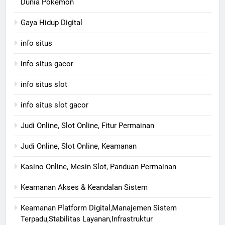
Dunia Pokémon
Gaya Hidup Digital
info situs
info situs gacor
info situs slot
info situs slot gacor
Judi Online, Slot Online, Fitur Permainan
Judi Online, Slot Online, Keamanan
Kasino Online, Mesin Slot, Panduan Permainan
Keamanan Akses & Keandalan Sistem
Keamanan Platform Digital,Manajemen Sistem
Terpadu,Stabilitas Layanan,Infrastruktur