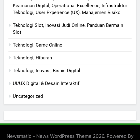
Keamanan Digital, Operational Excellence, Infrastruktur
Teknologi, User Experience (UX), Manajemen Risiko
Teknologi Slot, Inovasi Judi Online, Panduan Bermain
Slot
Teknologi, Game Online
Teknologi, Hiburan
Teknologi, Inovasi, Bisnis Digital
UI/UX Digital & Desain Interaktif
Uncategorized
Newsmatic - News WordPress Theme 2026. Powered By