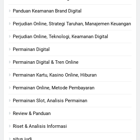
Panduan Keamanan Brand Digital
Perjudian Online, Strategi Taruhan, Manajemen Keuangan
Perjudian Online, Teknologi, Keamanan Digital
Permainan Digital
Permainan Digital & Tren Online
Permainan Kartu, Kasino Online, Hiburan
Permainan Online, Metode Pembayaran
Permainan Slot, Analisis Permainan
Review & Panduan
Riset & Analisis Informasi
situs judi