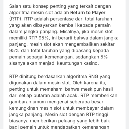
Salah satu konsep penting yang terkait dengan
algoritma mesin slot adalah
Return to Player
(RTP). RTP adalah persentase dari total taruhan
yang akan dibayarkan kembali kepada pemain
dalam jangka panjang. Misalnya, jika mesin slot
memiliki RTP 95%, ini berarti bahwa dalam jangka
panjang, mesin slot akan mengembalikan sekitar
95% dari total taruhan yang dipasang kepada
pemain sebagai kemenangan, sedangkan 5%
sisanya akan menjadi keuntungan kasino.
RTP dihitung berdasarkan algoritma RNG yang
digunakan dalam mesin slot. Oleh karena itu,
penting untuk memahami bahwa meskipun hasil
dari setiap putaran adalah acak, RTP memberikan
gambaran umum mengenai seberapa besar
kemungkinan mesin slot untuk membayar dalam
jangka panjang. Mesin slot dengan RTP tinggi
biasanya memberikan peluang yang lebih baik
bagi pemain untuk mendapatkan kemenangan