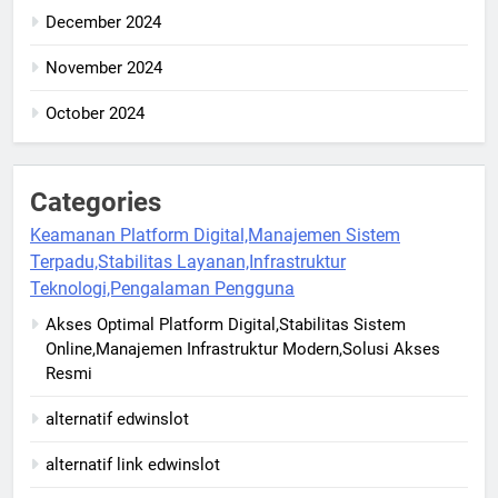
December 2024
November 2024
October 2024
Categories
Keamanan Platform Digital,Manajemen Sistem
Terpadu,Stabilitas Layanan,Infrastruktur
Teknologi,Pengalaman Pengguna
Akses Optimal Platform Digital,Stabilitas Sistem
Online,Manajemen Infrastruktur Modern,Solusi Akses
Resmi
alternatif edwinslot
alternatif link edwinslot