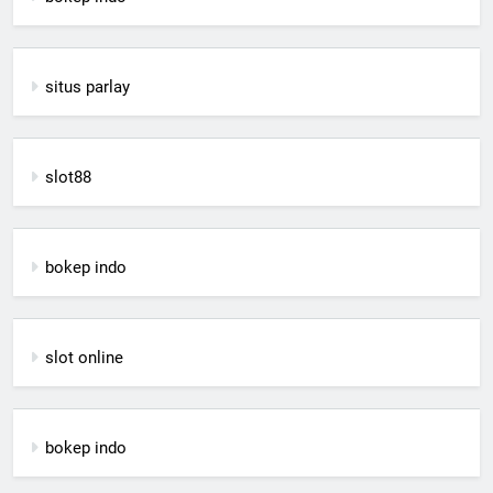
situs parlay
slot88
bokep indo
slot online
bokep indo