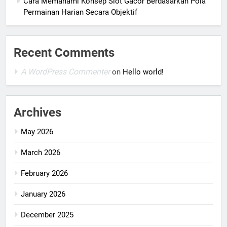
Cara Memahami Konsep Slot Gacor Berdasarkan Pola
Permainan Harian Secara Objektif
Recent Comments
A WordPress Commenter
on
Hello world!
Archives
May 2026
March 2026
February 2026
January 2026
December 2025