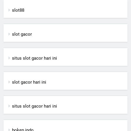
slot88
slot gacor
situs slot gacor hari ini
slot gacor hari ini
situs slot gacor hari ini
bokep indo