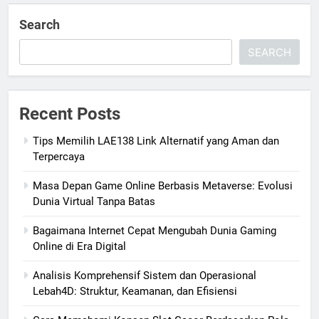
Search
SEARCH
Recent Posts
Tips Memilih LAE138 Link Alternatif yang Aman dan
Terpercaya
Masa Depan Game Online Berbasis Metaverse: Evolusi
Dunia Virtual Tanpa Batas
Bagaimana Internet Cepat Mengubah Dunia Gaming
Online di Era Digital
Analisis Komprehensif Sistem dan Operasional
Lebah4D: Struktur, Keamanan, dan Efisiensi