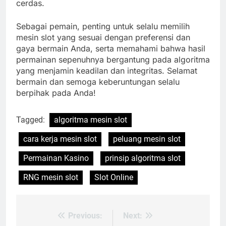
cerdas.
Sebagai pemain, penting untuk selalu memilih
mesin slot yang sesuai dengan preferensi dan
gaya bermain Anda, serta memahami bahwa hasil
permainan sepenuhnya bergantung pada algoritma
yang menjamin keadilan dan integritas. Selamat
bermain dan semoga keberuntungan selalu
berpihak pada Anda!
Tagged:
algoritma mesin slot
cara kerja mesin slot
peluang mesin slot
Permainan Kasino
prinsip algoritma slot
RNG mesin slot
Slot Online
Previous:
Next:
Post