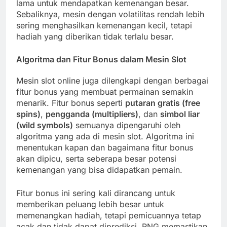
lama untuk mendapatkan kemenangan besar.
Sebaliknya, mesin dengan volatilitas rendah lebih
sering menghasilkan kemenangan kecil, tetapi
hadiah yang diberikan tidak terlalu besar.
Algoritma dan Fitur Bonus dalam Mesin Slot
Mesin slot online juga dilengkapi dengan berbagai
fitur bonus yang membuat permainan semakin
menarik. Fitur bonus seperti
putaran gratis (free
spins)
,
pengganda (multipliers)
, dan
simbol liar
(wild symbols)
semuanya dipengaruhi oleh
algoritma yang ada di mesin slot. Algoritma ini
menentukan kapan dan bagaimana fitur bonus
akan dipicu, serta seberapa besar potensi
kemenangan yang bisa didapatkan pemain.
Fitur bonus ini sering kali dirancang untuk
memberikan peluang lebih besar untuk
memenangkan hadiah, tetapi pemicuannya tetap
acak dan tidak dapat diprediksi. RNG memastikan