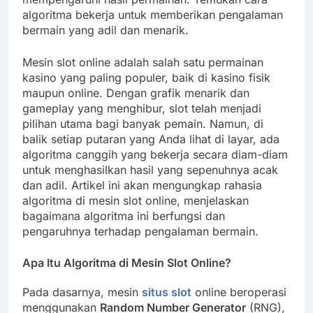
algoritma bekerja untuk memberikan pengalaman
bermain yang adil dan menarik.
Mesin slot online adalah salah satu permainan
kasino yang paling populer, baik di kasino fisik
maupun online. Dengan grafik menarik dan
gameplay yang menghibur, slot telah menjadi
pilihan utama bagi banyak pemain. Namun, di
balik setiap putaran yang Anda lihat di layar, ada
algoritma canggih yang bekerja secara diam-diam
untuk menghasilkan hasil yang sepenuhnya acak
dan adil. Artikel ini akan mengungkap rahasia
algoritma di mesin slot online, menjelaskan
bagaimana algoritma ini berfungsi dan
pengaruhnya terhadap pengalaman bermain.
Apa Itu Algoritma di Mesin Slot Online?
Pada dasarnya, mesin
situs slot
online beroperasi
menggunakan
Random Number Generator
(RNG),