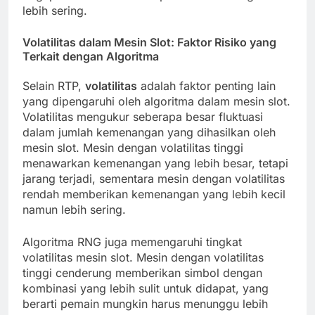
lebih sering.
Volatilitas dalam Mesin Slot: Faktor Risiko yang
Terkait dengan Algoritma
Selain RTP,
volatilitas
adalah faktor penting lain
yang dipengaruhi oleh algoritma dalam mesin slot.
Volatilitas mengukur seberapa besar fluktuasi
dalam jumlah kemenangan yang dihasilkan oleh
mesin slot. Mesin dengan volatilitas tinggi
menawarkan kemenangan yang lebih besar, tetapi
jarang terjadi, sementara mesin dengan volatilitas
rendah memberikan kemenangan yang lebih kecil
namun lebih sering.
Algoritma RNG juga memengaruhi tingkat
volatilitas mesin slot. Mesin dengan volatilitas
tinggi cenderung memberikan simbol dengan
kombinasi yang lebih sulit untuk didapat, yang
berarti pemain mungkin harus menunggu lebih