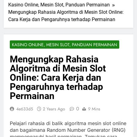
Kasino Online, Mesin Slot, Panduan Permainan
Mengungkap Rahasia Algoritma di Mesin Slot Online:
Cara Kerja dan Pengaruhnya terhadap Permainan
KASINO ONLINE, MESIN SLOT, PANDUAN PERMAINAN
Mengungkap Rahasia
Algoritma di Mesin Slot
Online: Cara Kerja dan
Pengaruhnya terhadap
Permainan
0
4e633d5
2 Years Ago
9 Mins
Pelajari rahasia di balik algoritma mesin slot online
dan bagaimana Random Number Generator (RNG)
mempengaruhi hasil permainan. Temukan cara