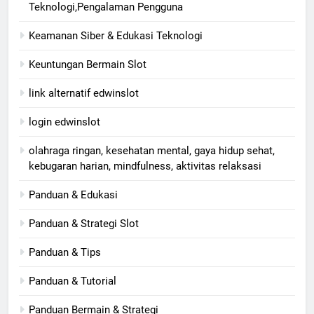
Teknologi,Pengalaman Pengguna
Keamanan Siber & Edukasi Teknologi
Keuntungan Bermain Slot
link alternatif edwinslot
login edwinslot
olahraga ringan, kesehatan mental, gaya hidup sehat,
kebugaran harian, mindfulness, aktivitas relaksasi
Panduan & Edukasi
Panduan & Strategi Slot
Panduan & Tips
Panduan & Tutorial
Panduan Bermain & Strategi