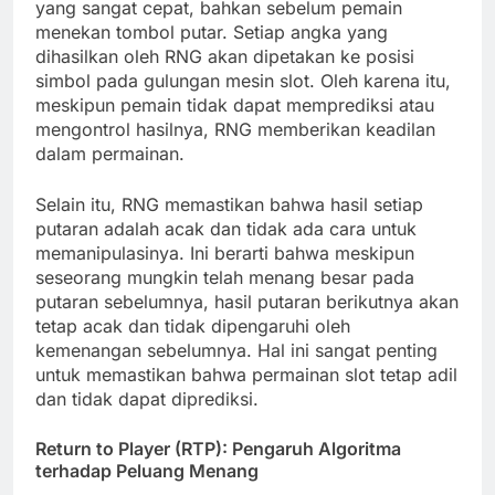
yang sangat cepat, bahkan sebelum pemain
menekan tombol putar. Setiap angka yang
dihasilkan oleh RNG akan dipetakan ke posisi
simbol pada gulungan mesin slot. Oleh karena itu,
meskipun pemain tidak dapat memprediksi atau
mengontrol hasilnya, RNG memberikan keadilan
dalam permainan.
Selain itu, RNG memastikan bahwa hasil setiap
putaran adalah acak dan tidak ada cara untuk
memanipulasinya. Ini berarti bahwa meskipun
seseorang mungkin telah menang besar pada
putaran sebelumnya, hasil putaran berikutnya akan
tetap acak dan tidak dipengaruhi oleh
kemenangan sebelumnya. Hal ini sangat penting
untuk memastikan bahwa permainan slot tetap adil
dan tidak dapat diprediksi.
Return to Player (RTP): Pengaruh Algoritma
terhadap Peluang Menang