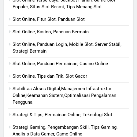
Populer, Situs Slot Resmi, Tips Menang Slot
Slot Online, Fitur Slot, Panduan Slot
Slot Online, Kasino, Panduan Bermain
Slot Online, Panduan Login, Mobile Slot, Server Stabil,
Strategi Bermain
Slot Online, Panduan Permainan, Casino Online
Slot Online, Tips dan Trik, Slot Gacor
Stabilitas Akses Digital,Manajemen Infrastruktur
Online,Keamanan Sistem,Optimalisasi Pengalaman
Pengguna
Strategi & Tips, Permainan Online, Teknologi Slot
Strategi Gaming, Pengembangan Skill, Tips Gaming,
Analisis Data Gamer, Game Online