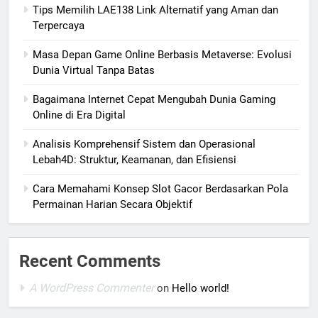
Tips Memilih LAE138 Link Alternatif yang Aman dan
Terpercaya
Masa Depan Game Online Berbasis Metaverse: Evolusi
Dunia Virtual Tanpa Batas
Bagaimana Internet Cepat Mengubah Dunia Gaming
Online di Era Digital
Analisis Komprehensif Sistem dan Operasional
Lebah4D: Struktur, Keamanan, dan Efisiensi
Cara Memahami Konsep Slot Gacor Berdasarkan Pola
Permainan Harian Secara Objektif
Recent Comments
A WordPress Commenter
on
Hello world!