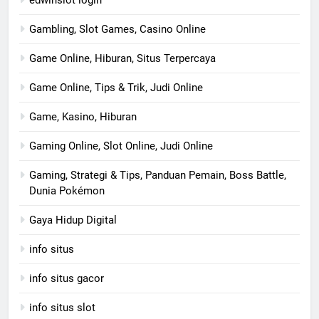
Gambling, Slot Games, Casino Online
Game Online, Hiburan, Situs Terpercaya
Game Online, Tips & Trik, Judi Online
Game, Kasino, Hiburan
Gaming Online, Slot Online, Judi Online
Gaming, Strategi & Tips, Panduan Pemain, Boss Battle,
Dunia Pokémon
Gaya Hidup Digital
info situs
info situs gacor
info situs slot