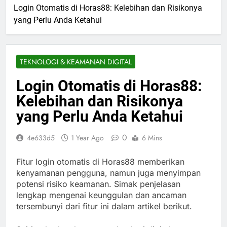
Login Otomatis di Horas88: Kelebihan dan Risikonya
yang Perlu Anda Ketahui
TEKNOLOGI & KEAMANAN DIGITAL
Login Otomatis di Horas88:
Kelebihan dan Risikonya
yang Perlu Anda Ketahui
0
4e633d5
1 Year Ago
6 Mins
Fitur login otomatis di Horas88 memberikan
kenyamanan pengguna, namun juga menyimpan
potensi risiko keamanan. Simak penjelasan
lengkap mengenai keunggulan dan ancaman
tersembunyi dari fitur ini dalam artikel berikut.