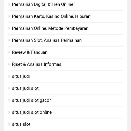
Permainan Digital & Tren Online
Permainan Kartu, Kasino Online, Hiburan
Permainan Online, Metode Pembayaran
Permainan Slot, Analisis Permainan
Review & Panduan
Riset & Analisis Informasi
situs judi
situs judi slot
situs judi slot gacor
situs judi slot online
situs slot