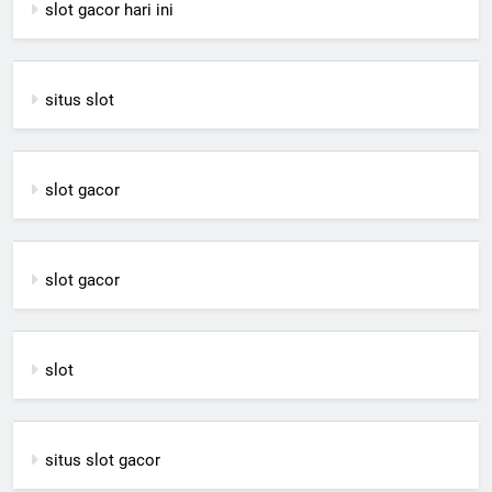
slot gacor hari ini
situs slot
slot gacor
slot gacor
slot
situs slot gacor