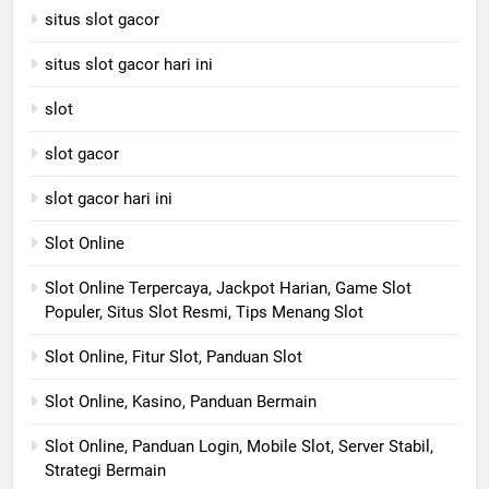
situs slot gacor
situs slot gacor hari ini
slot
slot gacor
slot gacor hari ini
Slot Online
Slot Online Terpercaya, Jackpot Harian, Game Slot
Populer, Situs Slot Resmi, Tips Menang Slot
Slot Online, Fitur Slot, Panduan Slot
Slot Online, Kasino, Panduan Bermain
Slot Online, Panduan Login, Mobile Slot, Server Stabil,
Strategi Bermain