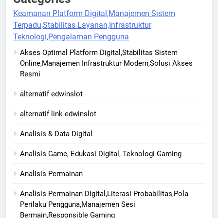
Keamanan Platform Digital,Manajemen Sistem
Terpadu,Stabilitas Layanan,Infrastruktur
Teknologi,Pengalaman Pengguna
Akses Optimal Platform Digital,Stabilitas Sistem
Online,Manajemen Infrastruktur Modern,Solusi Akses
Resmi
alternatif edwinslot
alternatif link edwinslot
Analisis & Data Digital
Analisis Game, Edukasi Digital, Teknologi Gaming
Analisis Permainan
Analisis Permainan Digital,Literasi Probabilitas,Pola
Perilaku Pengguna,Manajemen Sesi
Bermain,Responsible Gaming