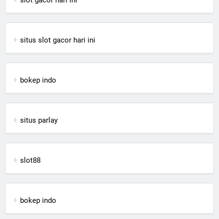
slot gacor hari ini
situs slot gacor hari ini
bokep indo
situs parlay
slot88
bokep indo