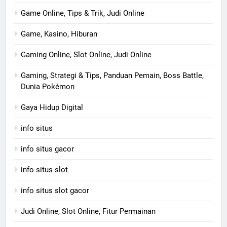
Game Online, Tips & Trik, Judi Online
Game, Kasino, Hiburan
Gaming Online, Slot Online, Judi Online
Gaming, Strategi & Tips, Panduan Pemain, Boss Battle,
Dunia Pokémon
Gaya Hidup Digital
info situs
info situs gacor
info situs slot
info situs slot gacor
Judi Online, Slot Online, Fitur Permainan