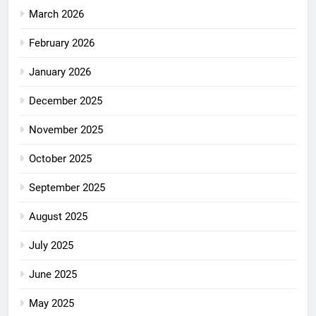
March 2026
February 2026
January 2026
December 2025
November 2025
October 2025
September 2025
August 2025
July 2025
June 2025
May 2025