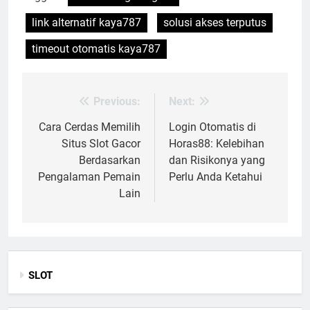
link alternatif kaya787
solusi akses terputus
timeout otomatis kaya787
Previous:
Next:
Post
navigation
Cara Cerdas Memilih
Login Otomatis di
Situs Slot Gacor
Horas88: Kelebihan
Berdasarkan
dan Risikonya yang
Pengalaman Pemain
Perlu Anda Ketahui
Lain
SLOT