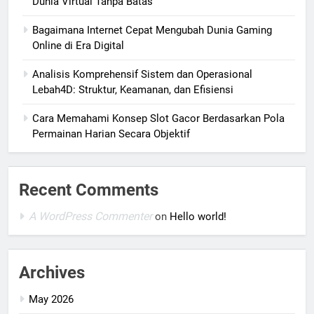
Dunia Virtual Tanpa Batas
Bagaimana Internet Cepat Mengubah Dunia Gaming
Online di Era Digital
Analisis Komprehensif Sistem dan Operasional
Lebah4D: Struktur, Keamanan, dan Efisiensi
Cara Memahami Konsep Slot Gacor Berdasarkan Pola
Permainan Harian Secara Objektif
Recent Comments
A WordPress Commenter
on
Hello world!
Archives
May 2026