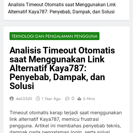
Analisis Timeout Otomatis saat Menggunakan Link
Alternatif Kaya787: Penyebab, Dampak, dan Solusi
TEKNOLOGI DAN PENGALAMAN PENGGUNA
Analisis Timeout Otomatis
saat Menggunakan Link
Alternatif Kaya787:
Penyebab, Dampak, dan
Solusi
0
4e633d5
1 Year Ago
6 Mins
Timeout otomatis kerap terjadi saat menggunakan
link alternatif Kaya787, memicu frustrasi
pengguna. Artikel ini membahas penyebab teknis,
dampak pada pengalaman login, serta solusi