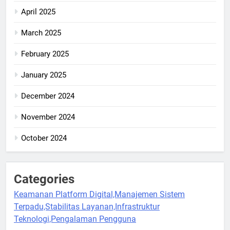
April 2025
March 2025
February 2025
January 2025
December 2024
November 2024
October 2024
Categories
Keamanan Platform Digital,Manajemen Sistem
Terpadu,Stabilitas Layanan,Infrastruktur
Teknologi,Pengalaman Pengguna