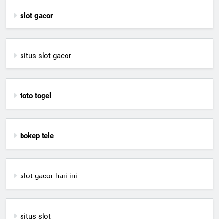
slot gacor
situs slot gacor
toto togel
bokep tele
slot gacor hari ini
situs slot