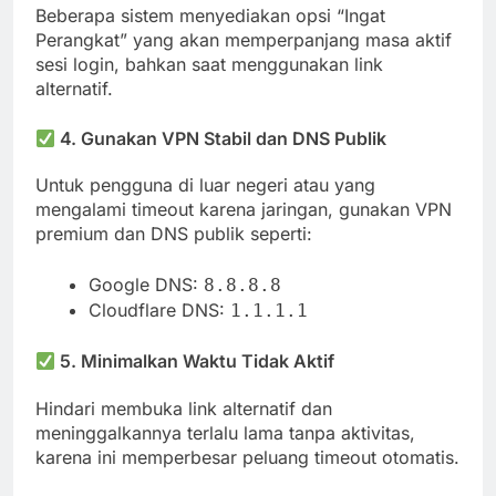
Beberapa sistem menyediakan opsi “Ingat
Perangkat” yang akan memperpanjang masa aktif
sesi login, bahkan saat menggunakan link
alternatif.
4.
Gunakan VPN Stabil dan DNS Publik
Untuk pengguna di luar negeri atau yang
mengalami timeout karena jaringan, gunakan VPN
premium dan DNS publik seperti:
Google DNS:
8.8.8.8
Cloudflare DNS:
1.1.1.1
5.
Minimalkan Waktu Tidak Aktif
Hindari membuka link alternatif dan
meninggalkannya terlalu lama tanpa aktivitas,
karena ini memperbesar peluang timeout otomatis.