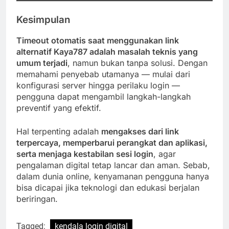
Kesimpulan
Timeout otomatis saat menggunakan link
alternatif Kaya787 adalah masalah teknis yang
umum terjadi
, namun bukan tanpa solusi. Dengan
memahami penyebab utamanya — mulai dari
konfigurasi server hingga perilaku login —
pengguna dapat mengambil langkah-langkah
preventif yang efektif.
Hal terpenting adalah
mengakses dari link
terpercaya, memperbarui perangkat dan aplikasi,
serta menjaga kestabilan sesi login
, agar
pengalaman digital tetap lancar dan aman. Sebab,
dalam dunia online, kenyamanan pengguna hanya
bisa dicapai jika teknologi dan edukasi berjalan
beriringan.
Tagged:
kendala login digital