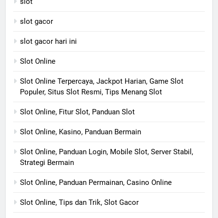
slot
slot gacor
slot gacor hari ini
Slot Online
Slot Online Terpercaya, Jackpot Harian, Game Slot
Populer, Situs Slot Resmi, Tips Menang Slot
Slot Online, Fitur Slot, Panduan Slot
Slot Online, Kasino, Panduan Bermain
Slot Online, Panduan Login, Mobile Slot, Server Stabil,
Strategi Bermain
Slot Online, Panduan Permainan, Casino Online
Slot Online, Tips dan Trik, Slot Gacor