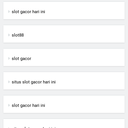
slot gacor hari ini
slot88
slot gacor
situs slot gacor hari ini
slot gacor hari ini