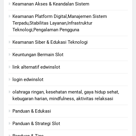
Keamanan Akses & Keandalan Sistem
Keamanan Platform Digital,Manajemen Sistem
Terpadu,Stabilitas Layanan,Infrastruktur
Teknologi,Pengalaman Pengguna
Keamanan Siber & Edukasi Teknologi
Keuntungan Bermain Slot
link alternatif edwinslot
login edwinslot
olahraga ringan, kesehatan mental, gaya hidup sehat,
kebugaran harian, mindfulness, aktivitas relaksasi
Panduan & Edukasi
Panduan & Strategi Slot
Panduan & Tips