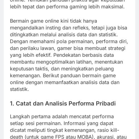
lebih tepat dan performa gaming lebih maksimal.
Bermain game online kini tidak hanya
mengandalkan insting dan refleks, tetapi juga bisa
ditingkatkan melalui analisis data dan statistik.
Dengan memahami pola permainan, performa diri,
dan perilaku lawan, gamer bisa membuat strategi
yang lebih efektif. Pendekatan berbasis data
membantu mengoptimalkan latihan, menentukan
keputusan taktis, dan meningkatkan peluang
kemenangan. Berikut panduan bermain game
online dengan memanfaatkan analisis data dan
statistik.
1. Catat dan Analisis Performa Pribadi
Langkah pertama adalah mencatat performa
setiap sesi permainan. Informasi yang dapat
dicatat meliputi tingkat kemenangan, rasio kill-
death (untuk game FPS atau MOBA), akurasi, atau