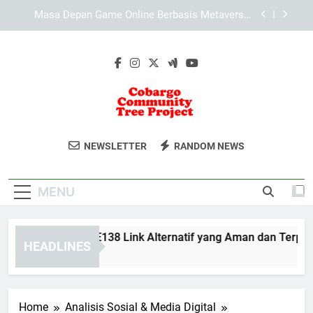
Skip
Bagaimana Internet Cepat Mengubah Dunia
to
Gaming Online di Era Digital
content
Analisis Komprehensif Sistem dan Operasional
Lebah4D: Struktur, Keamanan, dan Efisiensi
Tips Memilih LAE138 Link Alternatif yang Aman
dan Terpercaya
Masa Depan Game Online Berbasis Metaverse:
Evolusi Dunia Virtual Tanpa Batas
Cobargo
Dukung Keberlanjutan Lingkungan
Bagaimana Internet Cepat Mengubah Dunia
NEWSLETTER
RANDOM NEWS
Gaming Online di Era Digital
Community
Melalui Cobargo Community Tree
Analisis Komprehensif Sistem dan Operasional
Project.
Tree Project
Lebah4D: Struktur, Keamanan, dan Efisiensi
MENU
Tips Memilih LAE138 Link Alternatif yang Aman dan Terperca
HEADLINES
3 Months Ago
Home
Analisis Sosial & Media Digital