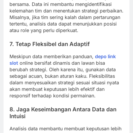
bersama. Data ini membantu mengidentifikasi
kelemahan tim dan menentukan strategi perbaikan.
Misalnya, jika tim sering kalah dalam pertarungan
tertentu, analisis data dapat menunjukkan posisi
atau role yang perlu diperkuat.
7. Tetap Fleksibel dan Adaptif
Meskipun data memberikan panduan,
depo link
slot
online bersifat dinamis dan lawan bisa
berubah strategi. Oleh karena itu, gunakan data
sebagai acuan, bukan aturan kaku. Fleksibilitas
dalam menyesuaikan strategi sesuai situasi nyata
akan membuat keputusan lebih efektif dan
responsif terhadap kondisi permainan.
8. Jaga Keseimbangan Antara Data dan
Intuisi
Analisis data membantu membuat keputusan lebih