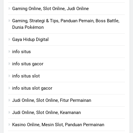
Gaming Online, Slot Online, Judi Online
Gaming, Strategi & Tips, Panduan Pemain, Boss Battle,
Dunia Pokémon
Gaya Hidup Digital
info situs
info situs gacor
info situs slot
info situs slot gacor
Judi Online, Slot Online, Fitur Permainan
Judi Online, Slot Online, Keamanan
Kasino Online, Mesin Slot, Panduan Permainan