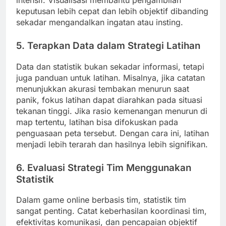
keputusan lebih cepat dan lebih objektif dibanding
sekadar mengandalkan ingatan atau insting.
5. Terapkan Data dalam Strategi Latihan
Data dan statistik bukan sekadar informasi, tetapi
juga panduan untuk latihan. Misalnya, jika catatan
menunjukkan akurasi tembakan menurun saat
panik, fokus latihan dapat diarahkan pada situasi
tekanan tinggi. Jika rasio kemenangan menurun di
map tertentu, latihan bisa difokuskan pada
penguasaan peta tersebut. Dengan cara ini, latihan
menjadi lebih terarah dan hasilnya lebih signifikan.
6. Evaluasi Strategi Tim Menggunakan
Statistik
Dalam game online berbasis tim, statistik tim
sangat penting. Catat keberhasilan koordinasi tim,
efektivitas komunikasi, dan pencapaian objektif