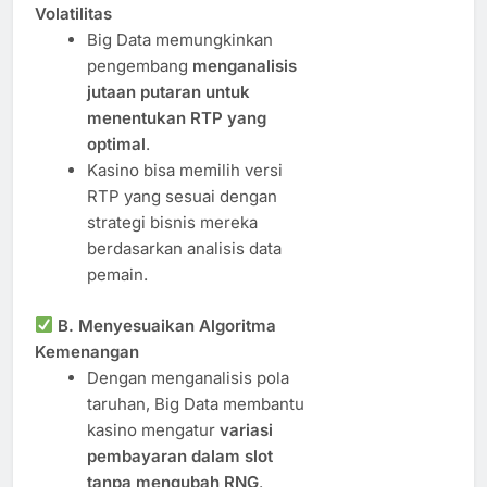
Volatilitas
Big Data memungkinkan
pengembang
menganalisis
jutaan putaran untuk
menentukan RTP yang
optimal
.
Kasino bisa memilih versi
RTP yang sesuai dengan
strategi bisnis mereka
berdasarkan analisis data
pemain.
B. Menyesuaikan Algoritma
Kemenangan
Dengan menganalisis pola
taruhan, Big Data membantu
kasino mengatur
variasi
pembayaran dalam slot
tanpa mengubah RNG
.