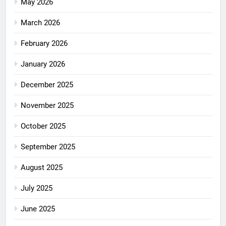
May 2026
March 2026
February 2026
January 2026
December 2025
November 2025
October 2025
September 2025
August 2025
July 2025
June 2025