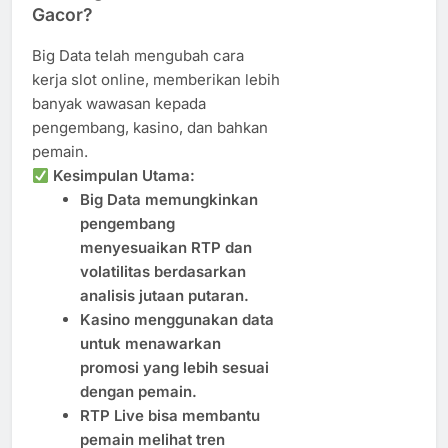
Gacor?
Big Data telah mengubah cara
kerja slot online, memberikan lebih
banyak wawasan kepada
pengembang, kasino, dan bahkan
pemain.
Kesimpulan Utama:
Big Data memungkinkan
pengembang
menyesuaikan RTP dan
volatilitas berdasarkan
analisis jutaan putaran.
Kasino menggunakan data
untuk menawarkan
promosi yang lebih sesuai
dengan pemain.
RTP Live bisa membantu
pemain melihat tren