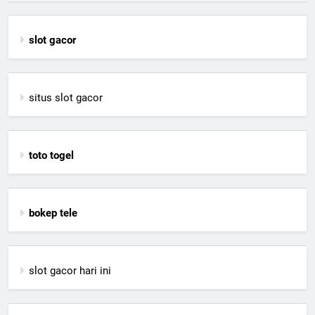
slot gacor
situs slot gacor
toto togel
bokep tele
slot gacor hari ini