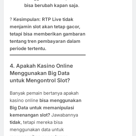
bisa berubah kapan saja
.
?
Kesimpulan:
RTP Live tidak
menjamin slot akan tetap gacor,
tetapi bisa memberikan gambaran
tentang tren pembayaran dalam
periode tertentu.
4. Apakah Kasino Online
Menggunakan Big Data
untuk Mengontrol Slot?
Banyak pemain bertanya apakah
kasino online
bisa menggunakan
Big Data untuk memanipulasi
kemenangan slot?
Jawabannya
tidak
, tetapi mereka bisa
menggunakan data untuk