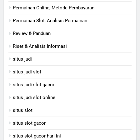
Permainan Online, Metode Pembayaran
Permainan Slot, Analisis Permainan
Review & Panduan
Riset & Analisis Informasi
situs judi
situs judi slot
situs judi slot gacor
situs judi slot online
situs slot
situs slot gacor
situs slot gacor hari ini