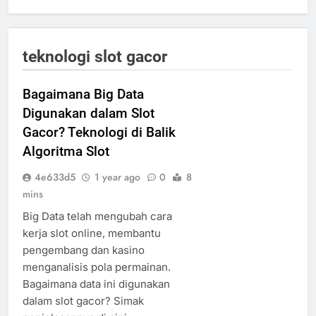
teknologi slot gacor
Bagaimana Big Data
Digunakan dalam Slot
Gacor? Teknologi di Balik
Algoritma Slot
4e633d5
1 year ago
0
8
mins
Big Data telah mengubah cara
kerja slot online, membantu
pengembang dan kasino
menganalisis pola permainan.
Bagaimana data ini digunakan
dalam slot gacor? Simak