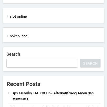
slot online
bokep indo
Search
SEARCH
Recent Posts
Tips Memilih LAE138 Link Alternatif yang Aman dan
Terpercaya