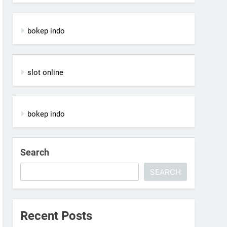
bokep indo
slot online
bokep indo
Search
SEARCH
Recent Posts