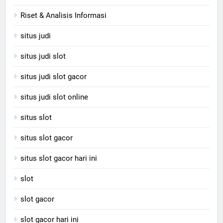
Riset & Analisis Informasi
situs judi
situs judi slot
situs judi slot gacor
situs judi slot online
situs slot
situs slot gacor
situs slot gacor hari ini
slot
slot gacor
slot gacor hari ini