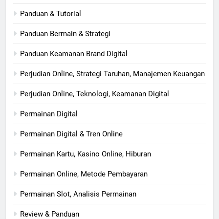
Panduan & Tutorial
Panduan Bermain & Strategi
Panduan Keamanan Brand Digital
Perjudian Online, Strategi Taruhan, Manajemen Keuangan
Perjudian Online, Teknologi, Keamanan Digital
Permainan Digital
Permainan Digital & Tren Online
Permainan Kartu, Kasino Online, Hiburan
Permainan Online, Metode Pembayaran
Permainan Slot, Analisis Permainan
Review & Panduan