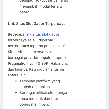
peluang jackpot tanpa harus
menambah modal terlalu
besar.
Link Situs Slot Gacor Terpercaya
Beberapa
link situs slot gacor
terpercaya selalu diperbarui
berdasarkan laporan pemain aktif.
Situs-situs ini menyediakan
berbagai provider populer seperti
Pragmatic Play, PG Soft, Habanero,
dan lainnya. Keunggulan situs ini
antara lain:
Tampilan platform yang
mudah digunakan.
Berbagai pilihan slot dengan
tema menarik dan fitur
bonus melimpah.