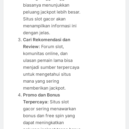
biasanya menunjukkan
peluang jackpot lebih besar.
Situs slot gacor akan
menampilkan informasi ini
dengan jelas.
Cari Rekomendasi dan
Review:
Forum slot,
komunitas online, dan
ulasan pemain lama bisa
menjadi sumber terpercaya
untuk mengetahui situs
mana yang sering
memberikan jackpot.
Promo dan Bonus
Terpercaya:
Situs slot
gacor sering menawarkan
bonus dan free spin yang
dapat meningkatkan