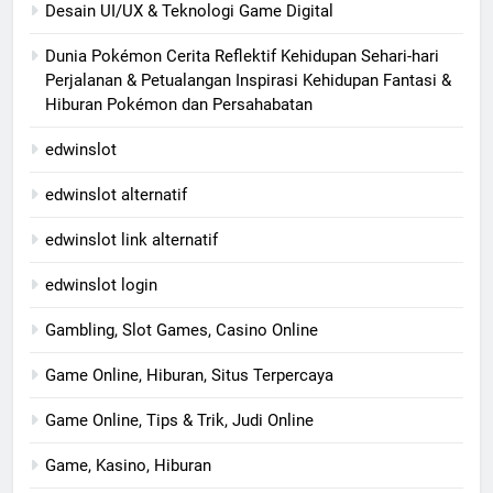
Desain UI/UX & Teknologi Game Digital
Dunia Pokémon Cerita Reflektif Kehidupan Sehari-hari
Perjalanan & Petualangan Inspirasi Kehidupan Fantasi &
Hiburan Pokémon dan Persahabatan
edwinslot
edwinslot alternatif
edwinslot link alternatif
edwinslot login
Gambling, Slot Games, Casino Online
Game Online, Hiburan, Situs Terpercaya
Game Online, Tips & Trik, Judi Online
Game, Kasino, Hiburan