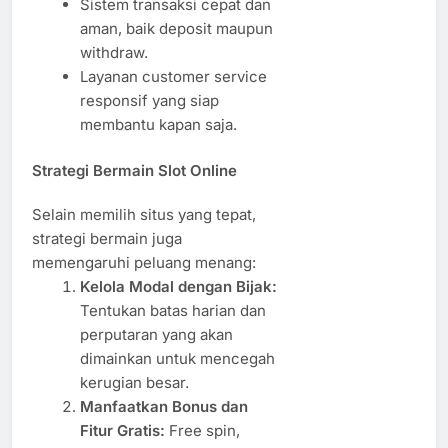
Sistem transaksi cepat dan
aman, baik deposit maupun
withdraw.
Layanan customer service
responsif yang siap
membantu kapan saja.
Strategi Bermain Slot Online
Selain memilih situs yang tepat,
strategi bermain juga
memengaruhi peluang menang:
Kelola Modal dengan Bijak:
Tentukan batas harian dan
perputaran yang akan
dimainkan untuk mencegah
kerugian besar.
Manfaatkan Bonus dan
Fitur Gratis:
Free spin,