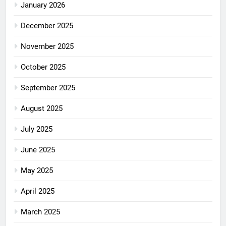
January 2026
December 2025
November 2025
October 2025
September 2025
August 2025
July 2025
June 2025
May 2025
April 2025
March 2025