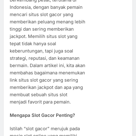
Indonesia, dengan banyak pemain
mencari situs slot gacor yang
memberikan peluang menang lebih
tinggi dan sering memberikan
jackpot. Memilih situs slot yang
tepat tidak hanya soal
keberuntungan, tapi juga soal
strategi, reputasi, dan keamanan
bermain. Dalam artikel ini, kita akan
membahas bagaimana menemukan
link situs slot gacor yang sering
memberikan jackpot dan apa yang
membuat sebuah situs slot
menjadi favorit para pemain.
Mengapa Slot Gacor Penting?
Istilah “slot gacor” merujuk pada
mesin slot online yang memiliki