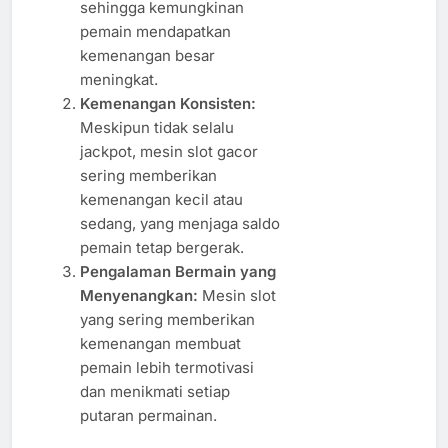
sehingga kemungkinan
pemain mendapatkan
kemenangan besar
meningkat.
Kemenangan Konsisten:
Meskipun tidak selalu
jackpot, mesin slot gacor
sering memberikan
kemenangan kecil atau
sedang, yang menjaga saldo
pemain tetap bergerak.
Pengalaman Bermain yang
Menyenangkan:
Mesin slot
yang sering memberikan
kemenangan membuat
pemain lebih termotivasi
dan menikmati setiap
putaran permainan.