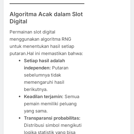
Algoritma Acak dalam Slot
Digital
Permainan slot digital
menggunakan algoritma RNG
untuk menentukan hasil setiap
putaran.Hal ini memastikan bahwa:
Setiap hasil adalah
independen:
Putaran
sebelumnya tidak
memengaruhi hasil
berikutnya.
Keadilan terjamin:
Semua
pemain memiliki peluang
yang sama.
Transparansi probabilitas:
Distribusi simbol mengikuti
logika statistik yang bisa