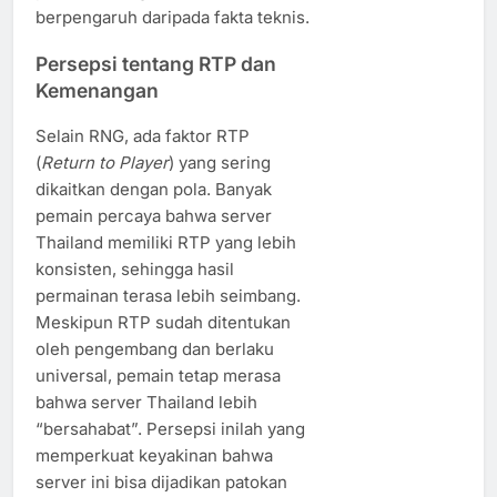
berpengaruh daripada fakta teknis.
Persepsi tentang RTP dan
Kemenangan
Selain RNG, ada faktor RTP
(
Return to Player
) yang sering
dikaitkan dengan pola. Banyak
pemain percaya bahwa server
Thailand memiliki RTP yang lebih
konsisten, sehingga hasil
permainan terasa lebih seimbang.
Meskipun RTP sudah ditentukan
oleh pengembang dan berlaku
universal, pemain tetap merasa
bahwa server Thailand lebih
“bersahabat”. Persepsi inilah yang
memperkuat keyakinan bahwa
server ini bisa dijadikan patokan