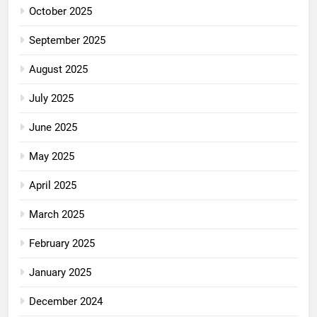
October 2025
September 2025
August 2025
July 2025
June 2025
May 2025
April 2025
March 2025
February 2025
January 2025
December 2024