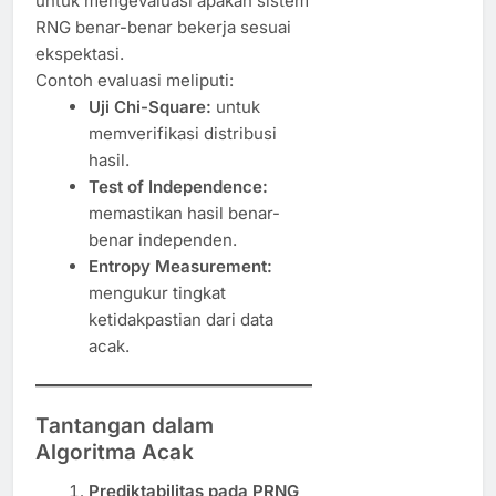
untuk mengevaluasi apakah sistem
RNG benar-benar bekerja sesuai
ekspektasi.
Contoh evaluasi meliputi:
Uji Chi-Square:
untuk
memverifikasi distribusi
hasil.
Test of Independence:
memastikan hasil benar-
benar independen.
Entropy Measurement:
mengukur tingkat
ketidakpastian dari data
acak.
Tantangan dalam
Algoritma Acak
Prediktabilitas pada PRNG