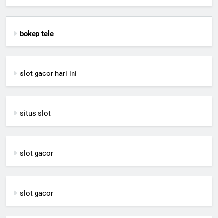
bokep tele
slot gacor hari ini
situs slot
slot gacor
slot gacor