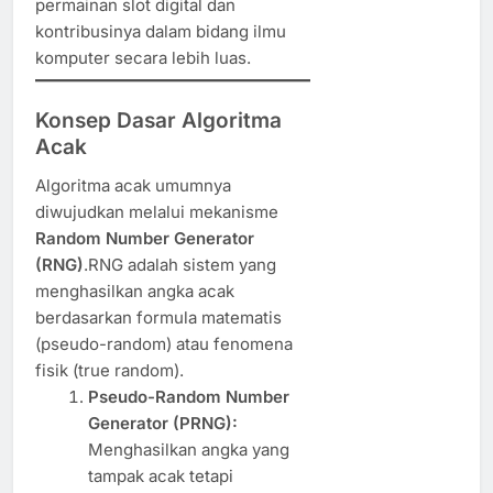
permainan slot digital dan
kontribusinya dalam bidang ilmu
komputer secara lebih luas.
Konsep Dasar Algoritma
Acak
Algoritma acak umumnya
diwujudkan melalui mekanisme
Random Number Generator
(RNG)
.RNG adalah sistem yang
menghasilkan angka acak
berdasarkan formula matematis
(pseudo-random) atau fenomena
fisik (true random).
Pseudo-Random Number
Generator (PRNG):
Menghasilkan angka yang
tampak acak tetapi