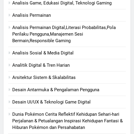
Analisis Game, Edukasi Digital, Teknologi Gaming
Analisis Permainan
Analisis Permainan Digital,Literasi Probabilitas,Pola
Perilaku Pengguna,Manajemen Sesi
Bermain,Responsible Gaming
Analisis Sosial & Media Digital
Analitik Digital & Tren Harian
Arsitektur Sistem & Skalabilitas
Desain Antarmuka & Pengalaman Pengguna
Desain UI/UX & Teknologi Game Digital
Dunia Pokémon Cerita Reflektif Kehidupan Sehari-hari
Perjalanan & Petualangan Inspirasi Kehidupan Fantasi &
Hiburan Pokémon dan Persahabatan