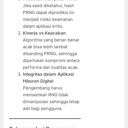
Jika seed diketahui, hasil
PRNG dapat diprediksi.Ini
menjadi risiko keamanan
dalam aplikasi kritis.
Kinerja vs Keacakan
Algoritma yang benar-benar
acak bisa lebih lambat
dibanding PRNG, sehingga
diperlukan kompromi antara
performa dan kualitas acak.
Integritas dalam Aplikasi
Hiburan Digital
Pengembang harus
memastikan RNG tidak
dimanipulasi sehingga tetap
adil bagi pengguna.