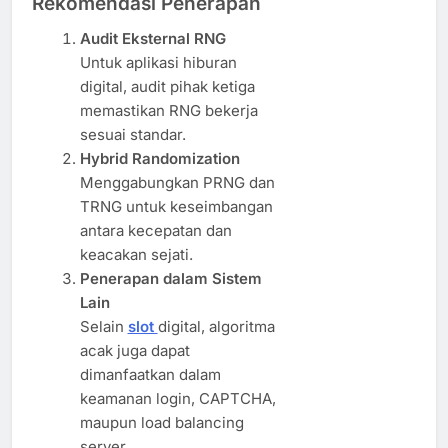
Rekomendasi Penerapan
Audit Eksternal RNG
Untuk aplikasi hiburan
digital, audit pihak ketiga
memastikan RNG bekerja
sesuai standar.
Hybrid Randomization
Menggabungkan PRNG dan
TRNG untuk keseimbangan
antara kecepatan dan
keacakan sejati.
Penerapan dalam Sistem
Lain
Selain
slot
digital, algoritma
acak juga dapat
dimanfaatkan dalam
keamanan login, CAPTCHA,
maupun load balancing
server.