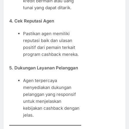
kredit bermain atau uang
tunai yang dapat ditarik.
4. Cek Reputasi Agen
Pastikan agen memiliki
reputasi baik dan ulasan
positif dari pemain terkait
program cashback mereka.
5. Dukungan Layanan Pelanggan
Agen terpercaya
menyediakan dukungan
pelanggan yang responsif
untuk menjelaskan
kebijakan cashback dengan
jelas.