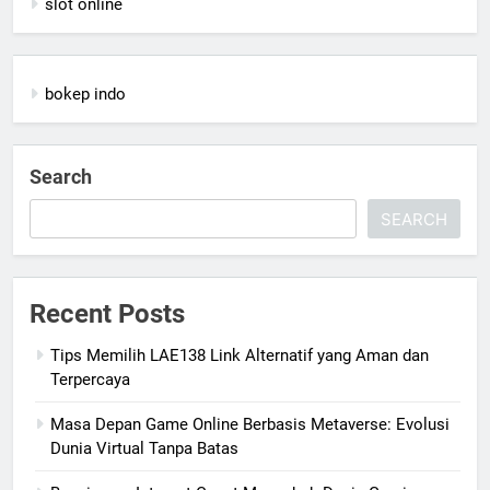
slot online
bokep indo
Search
SEARCH
Recent Posts
Tips Memilih LAE138 Link Alternatif yang Aman dan
Terpercaya
Masa Depan Game Online Berbasis Metaverse: Evolusi
Dunia Virtual Tanpa Batas