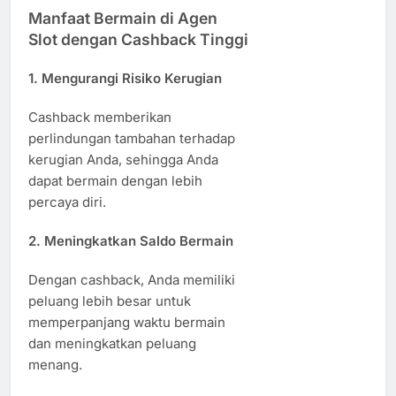
Manfaat Bermain di Agen
Slot dengan Cashback Tinggi
1. Mengurangi Risiko Kerugian
Cashback memberikan
perlindungan tambahan terhadap
kerugian Anda, sehingga Anda
dapat bermain dengan lebih
percaya diri.
2. Meningkatkan Saldo Bermain
Dengan cashback, Anda memiliki
peluang lebih besar untuk
memperpanjang waktu bermain
dan meningkatkan peluang
menang.