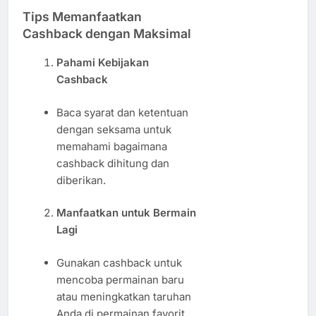
Tips Memanfaatkan
Cashback dengan Maksimal
Pahami Kebijakan
Cashback
Baca syarat dan ketentuan
dengan seksama untuk
memahami bagaimana
cashback dihitung dan
diberikan.
Manfaatkan untuk Bermain
Lagi
Gunakan cashback untuk
mencoba permainan baru
atau meningkatkan taruhan
Anda di permainan favorit.