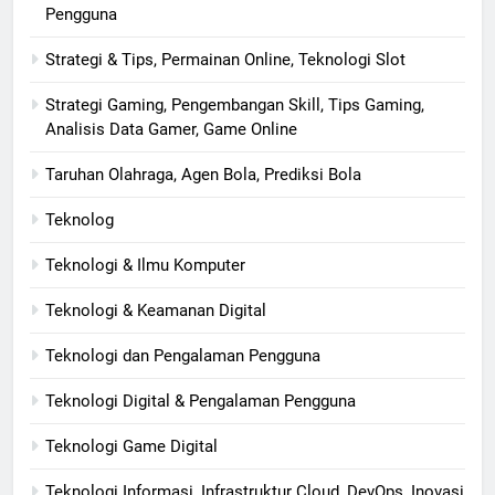
Pengguna
Strategi & Tips, Permainan Online, Teknologi Slot
Strategi Gaming, Pengembangan Skill, Tips Gaming,
Analisis Data Gamer, Game Online
Taruhan Olahraga, Agen Bola, Prediksi Bola
Teknolog
Teknologi & Ilmu Komputer
Teknologi & Keamanan Digital
Teknologi dan Pengalaman Pengguna
Teknologi Digital & Pengalaman Pengguna
Teknologi Game Digital
Teknologi Informasi, Infrastruktur Cloud, DevOps, Inovasi