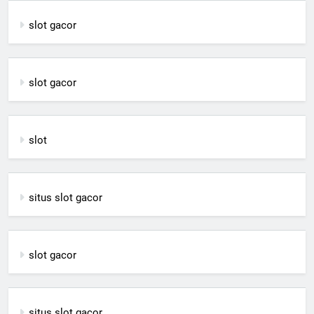
slot gacor
slot gacor
slot
situs slot gacor
slot gacor
situs slot gacor