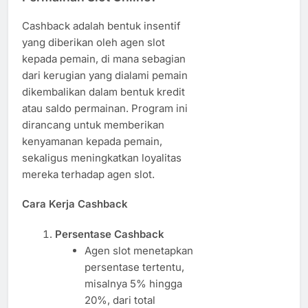
Cashback adalah bentuk insentif
yang diberikan oleh agen slot
kepada pemain, di mana sebagian
dari kerugian yang dialami pemain
dikembalikan dalam bentuk kredit
atau saldo permainan. Program ini
dirancang untuk memberikan
kenyamanan kepada pemain,
sekaligus meningkatkan loyalitas
mereka terhadap agen slot.
Cara Kerja Cashback
Persentase Cashback
Agen slot menetapkan
persentase tertentu,
misalnya 5% hingga
20%, dari total