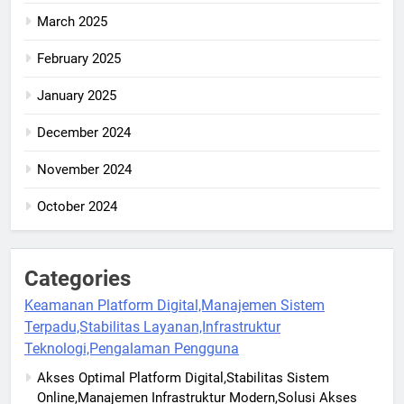
March 2025
February 2025
January 2025
December 2024
November 2024
October 2024
Categories
Keamanan Platform Digital,Manajemen Sistem
Terpadu,Stabilitas Layanan,Infrastruktur
Teknologi,Pengalaman Pengguna
Akses Optimal Platform Digital,Stabilitas Sistem
Online,Manajemen Infrastruktur Modern,Solusi Akses