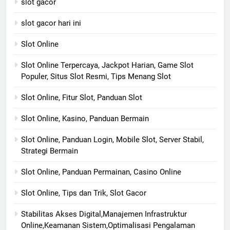
slot gacor
slot gacor hari ini
Slot Online
Slot Online Terpercaya, Jackpot Harian, Game Slot
Populer, Situs Slot Resmi, Tips Menang Slot
Slot Online, Fitur Slot, Panduan Slot
Slot Online, Kasino, Panduan Bermain
Slot Online, Panduan Login, Mobile Slot, Server Stabil,
Strategi Bermain
Slot Online, Panduan Permainan, Casino Online
Slot Online, Tips dan Trik, Slot Gacor
Stabilitas Akses Digital,Manajemen Infrastruktur
Online,Keamanan Sistem,Optimalisasi Pengalaman