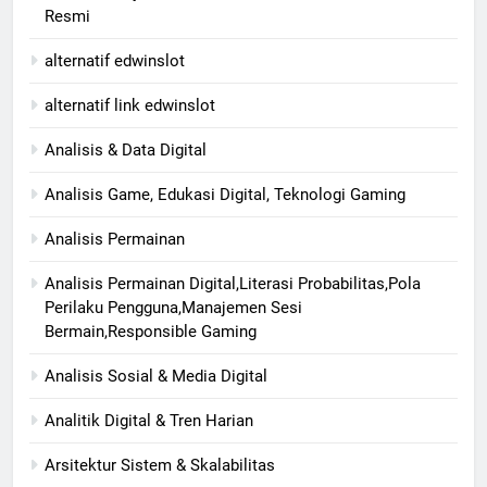
Resmi
alternatif edwinslot
alternatif link edwinslot
Analisis & Data Digital
Analisis Game, Edukasi Digital, Teknologi Gaming
Analisis Permainan
Analisis Permainan Digital,Literasi Probabilitas,Pola
Perilaku Pengguna,Manajemen Sesi
Bermain,Responsible Gaming
Analisis Sosial & Media Digital
Analitik Digital & Tren Harian
Arsitektur Sistem & Skalabilitas