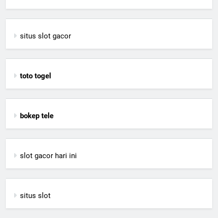
situs slot gacor
toto togel
bokep tele
slot gacor hari ini
situs slot