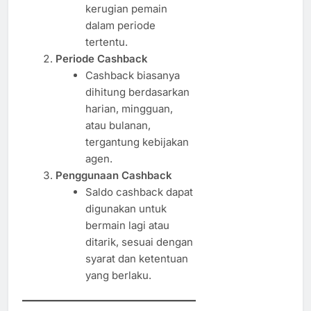
kerugian pemain
dalam periode
tertentu.
Periode Cashback
Cashback biasanya
dihitung berdasarkan
harian, mingguan,
atau bulanan,
tergantung kebijakan
agen.
Penggunaan Cashback
Saldo cashback dapat
digunakan untuk
bermain lagi atau
ditarik, sesuai dengan
syarat dan ketentuan
yang berlaku.