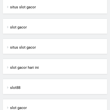
situs slot gacor
slot gacor
situs slot gacor
slot gacor hari ini
slot88
slot gacor