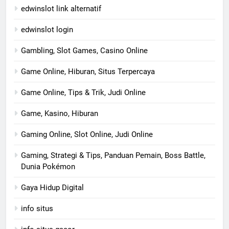
edwinslot link alternatif
edwinslot login
Gambling, Slot Games, Casino Online
Game Online, Hiburan, Situs Terpercaya
Game Online, Tips & Trik, Judi Online
Game, Kasino, Hiburan
Gaming Online, Slot Online, Judi Online
Gaming, Strategi & Tips, Panduan Pemain, Boss Battle,
Dunia Pokémon
Gaya Hidup Digital
info situs