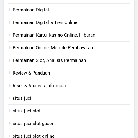
Permainan Digital
Permainan Digital & Tren Online
Permainan Kartu, Kasino Online, Hiburan
Permainan Online, Metode Pembayaran
Permainan Slot, Analisis Permainan
Review & Panduan
Riset & Analisis Informasi
situs judi
situs judi slot
situs judi slot gacor
situs judi slot online