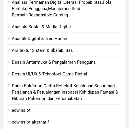
Analisis Permainan Digital,Literasi Probabilitas,Pola
Perilaku Pengguna,Manajemen Sesi
Bermain,Responsible Gaming
Analisis Sosial & Media Digital
Analitik Digital & Tren Harian
Arsitektur Sistem & Skalabilitas
Desain Antarmuka & Pengalaman Pengguna
Desain UI/UX & Teknologi Game Digital
Dunia Pokémon Cerita Reflektif Kehidupan Sehari-hari
Perjalanan & Petualangan Inspirasi Kehidupan Fantasi &
Hiburan Pokémon dan Persahabatan
edwinslot
edwinslot alternatif