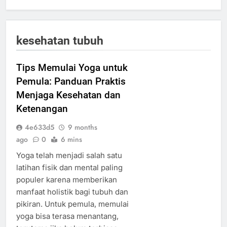
kesehatan tubuh
Tips Memulai Yoga untuk
Pemula: Panduan Praktis
Menjaga Kesehatan dan
Ketenangan
4e633d5
9 months
ago
0
6 mins
Yoga telah menjadi salah satu
latihan fisik dan mental paling
populer karena memberikan
manfaat holistik bagi tubuh dan
pikiran. Untuk pemula, memulai
yoga bisa terasa menantang,