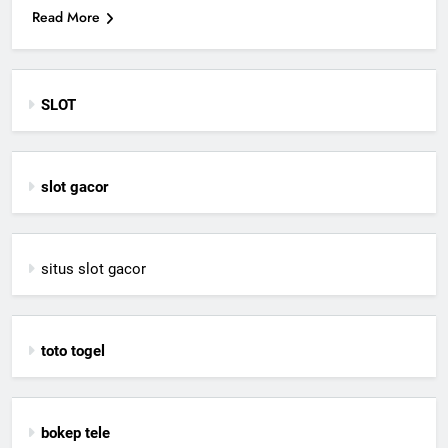
Read More
SLOT
slot gacor
situs slot gacor
toto togel
bokep tele