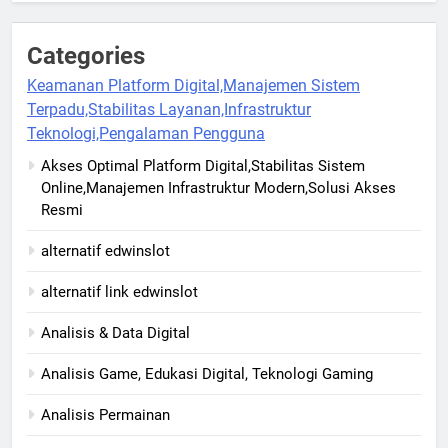
Categories
Keamanan Platform Digital,Manajemen Sistem
Terpadu,Stabilitas Layanan,Infrastruktur
Teknologi,Pengalaman Pengguna
Akses Optimal Platform Digital,Stabilitas Sistem
Online,Manajemen Infrastruktur Modern,Solusi Akses
Resmi
alternatif edwinslot
alternatif link edwinslot
Analisis & Data Digital
Analisis Game, Edukasi Digital, Teknologi Gaming
Analisis Permainan