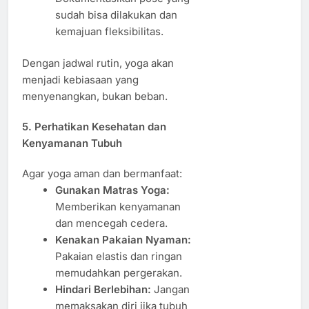
sudah bisa dilakukan dan
kemajuan fleksibilitas.
Dengan jadwal rutin, yoga akan
menjadi kebiasaan yang
menyenangkan, bukan beban.
5. Perhatikan Kesehatan dan
Kenyamanan Tubuh
Agar yoga aman dan bermanfaat:
Gunakan Matras Yoga:
Memberikan kenyamanan
dan mencegah cedera.
Kenakan Pakaian Nyaman:
Pakaian elastis dan ringan
memudahkan pergerakan.
Hindari Berlebihan:
Jangan
memaksakan diri jika tubuh