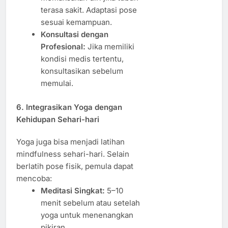
terasa sakit. Adaptasi pose
sesuai kemampuan.
Konsultasi dengan
Profesional:
Jika memiliki
kondisi medis tertentu,
konsultasikan sebelum
memulai.
6. Integrasikan Yoga dengan
Kehidupan Sehari-hari
Yoga juga bisa menjadi latihan
mindfulness sehari-hari. Selain
berlatih pose fisik, pemula dapat
mencoba:
Meditasi Singkat:
5–10
menit sebelum atau setelah
yoga untuk menenangkan
pikiran.