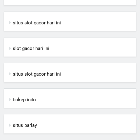
situs slot gacor hari ini
slot gacor hari ini
situs slot gacor hari ini
bokep indo
situs parlay