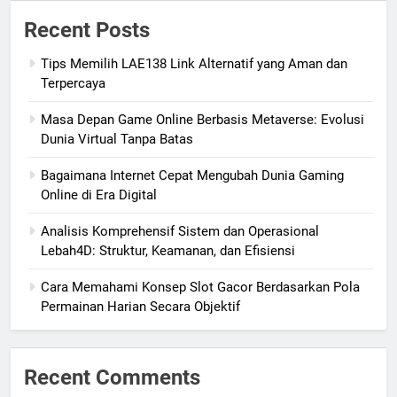
Recent Posts
Tips Memilih LAE138 Link Alternatif yang Aman dan
Terpercaya
Masa Depan Game Online Berbasis Metaverse: Evolusi
Dunia Virtual Tanpa Batas
Bagaimana Internet Cepat Mengubah Dunia Gaming
Online di Era Digital
Analisis Komprehensif Sistem dan Operasional
Lebah4D: Struktur, Keamanan, dan Efisiensi
Cara Memahami Konsep Slot Gacor Berdasarkan Pola
Permainan Harian Secara Objektif
Recent Comments