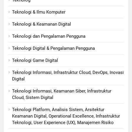
Teknologi & Ilmu Komputer
Teknologi & Keamanan Digital
Teknologi dan Pengalaman Pengguna
Teknologi Digital & Pengalaman Pengguna
Teknologi Game Digital
Teknologi Informasi, Infrastruktur Cloud, DevOps, Inovasi
Digital
Teknologi Informasi, Keamanan Siber, Infrastruktur
Cloud, Sistem Digital
Teknologi Platform, Analisis Sistem, Arsitektur
Keamanan Digital, Operational Excellence, Infrastruktur
Teknologi, User Experience (UX), Manajemen Risiko