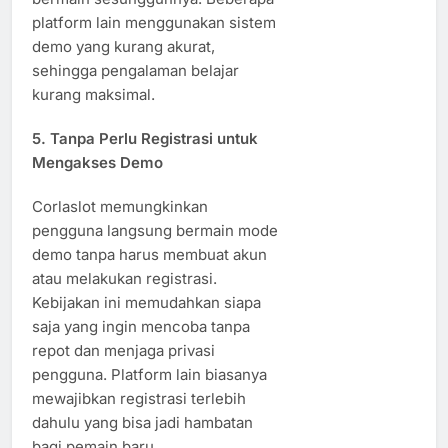
platform lain menggunakan sistem
demo yang kurang akurat,
sehingga pengalaman belajar
kurang maksimal.
5. Tanpa Perlu Registrasi untuk
Mengakses Demo
Corlaslot memungkinkan
pengguna langsung bermain mode
demo tanpa harus membuat akun
atau melakukan registrasi.
Kebijakan ini memudahkan siapa
saja yang ingin mencoba tanpa
repot dan menjaga privasi
pengguna. Platform lain biasanya
mewajibkan registrasi terlebih
dahulu yang bisa jadi hambatan
bagi pemain baru.