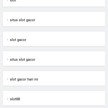
slot
situs slot gacor
slot gacor
situs slot gacor
slot gacor hari ini
slot88