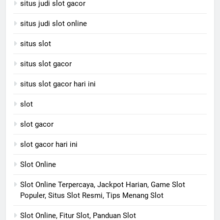
situs judi slot gacor
situs judi slot online
situs slot
situs slot gacor
situs slot gacor hari ini
slot
slot gacor
slot gacor hari ini
Slot Online
Slot Online Terpercaya, Jackpot Harian, Game Slot
Populer, Situs Slot Resmi, Tips Menang Slot
Slot Online, Fitur Slot, Panduan Slot