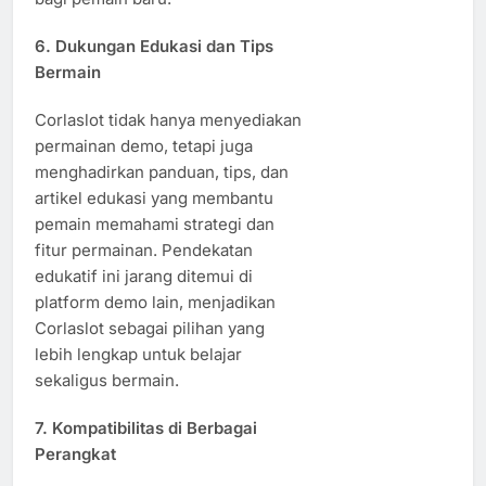
6. Dukungan Edukasi dan Tips
Bermain
Corlaslot tidak hanya menyediakan
permainan demo, tetapi juga
menghadirkan panduan, tips, dan
artikel edukasi yang membantu
pemain memahami strategi dan
fitur permainan. Pendekatan
edukatif ini jarang ditemui di
platform demo lain, menjadikan
Corlaslot sebagai pilihan yang
lebih lengkap untuk belajar
sekaligus bermain.
7. Kompatibilitas di Berbagai
Perangkat