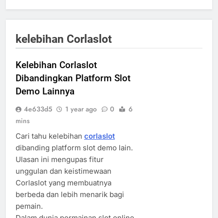
kelebihan Corlaslot
Kelebihan Corlaslot
Dibandingkan Platform Slot
Demo Lainnya
4e633d5
1 year ago
0
6
mins
Cari tahu kelebihan
corlaslot
dibanding platform slot demo lain.
Ulasan ini mengupas fitur
unggulan dan keistimewaan
Corlaslot yang membuatnya
berbeda dan lebih menarik bagi
pemain.
Dalam dunia permainan slot online,