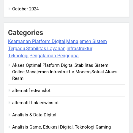
October 2024
Categories
Keamanan Platform Digital,Manajemen Sistem
Terpadu,Stabilitas Layanan,Infrastruktur
Teknologi,Pengalaman Pengguna
Akses Optimal Platform Digital,Stabilitas Sistem
Online,Manajemen Infrastruktur Modern,Solusi Akses
Resmi
alternatif edwinslot
alternatif link edwinslot
Analisis & Data Digital
Analisis Game, Edukasi Digital, Teknologi Gaming