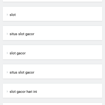
slot
situs slot gacor
slot gacor
situs slot gacor
slot gacor hari ini