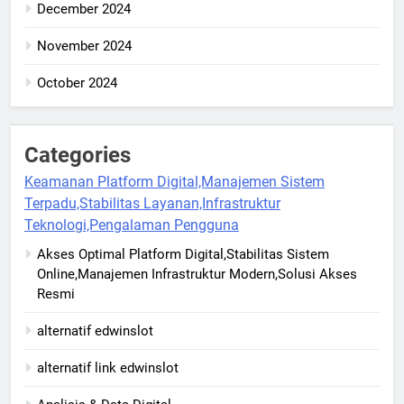
December 2024
November 2024
October 2024
Categories
Keamanan Platform Digital,Manajemen Sistem
Terpadu,Stabilitas Layanan,Infrastruktur
Teknologi,Pengalaman Pengguna
Akses Optimal Platform Digital,Stabilitas Sistem
Online,Manajemen Infrastruktur Modern,Solusi Akses
Resmi
alternatif edwinslot
alternatif link edwinslot