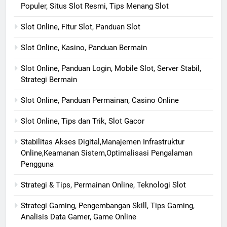
Populer, Situs Slot Resmi, Tips Menang Slot
Slot Online, Fitur Slot, Panduan Slot
Slot Online, Kasino, Panduan Bermain
Slot Online, Panduan Login, Mobile Slot, Server Stabil,
Strategi Bermain
Slot Online, Panduan Permainan, Casino Online
Slot Online, Tips dan Trik, Slot Gacor
Stabilitas Akses Digital,Manajemen Infrastruktur
Online,Keamanan Sistem,Optimalisasi Pengalaman
Pengguna
Strategi & Tips, Permainan Online, Teknologi Slot
Strategi Gaming, Pengembangan Skill, Tips Gaming,
Analisis Data Gamer, Game Online