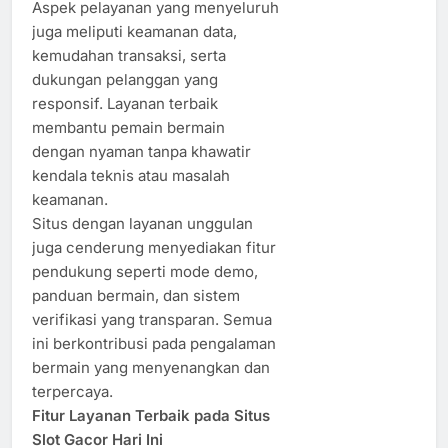
Aspek pelayanan yang menyeluruh
juga meliputi keamanan data,
kemudahan transaksi, serta
dukungan pelanggan yang
responsif. Layanan terbaik
membantu pemain bermain
dengan nyaman tanpa khawatir
kendala teknis atau masalah
keamanan.
Situs dengan layanan unggulan
juga cenderung menyediakan fitur
pendukung seperti mode demo,
panduan bermain, dan sistem
verifikasi yang transparan. Semua
ini berkontribusi pada pengalaman
bermain yang menyenangkan dan
terpercaya.
Fitur Layanan Terbaik pada Situs
Slot Gacor Hari Ini