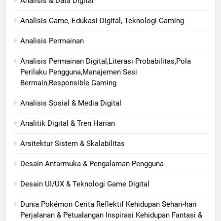
Analisis & Data Digital
Analisis Game, Edukasi Digital, Teknologi Gaming
Analisis Permainan
Analisis Permainan Digital,Literasi Probabilitas,Pola
Perilaku Pengguna,Manajemen Sesi
Bermain,Responsible Gaming
Analisis Sosial & Media Digital
Analitik Digital & Tren Harian
Arsitektur Sistem & Skalabilitas
Desain Antarmuka & Pengalaman Pengguna
Desain UI/UX & Teknologi Game Digital
Dunia Pokémon Cerita Reflektif Kehidupan Sehari-hari
Perjalanan & Petualangan Inspirasi Kehidupan Fantasi &