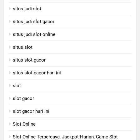
situs judi slot
situs judi slot gacor
situs judi slot online
situs slot
situs slot gacor
situs slot gacor hari ini
slot
slot gacor
slot gacor hari ini
Slot Online
Slot Online Terpercaya, Jackpot Harian, Game Slot