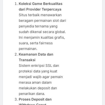
Koleksi Game Berkualitas
dari Provider Terpercaya
Situs terbaik menawarkan
beragam permainan slot dari
penyedia ternama yang
sudah dikenal secara global.
Ini menjamin kualitas grafis,
suara, serta fairness
permainan.
Keamanan Data dan
Transaksi
Sistem enkripsi SSL dan
proteksi data yang kuat
menjadi wajib agar pemain
merasa aman dalam
melakukan deposit dan
penarikan dana.
Proses Deposit dan
Withdraw Cepat