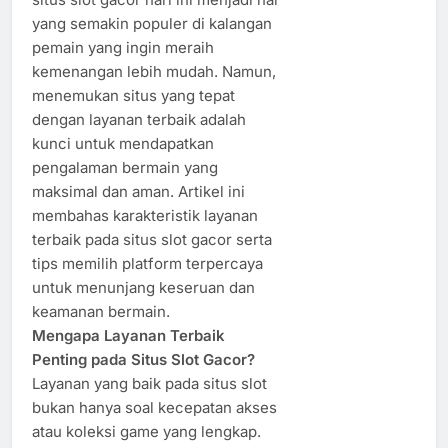
yang semakin populer di kalangan
pemain yang ingin meraih
kemenangan lebih mudah. Namun,
menemukan situs yang tepat
dengan layanan terbaik adalah
kunci untuk mendapatkan
pengalaman bermain yang
maksimal dan aman. Artikel ini
membahas karakteristik layanan
terbaik pada situs slot gacor serta
tips memilih platform terpercaya
untuk menunjang keseruan dan
keamanan bermain.
Mengapa Layanan Terbaik
Penting pada Situs Slot Gacor?
Layanan yang baik pada situs slot
bukan hanya soal kecepatan akses
atau koleksi game yang lengkap.