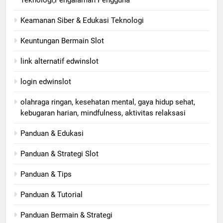
Keamanan Siber & Edukasi Teknologi
Keuntungan Bermain Slot
link alternatif edwinslot
login edwinslot
olahraga ringan, kesehatan mental, gaya hidup sehat,
kebugaran harian, mindfulness, aktivitas relaksasi
Panduan & Edukasi
Panduan & Strategi Slot
Panduan & Tips
Panduan & Tutorial
Panduan Bermain & Strategi