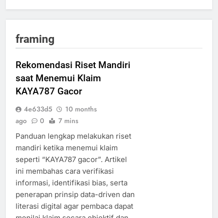
framing
Rekomendasi Riset Mandiri
saat Menemui Klaim
KAYA787 Gacor
4e633d5
10 months
ago
0
7 mins
Panduan lengkap melakukan riset
mandiri ketika menemui klaim
seperti “KAYA787 gacor”. Artikel
ini membahas cara verifikasi
informasi, identifikasi bias, serta
penerapan prinsip data-driven dan
literasi digital agar pembaca dapat
menilai klaim secara objektif dan