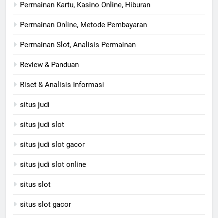
Permainan Kartu, Kasino Online, Hiburan
Permainan Online, Metode Pembayaran
Permainan Slot, Analisis Permainan
Review & Panduan
Riset & Analisis Informasi
situs judi
situs judi slot
situs judi slot gacor
situs judi slot online
situs slot
situs slot gacor