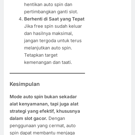
hentikan auto spin dan
pertimbangkan ganti slot.
Berhenti di Saat yang Tepat
Jika free spin sudah keluar
dan hasilnya maksimal,
jangan tergoda untuk terus
melanjutkan auto spin.
Tetapkan target
kemenangan dan taati.
Kesimpulan
Mode auto spin bukan sekadar
alat kenyamanan, tapi juga alat
strategi yang efektif, khususnya
dalam slot gacor.
Dengan
penggunaan yang cermat, auto
spin dapat membantu menjaga