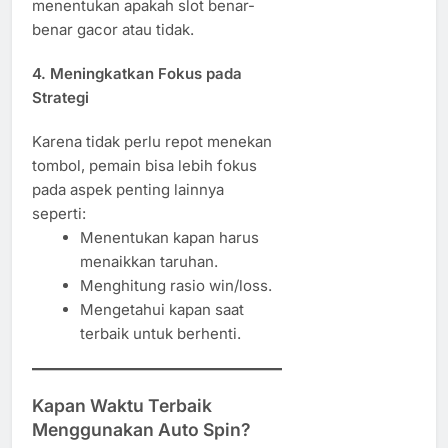
menentukan apakah slot benar-
benar gacor atau tidak.
4.
Meningkatkan Fokus pada
Strategi
Karena tidak perlu repot menekan
tombol, pemain bisa lebih fokus
pada aspek penting lainnya
seperti:
Menentukan kapan harus
menaikkan taruhan.
Menghitung rasio win/loss.
Mengetahui kapan saat
terbaik untuk berhenti.
Kapan Waktu Terbaik
Menggunakan Auto Spin?