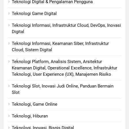
Teknologi Digital & Pengalaman Pengguna
Teknologi Game Digital
Teknologi Informasi, Infrastruktur Cloud, DevOps, Inovasi
Digital
Teknologi Informasi, Keamanan Siber, Infrastruktur
Cloud, Sistem Digital
Teknologi Platform, Analisis Sistem, Arsitektur
Keamanan Digital, Operational Excellence, Infrastruktur
Teknologi, User Experience (UX), Manajemen Risiko
Teknologi Slot, Inovasi Judi Online, Panduan Bermain
Slot
Teknologi, Game Online
Teknologi, Hiburan
Teknologi, Inovasi, Bisnis Digital