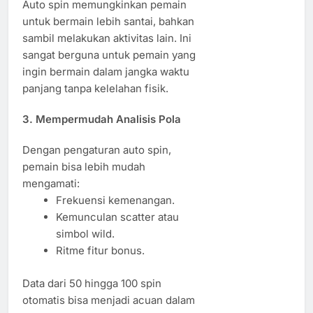
Auto spin memungkinkan pemain
untuk bermain lebih santai, bahkan
sambil melakukan aktivitas lain. Ini
sangat berguna untuk pemain yang
ingin bermain dalam jangka waktu
panjang tanpa kelelahan fisik.
3.
Mempermudah Analisis Pola
Dengan pengaturan auto spin,
pemain bisa lebih mudah
mengamati:
Frekuensi kemenangan.
Kemunculan scatter atau
simbol wild.
Ritme fitur bonus.
Data dari 50 hingga 100 spin
otomatis bisa menjadi acuan dalam