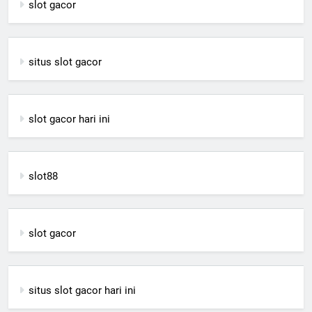
slot gacor
situs slot gacor
slot gacor hari ini
slot88
slot gacor
situs slot gacor hari ini