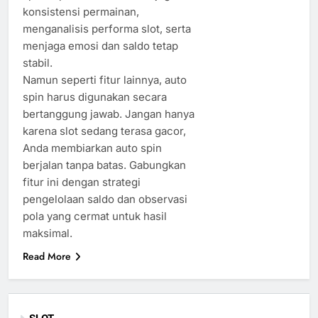
konsistensi permainan,
menganalisis performa slot, serta
menjaga emosi dan saldo tetap
stabil.
Namun seperti fitur lainnya, auto
spin harus digunakan secara
bertanggung jawab. Jangan hanya
karena slot sedang terasa gacor,
Anda membiarkan auto spin
berjalan tanpa batas. Gabungkan
fitur ini dengan strategi
pengelolaan saldo dan observasi
pola yang cermat untuk hasil
maksimal.
Read More