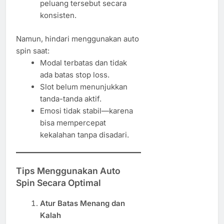
peluang tersebut secara
konsisten.
Namun, hindari menggunakan auto
spin saat:
Modal terbatas dan tidak
ada batas stop loss.
Slot belum menunjukkan
tanda-tanda aktif.
Emosi tidak stabil—karena
bisa mempercepat
kekalahan tanpa disadari.
Tips Menggunakan Auto
Spin Secara Optimal
Atur Batas Menang dan
Kalah