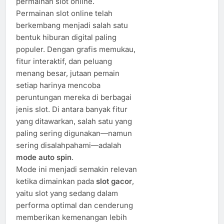
permainan slot online.
Permainan slot online telah
berkembang menjadi salah satu
bentuk hiburan digital paling
populer. Dengan grafis memukau,
fitur interaktif, dan peluang
menang besar, jutaan pemain
setiap harinya mencoba
peruntungan mereka di berbagai
jenis slot. Di antara banyak fitur
yang ditawarkan, salah satu yang
paling sering digunakan—namun
sering disalahpahami—adalah
mode auto spin
.
Mode ini menjadi semakin relevan
ketika dimainkan pada
slot gacor
,
yaitu slot yang sedang dalam
performa optimal dan cenderung
memberikan kemenangan lebih