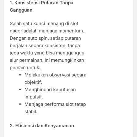
1.
Konsistensi Putaran Tanpa
Gangguan
Salah satu kunci menang di slot
gacor adalah menjaga momentum.
Dengan auto spin, setiap putaran
berjalan secara konsisten, tanpa
jeda waktu yang bisa mengganggu
alur permainan. Ini memungkinkan
pemain untuk:
Melakukan observasi secara
objektif.
Menghindari keputusan
impulsif.
Menjaga performa slot tetap
stabil.
2.
Efisiensi dan Kenyamanan