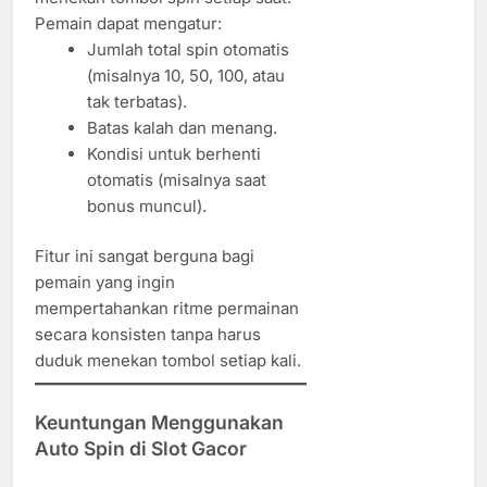
Pemain dapat mengatur:
Jumlah total spin otomatis
(misalnya 10, 50, 100, atau
tak terbatas).
Batas kalah dan menang.
Kondisi untuk berhenti
otomatis (misalnya saat
bonus muncul).
Fitur ini sangat berguna bagi
pemain yang ingin
mempertahankan ritme permainan
secara konsisten tanpa harus
duduk menekan tombol setiap kali.
Keuntungan Menggunakan
Auto Spin di Slot Gacor