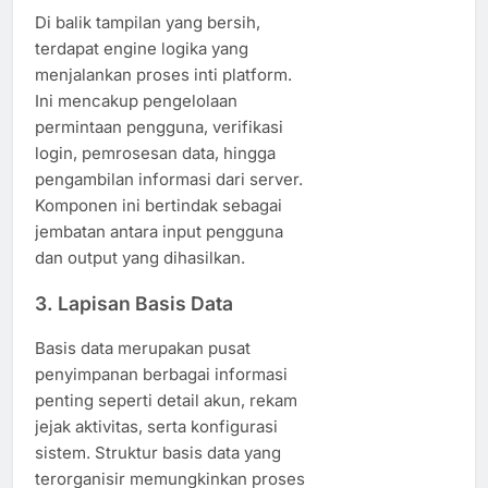
Di balik tampilan yang bersih,
terdapat engine logika yang
menjalankan proses inti platform.
Ini mencakup pengelolaan
permintaan pengguna, verifikasi
login, pemrosesan data, hingga
pengambilan informasi dari server.
Komponen ini bertindak sebagai
jembatan antara input pengguna
dan output yang dihasilkan.
3. Lapisan Basis Data
Basis data merupakan pusat
penyimpanan berbagai informasi
penting seperti detail akun, rekam
jejak aktivitas, serta konfigurasi
sistem. Struktur basis data yang
terorganisir memungkinkan proses