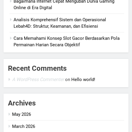
Bagaimana Internet Cepat Mengubah Dunia Gaming
Online di Era Digital
Analisis Komprehensif Sistem dan Operasional
Lebah4D: Struktur, Keamanan, dan Efisiensi
Cara Memahami Konsep Slot Gacor Berdasarkan Pola
Permainan Harian Secara Objektif
Recent Comments
A WordPress Commenter
on
Hello world!
Archives
May 2026
March 2026