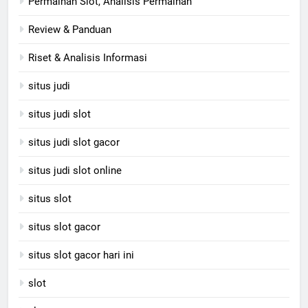
Permainan Slot, Analisis Permainan
Review & Panduan
Riset & Analisis Informasi
situs judi
situs judi slot
situs judi slot gacor
situs judi slot online
situs slot
situs slot gacor
situs slot gacor hari ini
slot