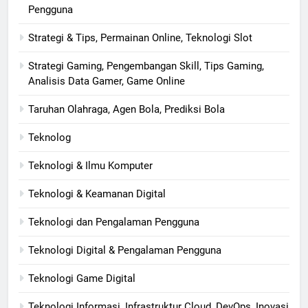
Pengguna
Strategi & Tips, Permainan Online, Teknologi Slot
Strategi Gaming, Pengembangan Skill, Tips Gaming,
Analisis Data Gamer, Game Online
Taruhan Olahraga, Agen Bola, Prediksi Bola
Teknolog
Teknologi & Ilmu Komputer
Teknologi & Keamanan Digital
Teknologi dan Pengalaman Pengguna
Teknologi Digital & Pengalaman Pengguna
Teknologi Game Digital
Teknologi Informasi, Infrastruktur Cloud, DevOps, Inovasi