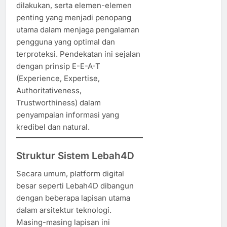
dilakukan, serta elemen-elemen
penting yang menjadi penopang
utama dalam menjaga pengalaman
pengguna yang optimal dan
terproteksi. Pendekatan ini sejalan
dengan prinsip E-E-A-T
(Experience, Expertise,
Authoritativeness,
Trustworthiness) dalam
penyampaian informasi yang
kredibel dan natural.
Struktur Sistem Lebah4D
Secara umum, platform digital
besar seperti Lebah4D dibangun
dengan beberapa lapisan utama
dalam arsitektur teknologi.
Masing-masing lapisan ini