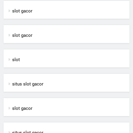
slot gacor
slot gacor
slot
situs slot gacor
slot gacor
situs slot gacor