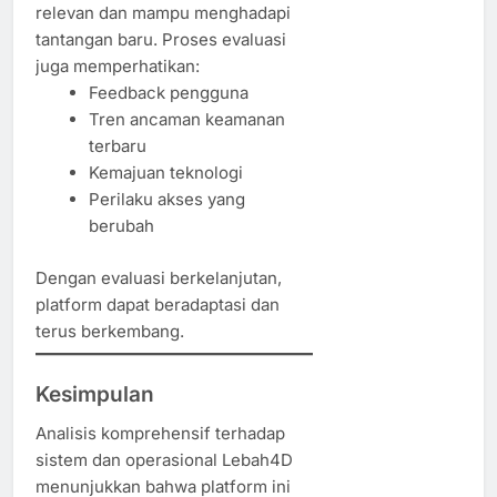
relevan dan mampu menghadapi
tantangan baru. Proses evaluasi
juga memperhatikan:
Feedback pengguna
Tren ancaman keamanan
terbaru
Kemajuan teknologi
Perilaku akses yang
berubah
Dengan evaluasi berkelanjutan,
platform dapat beradaptasi dan
terus berkembang.
Kesimpulan
Analisis komprehensif terhadap
sistem dan operasional Lebah4D
menunjukkan bahwa platform ini