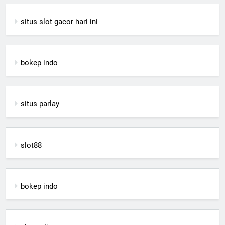
situs slot gacor hari ini
bokep indo
situs parlay
slot88
bokep indo