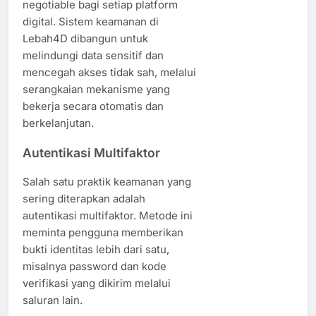
negotiable bagi setiap platform
digital. Sistem keamanan di
Lebah4D dibangun untuk
melindungi data sensitif dan
mencegah akses tidak sah, melalui
serangkaian mekanisme yang
bekerja secara otomatis dan
berkelanjutan.
Autentikasi Multifaktor
Salah satu praktik keamanan yang
sering diterapkan adalah
autentikasi multifaktor. Metode ini
meminta pengguna memberikan
bukti identitas lebih dari satu,
misalnya password dan kode
verifikasi yang dikirim melalui
saluran lain.