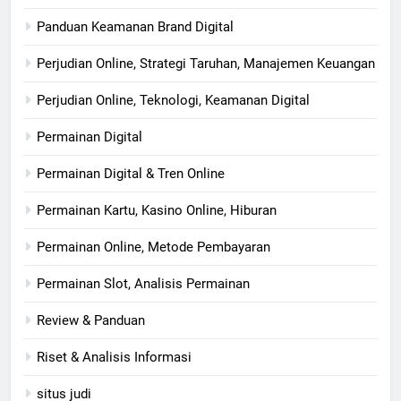
Panduan Keamanan Brand Digital
Perjudian Online, Strategi Taruhan, Manajemen Keuangan
Perjudian Online, Teknologi, Keamanan Digital
Permainan Digital
Permainan Digital & Tren Online
Permainan Kartu, Kasino Online, Hiburan
Permainan Online, Metode Pembayaran
Permainan Slot, Analisis Permainan
Review & Panduan
Riset & Analisis Informasi
situs judi