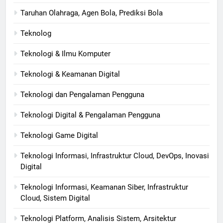
Taruhan Olahraga, Agen Bola, Prediksi Bola
Teknolog
Teknologi & Ilmu Komputer
Teknologi & Keamanan Digital
Teknologi dan Pengalaman Pengguna
Teknologi Digital & Pengalaman Pengguna
Teknologi Game Digital
Teknologi Informasi, Infrastruktur Cloud, DevOps, Inovasi
Digital
Teknologi Informasi, Keamanan Siber, Infrastruktur
Cloud, Sistem Digital
Teknologi Platform, Analisis Sistem, Arsitektur