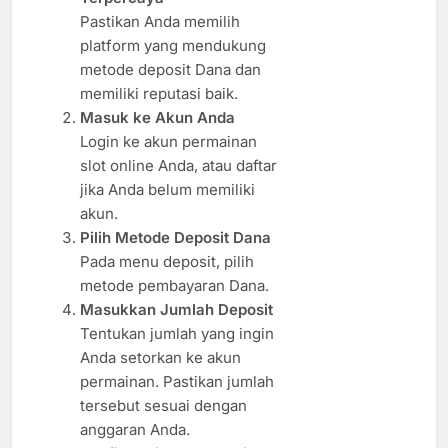
Pastikan Anda memilih
platform yang mendukung
metode deposit Dana dan
memiliki reputasi baik.
Masuk ke Akun Anda
Login ke akun permainan
slot online Anda, atau daftar
jika Anda belum memiliki
akun.
Pilih Metode Deposit Dana
Pada menu deposit, pilih
metode pembayaran Dana.
Masukkan Jumlah Deposit
Tentukan jumlah yang ingin
Anda setorkan ke akun
permainan. Pastikan jumlah
tersebut sesuai dengan
anggaran Anda.