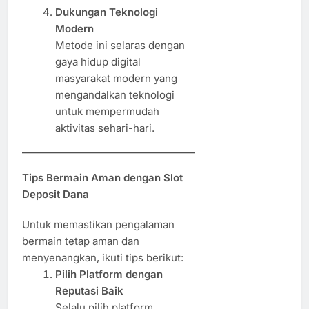
Dukungan Teknologi
Modern
Metode ini selaras dengan
gaya hidup digital
masyarakat modern yang
mengandalkan teknologi
untuk mempermudah
aktivitas sehari-hari.
Tips Bermain Aman dengan Slot
Deposit Dana
Untuk memastikan pengalaman
bermain tetap aman dan
menyenangkan, ikuti tips berikut:
Pilih Platform dengan
Reputasi Baik
Selalu pilih platform