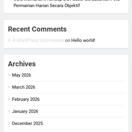
Permainan Harian Secara Objektif
Recent Comments
A WordPress Commenter
on
Hello world!
Archives
May 2026
March 2026
February 2026
January 2026
December 2025