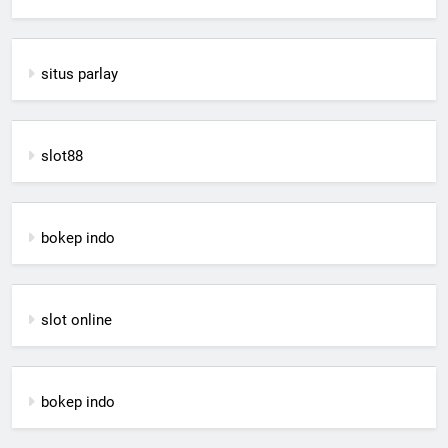
situs parlay
slot88
bokep indo
slot online
bokep indo