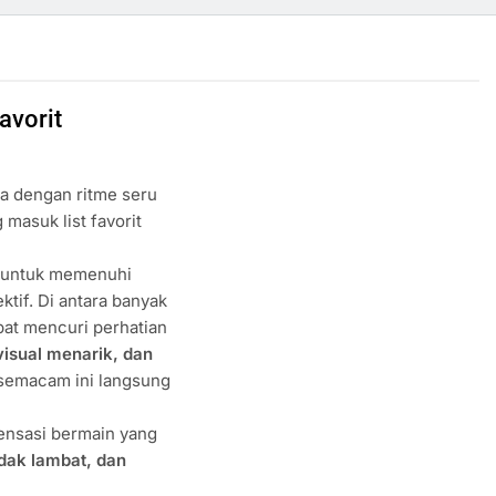
avorit
a dengan ritme seru
 masuk list favorit
ik untuk memenuhi
tif. Di antara banyak
at mencuri perhatian
visual menarik, dan
 semacam ini langsung
sensasi bermain yang
dak lambat, dan