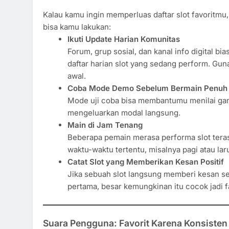
Kalau kamu ingin memperluas daftar slot favoritmu, 
bisa kamu lakukan:
Ikuti Update Harian Komunitas
Forum, grup sosial, dan kanal info digital b
daftar harian slot yang sedang perform. Gunak
awal.
Coba Mode Demo Sebelum Bermain Penuh
Mode uji coba bisa membantumu menilai ga
mengeluarkan modal langsung.
Main di Jam Tenang
Beberapa pemain merasa performa slot terasa
waktu-waktu tertentu, misalnya pagi atau lar
Catat Slot yang Memberikan Kesan Positif
Jika sebuah slot langsung memberi kesan se
pertama, besar kemungkinan itu cocok jadi f
Suara Pengguna: Favorit Karena Konsisten