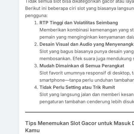
Tidak semua slot bisa dikategorikan gacor atau layak
Berikut ini beberapa ciri slot yang biasanya langsun
pengguna:
RTP Tinggi dan Volatilitas Seimbang
Memberikan kombinasi kemenangan yang sta
pemain yang menginginkan kenyamanan dala
Desain Visual dan Audio yang Menyenang
Slot yang bagus biasanya punya desain yang
membosankan. Efek suara juga mendukung 
Mudah Dimainkan di Semua Perangkat
Slot favorit umumnya responsif di desktop, t
smartphone—tanpa perlu unduhan tambahan
Tidak Perlu Setting atau Trik Rumit
Slot yang langsung jalan dan memberi kesan 
pengaturan tambahan cenderung lebih disuk
Tips Menemukan Slot Gacor untuk Masuk Da
Kamu