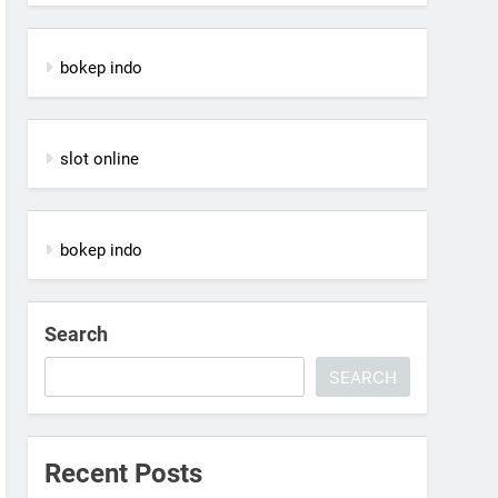
bokep indo
slot online
bokep indo
Search
SEARCH
Recent Posts