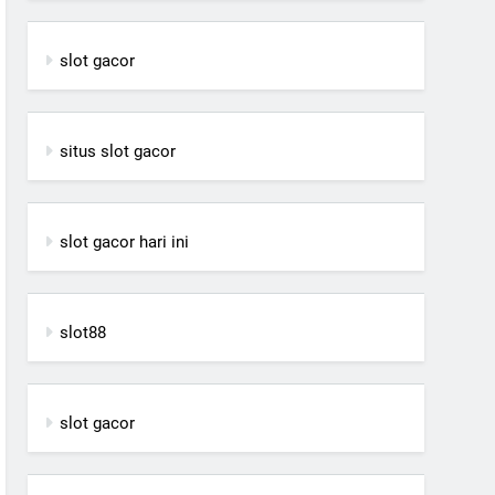
slot gacor
situs slot gacor
slot gacor hari ini
slot88
slot gacor