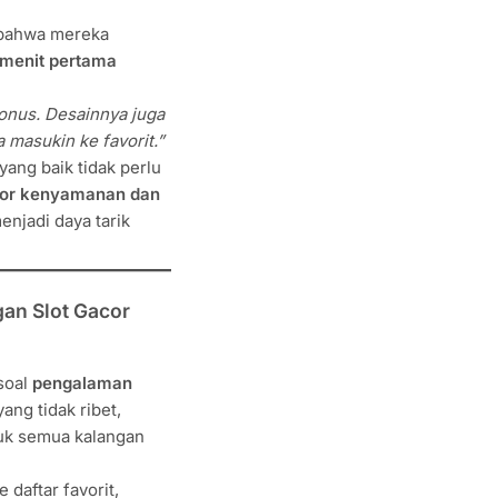
 bahwa mereka
 menit pertama
bonus. Desainnya juga
 masukin ke favorit.”
ang baik tidak perlu
tor kenyamanan dan
enjadi daya tarik
gan Slot Gacor
 soal
pengalaman
ng tidak ribet,
uk semua kalangan
daftar favorit,