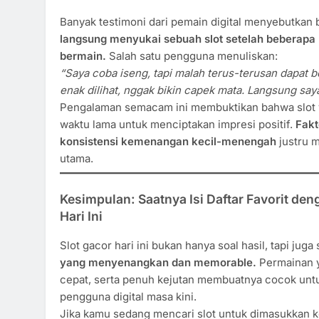
Banyak testimoni dari pemain digital menyebutkan
langsung menyukai sebuah slot setelah beberapa
bermain.
Salah satu pengguna menuliskan:
“Saya coba iseng, tapi malah terus-terusan dapat 
enak dilihat, nggak bikin capek mata. Langsung saya
Pengalaman semacam ini membuktikan bahwa slot y
waktu lama untuk menciptakan impresi positif.
Fak
konsistensi kemenangan kecil-menengah
justru m
utama.
Kesimpulan: Saatnya Isi Daftar Favorit den
Hari Ini
Slot gacor hari ini bukan hanya soal hasil, tapi juga
yang menyenangkan dan memorable.
Permainan ya
cepat, serta penuh kejutan membuatnya cocok unt
pengguna digital masa kini.
Jika kamu sedang mencari slot untuk dimasukkan ke 