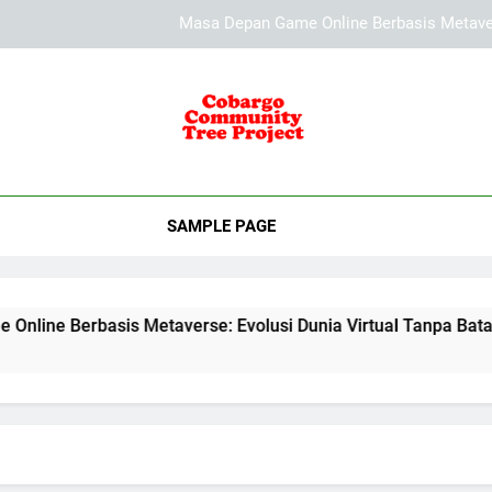
Masa Depan Game Online Berbasis Metavers
Bagaimana Internet Cepat Mengub
Analisis Komprehensif Sistem dan Operasional Lebah
argo Community Tree 
Tips Memilih LAE138 Lin
berlanjutan Lingkungan Melalui Cobargo Community Tree Proje
Masa Depan Game Online Berbasis Metavers
SAMPLE PAGE
Bagaimana Internet Cepat Mengub
Analisis Komprehensif Sistem dan Operasional Lebah
sis Metaverse: Evolusi Dunia Virtual Tanpa Batas
Bag
5 Mo