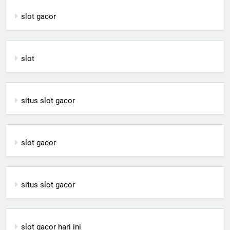
slot gacor
slot
situs slot gacor
slot gacor
situs slot gacor
slot gacor hari ini