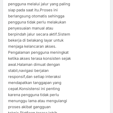
pengguna melalui jalur yang paling
siap pada saat itu.Proses ini
berlangsung otomatis sehingga
pengguna tidak perlu melakukan
penyesuaian manual atau
berpindah jalur secara aktif.Sistem
bekerja di belakang layar untuk
menjaga kelancaran akses.
Pengalaman pengguna meningkat
ketika akses terasa konsisten sejak
awal.Halaman dimuat dengan
stabil,navigasi berjalan
responsif,dan setiap interaksi
mendapatkan tanggapan yang
cepat.Konsistensi ini penting
karena pengguna tidak perlu
menunggu lama atau mengulangi
proses akibat gangguan
teknis.Platform terasa lebih