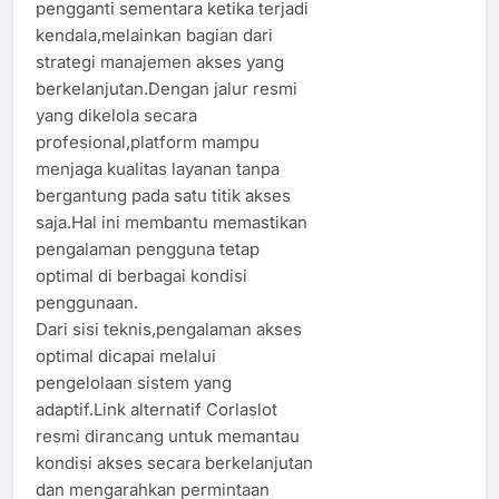
pengganti sementara ketika terjadi
kendala,melainkan bagian dari
strategi manajemen akses yang
berkelanjutan.Dengan jalur resmi
yang dikelola secara
profesional,platform mampu
menjaga kualitas layanan tanpa
bergantung pada satu titik akses
saja.Hal ini membantu memastikan
pengalaman pengguna tetap
optimal di berbagai kondisi
penggunaan.
Dari sisi teknis,pengalaman akses
optimal dicapai melalui
pengelolaan sistem yang
adaptif.Link alternatif Corlaslot
resmi dirancang untuk memantau
kondisi akses secara berkelanjutan
dan mengarahkan permintaan