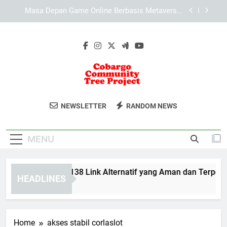
Skip
Bagaimana Internet Cepat Mengubah Dunia
to
Gaming Online di Era Digital
content
Analisis Komprehensif Sistem dan Operasional
Lebah4D: Struktur, Keamanan, dan Efisiensi
Tips Memilih LAE138 Link Alternatif yang Aman
dan Terpercaya
Masa Depan Game Online Berbasis Metaverse:
Evolusi Dunia Virtual Tanpa Batas
Cobargo
Dukung Keberlanjutan Lingkungan
Bagaimana Internet Cepat Mengubah Dunia
NEWSLETTER
RANDOM NEWS
Gaming Online di Era Digital
Community
Melalui Cobargo Community Tree
Analisis Komprehensif Sistem dan Operasional
Project.
Lebah4D: Struktur, Keamanan, dan Efisiensi
Tree Project
MENU
ps Memilih LAE138 Link Alternatif yang Aman dan Terpercaya
HEADLINES
Months Ago
Home
akses stabil corlaslot