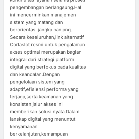
pengembangan berlangsung.Hal
ini mencerminkan manajemen
sistem yang matang dan
berorientasi jangka panjang.
Secara keseluruhan,link alternatif
Corlaslot resmi untuk pengalaman
akses optimal merupakan bagian
integral dari strategi platform
digital yang berfokus pada kualitas
dan keandalan.Dengan
pengelolaan sistem yang
adaptif,efisiensi performa yang
terjaga,serta keamanan yang
konsisten,jalur akses ini
memberikan solusi nyata.Dalam
lanskap digital yang menuntut
kenyamanan
berkelanjutan,kemampuan