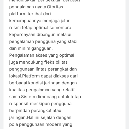
pengalaman nyata.Otoritas
platform terlihat dari
kemampuannya menjaga jalur
resmi tetap optimal,sementara
kepercayaan dibangun melalui
pengalaman pengguna yang stabil
dan minim gangguan.
Pengalaman akses yang optimal
juga mendukung fleksibilitas
penggunaan lintas perangkat dan
lokasi.Platform dapat diakses dari
berbagai kondisi jaringan dengan
kualitas pengalaman yang relatif
sama.Sistem dirancang untuk tetap
responsif meskipun pengguna
berpindah perangkat atau
jaringan.Hal ini sejalan dengan
pola penggunaan modern yang