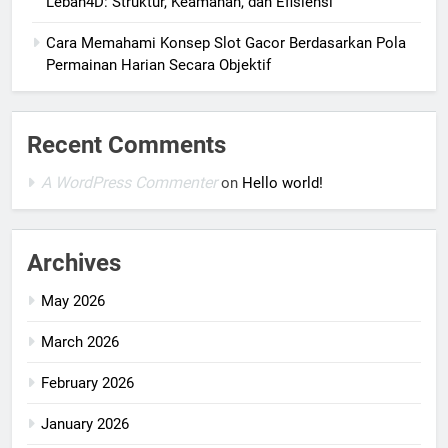
Lebah4D: Struktur, Keamanan, dan Efisiensi
Cara Memahami Konsep Slot Gacor Berdasarkan Pola
Permainan Harian Secara Objektif
Recent Comments
A WordPress Commenter
on
Hello world!
Archives
May 2026
March 2026
February 2026
January 2026