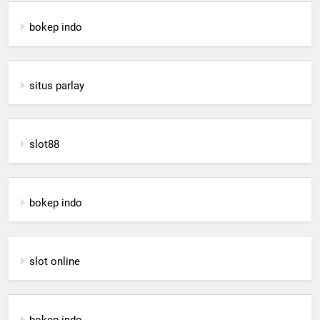
bokep indo
situs parlay
slot88
bokep indo
slot online
bokep indo