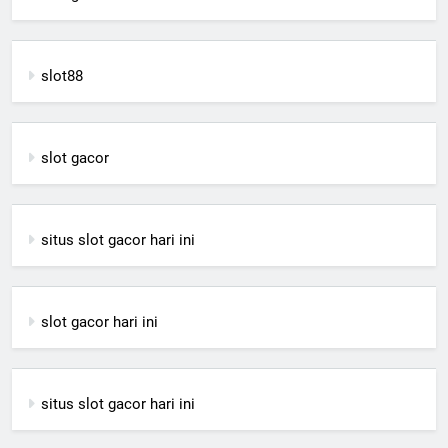
slot88
slot gacor
situs slot gacor hari ini
slot gacor hari ini
situs slot gacor hari ini