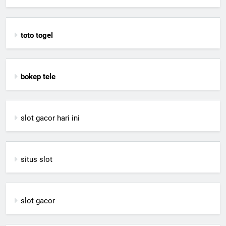
toto togel
bokep tele
slot gacor hari ini
situs slot
slot gacor