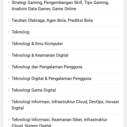
Strategi Gaming, Pengembangan Skill, Tips Gaming,
Analisis Data Gamer, Game Online
Taruhan Olahraga, Agen Bola, Prediksi Bola
Teknolog
Teknologi & Ilmu Komputer
Teknologi & Keamanan Digital
Teknologi dan Pengalaman Pengguna
Teknologi Digital & Pengalaman Pengguna
Teknologi Game Digital
Teknologi Informasi, Infrastruktur Cloud, DevOps, Inovasi
Digital
Teknologi Informasi, Keamanan Siber, Infrastruktur
Cloud, Sistem Digital