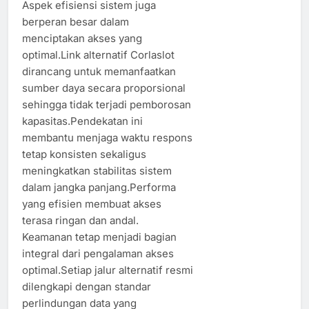
Aspek efisiensi sistem juga
berperan besar dalam
menciptakan akses yang
optimal.Link alternatif Corlaslot
dirancang untuk memanfaatkan
sumber daya secara proporsional
sehingga tidak terjadi pemborosan
kapasitas.Pendekatan ini
membantu menjaga waktu respons
tetap konsisten sekaligus
meningkatkan stabilitas sistem
dalam jangka panjang.Performa
yang efisien membuat akses
terasa ringan dan andal.
Keamanan tetap menjadi bagian
integral dari pengalaman akses
optimal.Setiap jalur alternatif resmi
dilengkapi dengan standar
perlindungan data yang