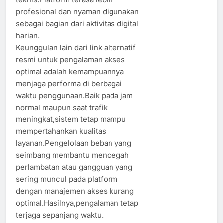
profesional dan nyaman digunakan
sebagai bagian dari aktivitas digital
harian.
Keunggulan lain dari link alternatif
resmi untuk pengalaman akses
optimal adalah kemampuannya
menjaga performa di berbagai
waktu penggunaan.Baik pada jam
normal maupun saat trafik
meningkat,sistem tetap mampu
mempertahankan kualitas
layanan.Pengelolaan beban yang
seimbang membantu mencegah
perlambatan atau gangguan yang
sering muncul pada platform
dengan manajemen akses kurang
optimal.Hasilnya,pengalaman tetap
terjaga sepanjang waktu.