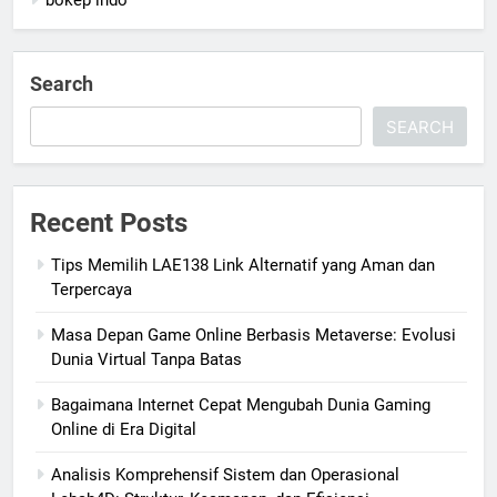
Search
SEARCH
Recent Posts
Tips Memilih LAE138 Link Alternatif yang Aman dan
Terpercaya
Masa Depan Game Online Berbasis Metaverse: Evolusi
Dunia Virtual Tanpa Batas
Bagaimana Internet Cepat Mengubah Dunia Gaming
Online di Era Digital
Analisis Komprehensif Sistem dan Operasional