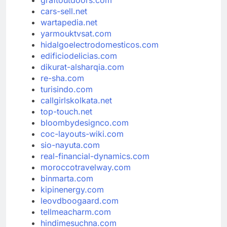
cars-sell.net
wartapedia.net
yarmouktvsat.com
hidalgoelectrodomesticos.com
edificiodelicias.com
dikurat-alsharqia.com
re-sha.com
turisindo.com
callgirlskolkata.net
top-touch.net
bloombydesignco.com
coc-layouts-wiki.com
sio-nayuta.com
real-financial-dynamics.com
moroccotravelway.com
binmarta.com
kipinenergy.com
leovdboogaard.com
tellmeacharm.com
hindimesuchna.com