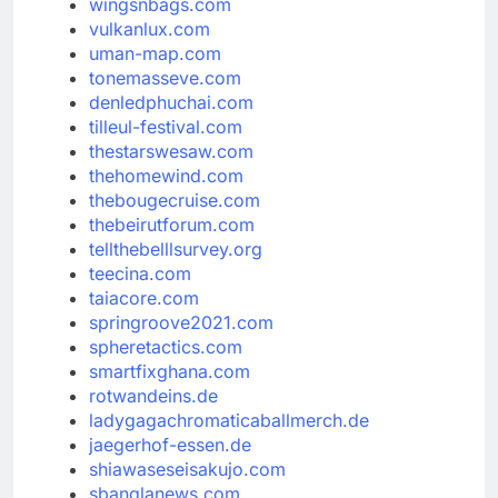
wingsnbags.com
vulkanlux.com
uman-map.com
tonemasseve.com
denledphuchai.com
tilleul-festival.com
thestarswesaw.com
thehomewind.com
thebougecruise.com
thebeirutforum.com
tellthebelllsurvey.org
teecina.com
taiacore.com
springroove2021.com
spheretactics.com
smartfixghana.com
rotwandeins.de
ladygagachromaticaballmerch.de
jaegerhof-essen.de
shiawaseseisakujo.com
sbanglanews.com