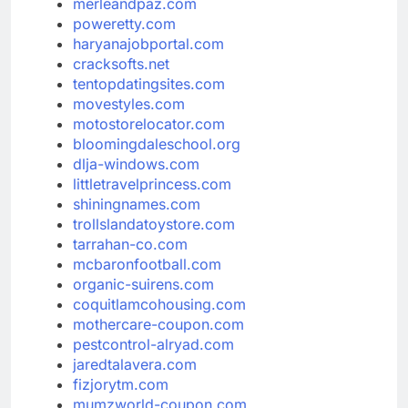
merleandpaz.com
poweretty.com
haryanajobportal.com
cracksofts.net
tentopdatingsites.com
movestyles.com
motostorelocator.com
bloomingdaleschool.org
dlja-windows.com
littletravelprincess.com
shiningnames.com
trollslandatoystore.com
tarrahan-co.com
mcbaronfootball.com
organic-suirens.com
coquitlamcohousing.com
mothercare-coupon.com
pestcontrol-alryad.com
jaredtalavera.com
fizjorytm.com
mumzworld-coupon.com