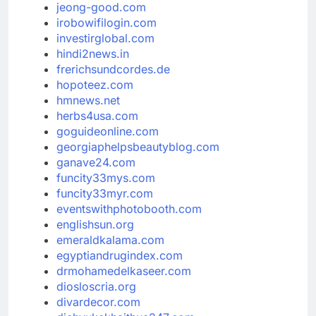
jeong-good.com
irobowifilogin.com
investirglobal.com
hindi2news.in
frerichsundcordes.de
hopoteez.com
hmnews.net
herbs4usa.com
goguideonline.com
georgiaphelpsbeautyblog.com
ganave24.com
funcity33mys.com
funcity33myr.com
eventswithphotobooth.com
englishsun.org
emeraldkalama.com
egyptiandrugindex.com
drmohamedelkaseer.com
diosloscria.org
divardecor.com