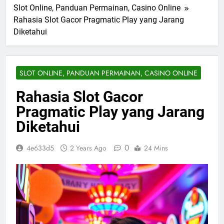
Slot Online, Panduan Permainan, Casino Online
Rahasia Slot Gacor Pragmatic Play yang Jarang
Diketahui
SLOT ONLINE, PANDUAN PERMAINAN, CASINO ONLINE
Rahasia Slot Gacor
Pragmatic Play yang Jarang
Diketahui
0
4e633d5
2 Years Ago
24 Mins