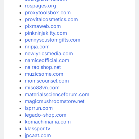
rospages.org
proxytoolsbox.com
provitalcosmetics.com
pixmaweb.com
pinkninjakitty.com
pennyscustomgifts.com
nripja.com
newlyricsmedia.com
namiceofficial.com
nairaolshop.net
muzicsome.com
momscounsel.com
miso88vn.com
materialsscienceforum.com
magicmushroomstore.net
lsprrun.com
legado-shop.com
komachimama.com
klasspor.tv
jpcaat.com