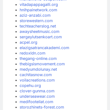
vitadapappagalli.org
hnihpainetwork.com
aziz-anzabi.com
storewestern.com
techteacherslog.net
awaysheetmusic.com
sergeylutsenkoart.com
acpel.org
elazigsatrancakademi.com
redoxldn.com
thegang-online.com
thebigsismovement.com
medyumdolunay.net
cachitasnow.com
voilacreations.com
copehu.org
clover-gunma.com
underseawear.com
medifooteilat.com
storozhinets-forest.com