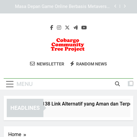
Skip
Bagaimana Internet Cepat Mengubah Dunia
to
Gaming Online di Era Digital
content
Analisis Komprehensif Sistem dan Operasional
Lebah4D: Struktur, Keamanan, dan Efisiensi
Tips Memilih LAE138 Link Alternatif yang Aman
dan Terpercaya
Masa Depan Game Online Berbasis Metaverse:
Evolusi Dunia Virtual Tanpa Batas
Cobargo
Dukung Keberlanjutan Lingkungan
Bagaimana Internet Cepat Mengubah Dunia
NEWSLETTER
RANDOM NEWS
Gaming Online di Era Digital
Community
Melalui Cobargo Community Tree
Analisis Komprehensif Sistem dan Operasional
Project.
Lebah4D: Struktur, Keamanan, dan Efisiensi
Tree Project
MENU
ps Memilih LAE138 Link Alternatif yang Aman dan Terpercaya
HEADLINES
onths Ago
Home