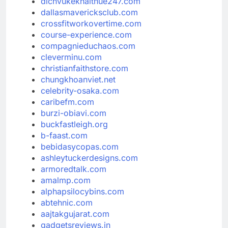
dichvukekhaithue247.com
dallasmavericksclub.com
crossfitworkovertime.com
course-experience.com
compagnieduchaos.com
cleverminu.com
christianfaithstore.com
chungkhoanviet.net
celebrity-osaka.com
caribefm.com
burzi-obiavi.com
buckfastleigh.org
b-faast.com
bebidasycopas.com
ashleytuckerdesigns.com
armoredtalk.com
amalmp.com
alphapsilocybins.com
abtehnic.com
aajtakgujarat.com
gadgetsreviews.in