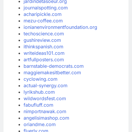
jardindetasoeur.org
journalspotting.com
acharipickle.com
mezu-coffee.com
ionianenvironmentfoundation.org
techoscience.com
gushireview.com
ithinkspanish.com
writeideas101.com
artfullposters.com
barnstable-democrats.com
maggiemakesitbetter.com
cyclowing.com
actual-synergy.com
lyrikshub.com
wildwordsfest.com
fabufluff.com
nimportnawak.com
angelisimashop.com
oriandme.com
fluerly.com