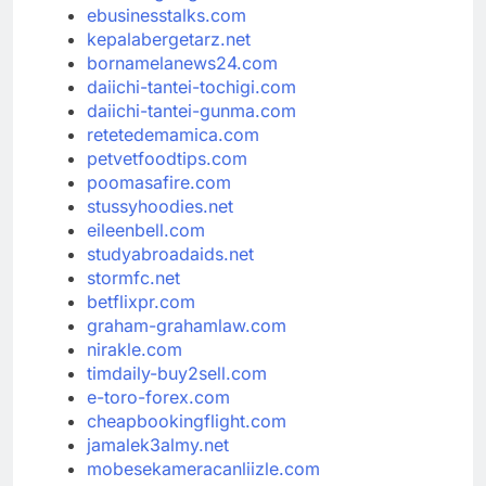
ebusinesstalks.com
kepalabergetarz.net
bornamelanews24.com
daiichi-tantei-tochigi.com
daiichi-tantei-gunma.com
retetedemamica.com
petvetfoodtips.com
poomasafire.com
stussyhoodies.net
eileenbell.com
studyabroadaids.net
stormfc.net
betflixpr.com
graham-grahamlaw.com
nirakle.com
timdaily-buy2sell.com
e-toro-forex.com
cheapbookingflight.com
jamalek3almy.net
mobesekameracanliizle.com