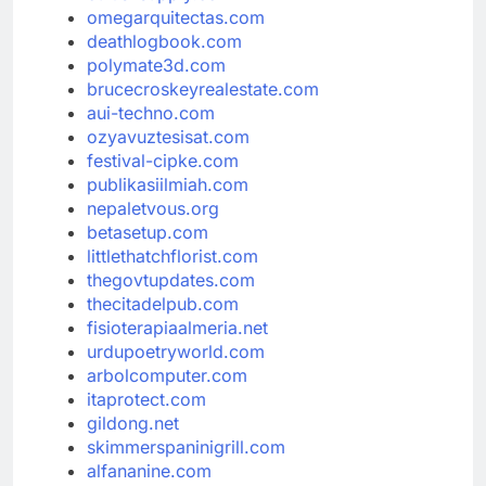
omegarquitectas.com
deathlogbook.com
polymate3d.com
brucecroskeyrealestate.com
aui-techno.com
ozyavuztesisat.com
festival-cipke.com
publikasiilmiah.com
nepaletvous.org
betasetup.com
littlethatchflorist.com
thegovtupdates.com
thecitadelpub.com
fisioterapiaalmeria.net
urdupoetryworld.com
arbolcomputer.com
itaprotect.com
gildong.net
skimmerspaninigrill.com
alfananine.com