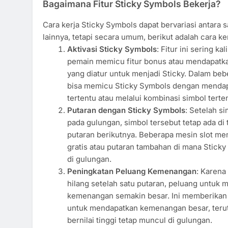
Bagaimana Fitur Sticky Symbols Bekerja?
Cara kerja Sticky Symbols dapat bervariasi antara 
lainnya, tetapi secara umum, berikut adalah cara ke
Aktivasi Sticky Symbols
: Fitur ini sering kal
pemain memicu fitur bonus atau mendapatk
yang diatur untuk menjadi Sticky. Dalam beb
bisa memicu Sticky Symbols dengan mendap
tertentu atau melalui kombinasi simbol terte
Putaran dengan Sticky Symbols
: Setelah s
pada gulungan, simbol tersebut tetap ada di
putaran berikutnya. Beberapa mesin slot me
gratis atau putaran tambahan di mana Sticky
di gulungan.
Peningkatan Peluang Kemenangan
: Karena
hilang setelah satu putaran, peluang untuk
kemenangan semakin besar. Ini memberika
untuk mendapatkan kemenangan besar, terut
bernilai tinggi tetap muncul di gulungan.