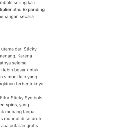
ymbols sering kali
iplier
atau
Expanding
emenangan secara
utama dari Sticky
 menang. Karena
patnya selama
 lebih besar untuk
 simbol lain yang
ngkinan terbentuknya
Fitur Sticky Symbols
ee spins
, yang
uk menang tanpa
ls muncul di seluruh
pa putaran gratis