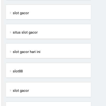
slot gacor
situs slot gacor
slot gacor hari ini
slot88
slot gacor