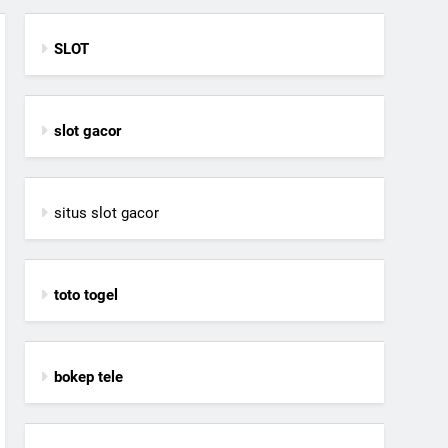
SLOT
slot gacor
situs slot gacor
toto togel
bokep tele