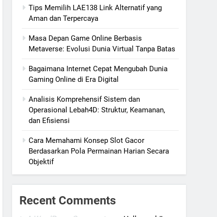
Tips Memilih LAE138 Link Alternatif yang
Aman dan Terpercaya
Masa Depan Game Online Berbasis
Metaverse: Evolusi Dunia Virtual Tanpa Batas
Bagaimana Internet Cepat Mengubah Dunia
Gaming Online di Era Digital
Analisis Komprehensif Sistem dan
Operasional Lebah4D: Struktur, Keamanan,
dan Efisiensi
Cara Memahami Konsep Slot Gacor
Berdasarkan Pola Permainan Harian Secara
Objektif
Recent Comments