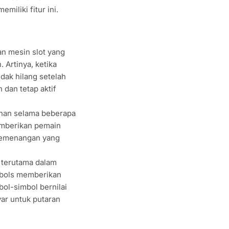
iliki fitur ini.
n mesin slot yang
 Artinya, ketika
idak hilang setelah
dan tetap aktif
ahan selama beberapa
memberikan pemain
kemenangan yang
, terutama dalam
ymbols memberikan
l-simbol bernilai
ar untuk putaran