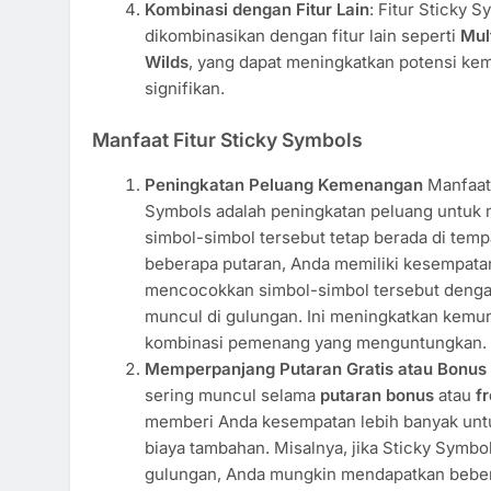
Kombinasi dengan Fitur Lain
: Fitur Sticky S
dikombinasikan dengan fitur lain seperti
Mult
Wilds
, yang dapat meningkatkan potensi k
signifikan.
Manfaat Fitur Sticky Symbols
Peningkatan Peluang Kemenangan
Manfaat 
Symbols adalah peningkatan peluang untuk
simbol-simbol tersebut tetap berada di tem
beberapa putaran, Anda memiliki kesempatan
mencocokkan simbol-simbol tersebut dengan
muncul di gulungan. Ini meningkatkan kemu
kombinasi pemenang yang menguntungkan.
Memperpanjang Putaran Gratis atau Bonus
sering muncul selama
putaran bonus
atau
fr
memberi Anda kesempatan lebih banyak unt
biaya tambahan. Misalnya, jika Sticky Symbo
gulungan, Anda mungkin mendapatkan bebera