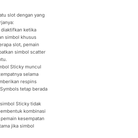
satu slot dengan yang
rjanya:
i diaktifkan ketika
an simbol khusus
erapa slot, pemain
atkan simbol scatter
ntu.
imbol Sticky muncul
 tempatnya selama
mberikan respins
 Symbols tetap berada
 simbol Sticky tidak
 membentuk kombinasi
n pemain kesempatan
ama jika simbol