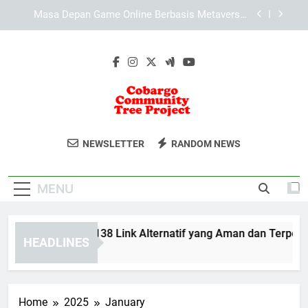
Skip
Bagaimana Internet Cepat Mengubah Dunia
to
Gaming Online di Era Digital
content
Analisis Komprehensif Sistem dan Operasional
Lebah4D: Struktur, Keamanan, dan Efisiensi
Tips Memilih LAE138 Link Alternatif yang Aman
dan Terpercaya
Masa Depan Game Online Berbasis Metaverse:
Evolusi Dunia Virtual Tanpa Batas
Cobargo
Dukung Keberlanjutan Lingkungan
Bagaimana Internet Cepat Mengubah Dunia
NEWSLETTER
RANDOM NEWS
Gaming Online di Era Digital
Community
Melalui Cobargo Community Tree
Analisis Komprehensif Sistem dan Operasional
Project.
Lebah4D: Struktur, Keamanan, dan Efisiensi
Tree Project
MENU
ps Memilih LAE138 Link Alternatif yang Aman dan Terpercaya
HEADLINES
Months Ago
Home
2025
January