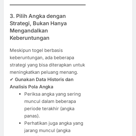
3. Pilih Angka dengan
Strategi, Bukan Hanya
Mengandalkan
Keberuntungan
Meskipun togel berbasis
keberuntungan, ada beberapa
strategi yang bisa diterapkan untuk
meningkatkan peluang menang.
✔
Gunakan Data Historis dan
Analisis Pola Angka
Periksa angka yang sering
muncul dalam beberapa
periode terakhir (angka
panas).
Perhatikan juga angka yang
jarang muncul (angka