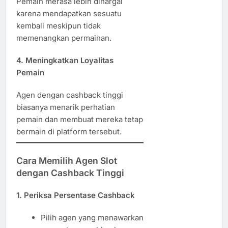
Pemain merasa lebih dihargai
karena mendapatkan sesuatu
kembali meskipun tidak
memenangkan permainan.
4. Meningkatkan Loyalitas
Pemain
Agen dengan cashback tinggi
biasanya menarik perhatian
pemain dan membuat mereka tetap
bermain di platform tersebut.
Cara Memilih Agen Slot
dengan Cashback Tinggi
1. Periksa Persentase Cashback
Pilih agen yang menawarkan