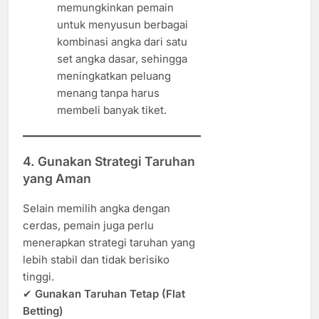
memungkinkan pemain
untuk menyusun berbagai
kombinasi angka dari satu
set angka dasar, sehingga
meningkatkan peluang
menang tanpa harus
membeli banyak tiket.
4. Gunakan Strategi Taruhan
yang Aman
Selain memilih angka dengan
cerdas, pemain juga perlu
menerapkan strategi taruhan yang
lebih stabil dan tidak berisiko
tinggi.
✔
Gunakan Taruhan Tetap (Flat
Betting)