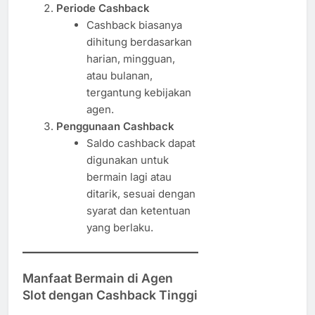
Periode Cashback
Cashback biasanya
dihitung berdasarkan
harian, mingguan,
atau bulanan,
tergantung kebijakan
agen.
Penggunaan Cashback
Saldo cashback dapat
digunakan untuk
bermain lagi atau
ditarik, sesuai dengan
syarat dan ketentuan
yang berlaku.
Manfaat Bermain di Agen
Slot dengan Cashback Tinggi