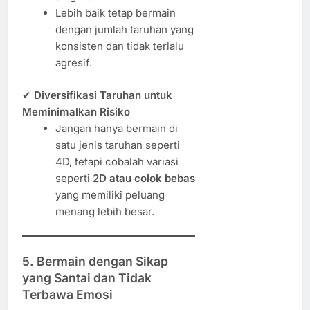
Lebih baik tetap bermain
dengan jumlah taruhan yang
konsisten dan tidak terlalu
agresif.
✔
Diversifikasi Taruhan untuk
Meminimalkan Risiko
Jangan hanya bermain di
satu jenis taruhan seperti
4D, tetapi cobalah variasi
seperti
2D atau colok bebas
yang memiliki peluang
menang lebih besar.
5. Bermain dengan Sikap
yang Santai dan Tidak
Terbawa Emosi