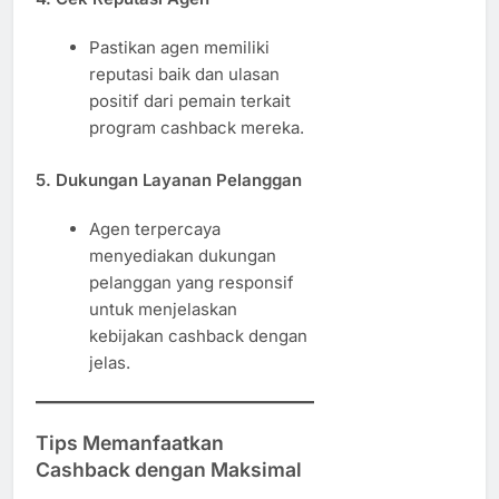
Pastikan agen memiliki
reputasi baik dan ulasan
positif dari pemain terkait
program cashback mereka.
5. Dukungan Layanan Pelanggan
Agen terpercaya
menyediakan dukungan
pelanggan yang responsif
untuk menjelaskan
kebijakan cashback dengan
jelas.
Tips Memanfaatkan
Cashback dengan Maksimal