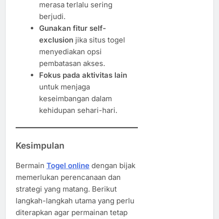
merasa terlalu sering
berjudi.
Gunakan fitur self-
exclusion
jika situs togel
menyediakan opsi
pembatasan akses.
Fokus pada aktivitas lain
untuk menjaga
keseimbangan dalam
kehidupan sehari-hari.
Kesimpulan
Bermain
Togel online
dengan bijak
memerlukan perencanaan dan
strategi yang matang. Berikut
langkah-langkah utama yang perlu
diterapkan agar permainan tetap