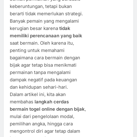
keberuntungan, tetapi bukan
berarti tidak memerlukan strategi.
Banyak pemain yang mengalami
kerugian besar karena
tidak
memiliki perencanaan yang baik
saat bermain. Oleh karena itu,
penting untuk memahami
bagaimana cara bermain dengan
bijak agar tetap bisa menikmati
permainan tanpa mengalami
dampak negatif pada keuangan
dan kehidupan sehari-hari.
Dalam artikel ini, kita akan
membahas
langkah cerdas
bermain togel online dengan bijak
,
mulai dari pengelolaan modal,
pemilihan angka, hingga cara
mengontrol diri agar tetap dalam