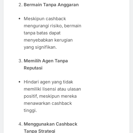
Bermain Tanpa Anggaran
Meskipun cashback
mengurangi risiko, bermain
tanpa batas dapat
menyebabkan kerugian
yang signifikan.
Memilih Agen Tanpa
Reputasi
Hindari agen yang tidak
memiliki lisensi atau ulasan
positif, meskipun mereka
menawarkan cashback
tinggi.
Menggunakan Cashback
Tanpa Strategi