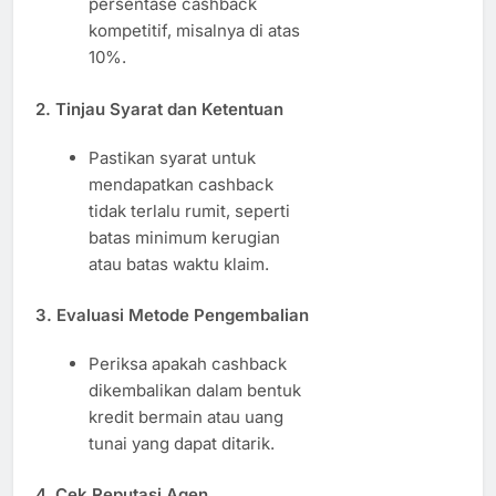
persentase cashback
kompetitif, misalnya di atas
10%.
2. Tinjau Syarat dan Ketentuan
Pastikan syarat untuk
mendapatkan cashback
tidak terlalu rumit, seperti
batas minimum kerugian
atau batas waktu klaim.
3. Evaluasi Metode Pengembalian
Periksa apakah cashback
dikembalikan dalam bentuk
kredit bermain atau uang
tunai yang dapat ditarik.
4. Cek Reputasi Agen