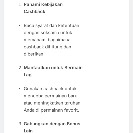
Pahami Kebijakan
Cashback
Baca syarat dan ketentuan
dengan seksama untuk
memahami bagaimana
cashback dihitung dan
diberikan.
Manfaatkan untuk Bermain
Lagi
Gunakan cashback untuk
mencoba permainan baru
atau meningkatkan taruhan
Anda di permainan favorit.
Gabungkan dengan Bonus
Lain