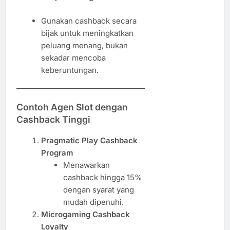
Gunakan cashback secara
bijak untuk meningkatkan
peluang menang, bukan
sekadar mencoba
keberuntungan.
Contoh Agen Slot dengan
Cashback Tinggi
Pragmatic Play Cashback
Program
Menawarkan
cashback hingga 15%
dengan syarat yang
mudah dipenuhi.
Microgaming Cashback
Loyalty