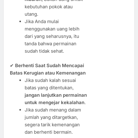
kebutuhan pokok atau
utang.
Jika Anda mulai
menggunakan uang lebih
dari yang seharusnya, itu
tanda bahwa permainan
sudah tidak sehat.
✔
Berhenti Saat Sudah Mencapai
Batas Kerugian atau Kemenangan
Jika sudah kalah sesuai
batas yang ditentukan,
jangan lanjutkan permainan
untuk mengejar kekalahan
.
Jika sudah menang dalam
jumlah yang ditargetkan,
segera tarik kemenangan
dan berhenti bermain.