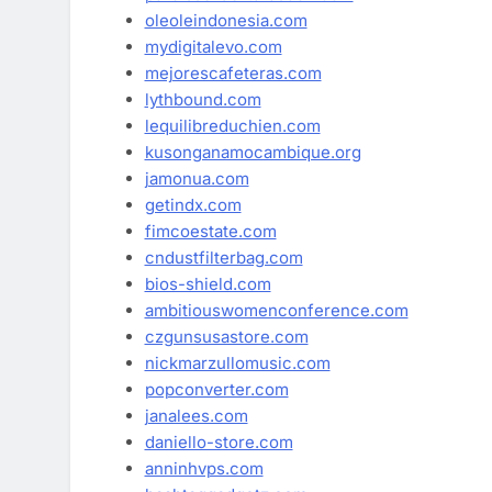
oleoleindonesia.com
mydigitalevo.com
mejorescafeteras.com
lythbound.com
lequilibreduchien.com
kusonganamocambique.org
jamonua.com
getindx.com
fimcoestate.com
cndustfilterbag.com
bios-shield.com
ambitiouswomenconference.com
czgunsusastore.com
nickmarzullomusic.com
popconverter.com
janalees.com
daniello-store.com
anninhvps.com