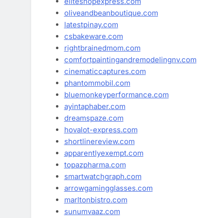
eliteshopexpress.com
oliveandbeanboutique.com
latestpinay.com
csbakeware.com
rightbrainedmom.com
comfortpaintingandremodelingnv.com
cinematiccaptures.com
phantommobil.com
bluemonkeyperformance.com
ayintaphaber.com
dreamspaze.com
hovalot-express.com
shortlinereview.com
apparentlyexempt.com
topazpharma.com
smartwatchgraph.com
arrowgamingglasses.com
marltonbistro.com
sunumvaaz.com