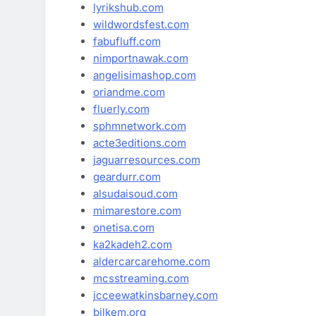
lyrikshub.com
wildwordsfest.com
fabufluff.com
nimportnawak.com
angelisimashop.com
oriandme.com
fluerly.com
sphmnetwork.com
acte3editions.com
jaguarresources.com
geardurr.com
alsudaisoud.com
mimarestore.com
onetisa.com
ka2kadeh2.com
aldercarcarehome.com
mcsstreaming.com
jcceewatkinsbarney.com
bilkem.org