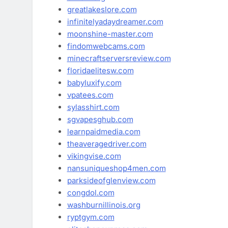
greatlakeslore.com
infinitelyadaydreamer.com
moonshine-master.com
findomwebcams.com
minecraftserversreview.com
floridaelitesw.com
babyluxify.com
vpatees.com
sylasshirt.com
sgvapesghub.com
learnpaidmedia.com
theaveragedriver.com
vikingvise.com
nansuniqueshop4men.com
parksideofglenview.com
congdol.com
washburnillinois.org
ryptgym.com