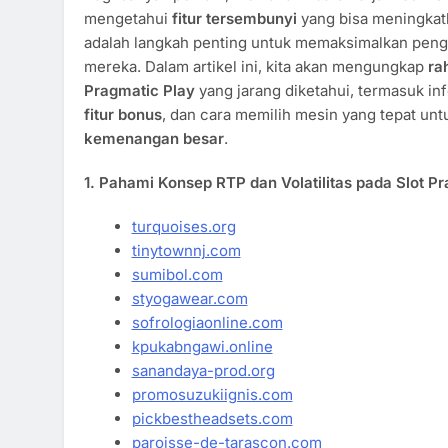
mengetahui
fitur tersembunyi
yang bisa meningka
adalah langkah penting untuk memaksimalkan pen
mereka. Dalam artikel ini, kita akan mengungkap
ra
Pragmatic Play
yang jarang diketahui, termasuk in
fitur bonus
, dan cara memilih mesin yang tepat unt
kemenangan besar
.
1.
Pahami Konsep RTP dan Volatilitas pada Slot Pr
turquoises.org
tinytownnj.com
sumibol.com
styogawear.com
sofrologiaonline.com
kpukabngawi.online
sanandaya-prod.org
promosuzukiignis.com
pickbestheadsets.com
paroisse-de-tarascon.com