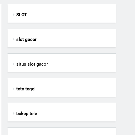
SLOT
slot gacor
situs slot gacor
toto togel
bokep tele