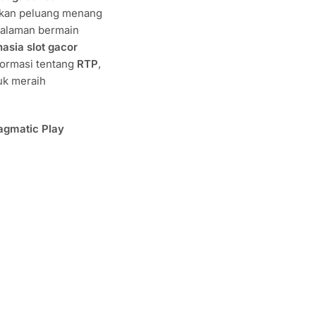
tkan peluang menang
galaman bermain
hasia slot gacor
formasi tentang
RTP
,
uk meraih
agmatic Play