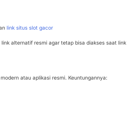
uan
link situs slot gacor
ink alternatif resmi agar tetap bisa diakses saat link
modern atau aplikasi resmi. Keuntungannya: