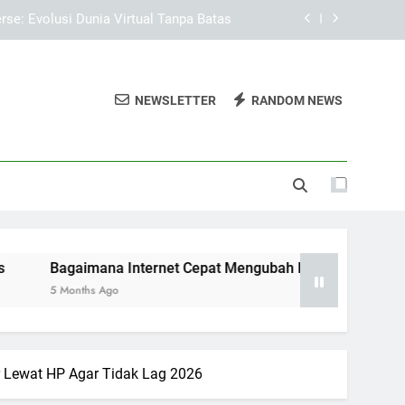
e: Evolusi Dunia Virtual Tanpa Batas
ah Dunia Gaming Online di Era Digital
4D: Struktur, Keamanan, dan Efisiensi
NEWSLETTER
RANDOM NEWS
Project
k Alternatif yang Aman dan Terpercaya
ct.
e: Evolusi Dunia Virtual Tanpa Batas
ah Dunia Gaming Online di Era Digital
4D: Struktur, Keamanan, dan Efisiensi
imana Internet Cepat Mengubah Dunia Gaming Online di Era D
ths Ago
or Lewat HP Agar Tidak Lag 2026