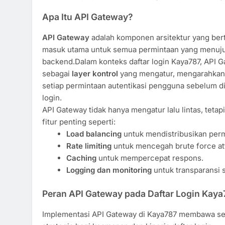
Apa Itu API Gateway?
API Gateway
adalah komponen arsitektur yang bert
masuk utama untuk semua permintaan yang menuju
backend.Dalam konteks daftar login Kaya787, API 
sebagai
layer kontrol
yang mengatur, mengarahka
setiap permintaan autentikasi pengguna sebelum d
login.
API Gateway tidak hanya mengatur lalu lintas, teta
fitur penting seperti:
Load balancing
untuk mendistribusikan perm
Rate limiting
untuk mencegah brute force at
Caching
untuk mempercepat respons.
Logging dan monitoring
untuk transparansi 
Peran API Gateway pada Daftar Login Kaya
Implementasi API Gateway di Kaya787 membawa se