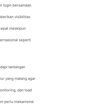
 login bersamaan
erikan visibilitas
 cepat meskipun
rnasional seperti
dapi tantangan
ur yang matang agar
nitoring, dan load
.
ken perlu mekanisme