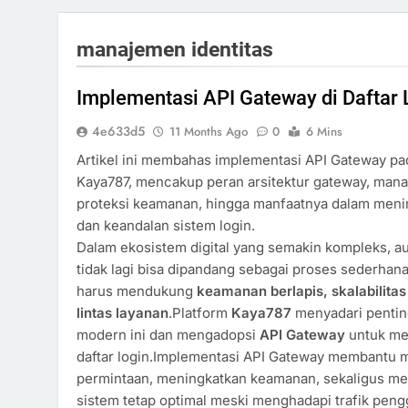
manajemen identitas
Implementasi API Gateway di Daftar
4e633d5
11 Months Ago
0
6 Mins
Artikel ini membahas implementasi API Gateway pad
Kaya787, mencakup peran arsitektur gateway, mana
proteksi keamanan, hingga manfaatnya dalam meni
dan keandalan sistem login.
Dalam ekosistem digital yang semakin kompleks, a
tidak lagi bisa dipandang sebagai proses sederhana
harus mendukung
keamanan berlapis, skalabilitas 
lintas layanan
.Platform
Kaya787
menyadari penting
modern ini dan mengadopsi
API Gateway
untuk me
daftar login.Implementasi API Gateway membantu m
permintaan, meningkatkan keamanan, sekaligus m
sistem tetap optimal meski menghadapi trafik peng