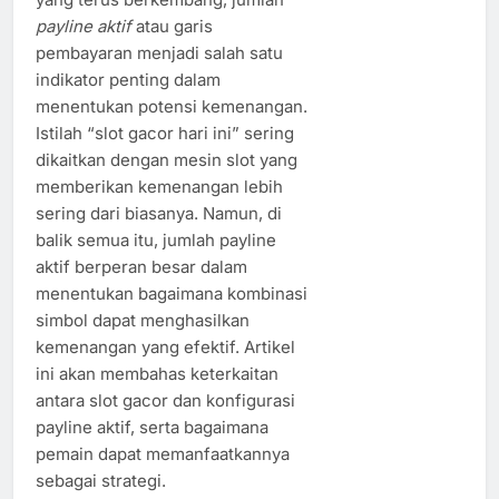
payline aktif
atau garis
pembayaran menjadi salah satu
indikator penting dalam
menentukan potensi kemenangan.
Istilah “slot gacor hari ini” sering
dikaitkan dengan mesin slot yang
memberikan kemenangan lebih
sering dari biasanya. Namun, di
balik semua itu, jumlah payline
aktif berperan besar dalam
menentukan bagaimana kombinasi
simbol dapat menghasilkan
kemenangan yang efektif. Artikel
ini akan membahas keterkaitan
antara slot gacor dan konfigurasi
payline aktif, serta bagaimana
pemain dapat memanfaatkannya
sebagai strategi.