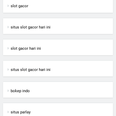
slot gacor
situs slot gacor hari ini
slot gacor hari ini
situs slot gacor hari ini
bokep indo
situs parlay