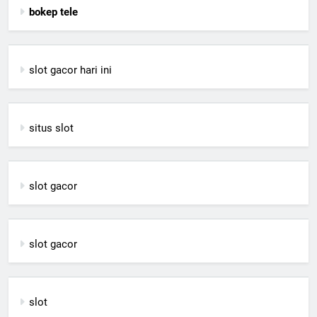
bokep tele
slot gacor hari ini
situs slot
slot gacor
slot gacor
slot