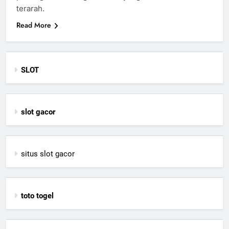
terarah.
Read More
SLOT
slot gacor
situs slot gacor
toto togel