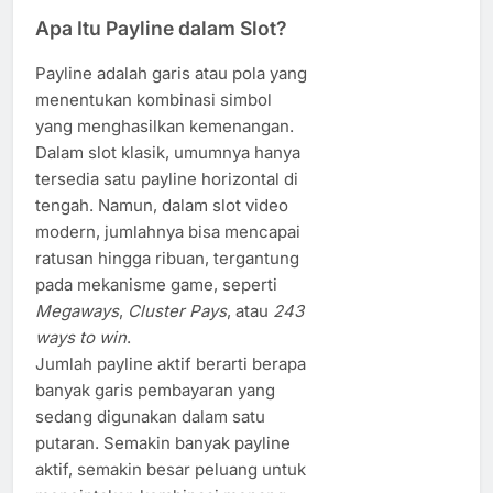
Apa Itu Payline dalam Slot?
Payline adalah garis atau pola yang
menentukan kombinasi simbol
yang menghasilkan kemenangan.
Dalam slot klasik, umumnya hanya
tersedia satu payline horizontal di
tengah. Namun, dalam slot video
modern, jumlahnya bisa mencapai
ratusan hingga ribuan, tergantung
pada mekanisme game, seperti
Megaways
,
Cluster Pays
, atau
243
ways to win
.
Jumlah payline aktif berarti berapa
banyak garis pembayaran yang
sedang digunakan dalam satu
putaran. Semakin banyak payline
aktif, semakin besar peluang untuk