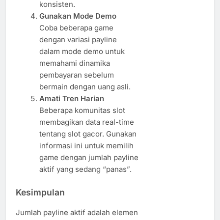
konsisten.
Gunakan Mode Demo
Coba beberapa game
dengan variasi payline
dalam mode demo untuk
memahami dinamika
pembayaran sebelum
bermain dengan uang asli.
Amati Tren Harian
Beberapa komunitas slot
membagikan data real-time
tentang slot gacor. Gunakan
informasi ini untuk memilih
game dengan jumlah payline
aktif yang sedang “panas”.
Kesimpulan
Jumlah payline aktif adalah elemen