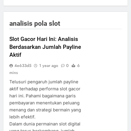
analisis pola slot
Slot Gacor Hari Ini: Analisis
Berdasarkan Jumlah Payline
Aktif
4e633d5
1 year ago
0
6
mins
Telusuri pengaruh jumlah payline
aktif terhadap performa slot gacor
hari ini. Pahami bagaimana garis
pembayaran menentukan peluang
menang dan strategi bermain yang
lebih efektif.
Dalam dunia permainan slot digital
yang terus berkembang, jumlah