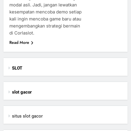
modal asli. Jadi, jangan lewatkan
kesempatan mencoba demo setiap
kali ingin mencoba game baru atau
mengembangkan strategi bermain
di Corlaslot.
Read More
SLOT
slot gacor
situs slot gacor