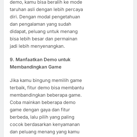
demo, kamu bisa beralih ke mode
taruhan asli dengan lebih percaya
diri. Dengan modal pengetahuan
dan pengalaman yang sudah
didapat, peluang untuk menang
bisa lebih besar dan permainan
jadi lebih menyenangkan.
9. Manfaatkan Demo untuk
Membandingkan Game
Jika kamu bingung memilih game
terbaik, fitur demo bisa membantu
membandingkan beberapa game.
Coba mainkan beberapa demo
game dengan gaya dan fitur
berbeda, lalu pilih yang paling
cocok berdasarkan kenyamanan
dan peluang menang yang kamu