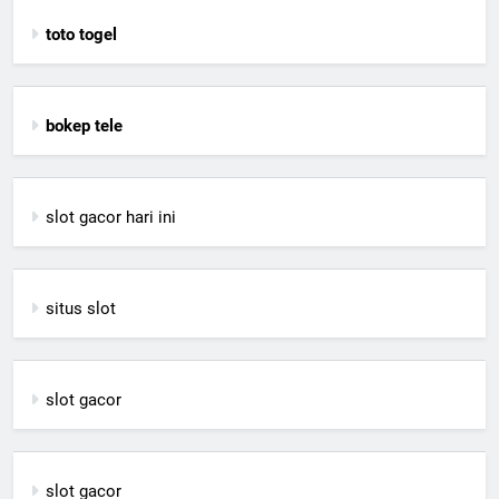
toto togel
bokep tele
slot gacor hari ini
situs slot
slot gacor
slot gacor