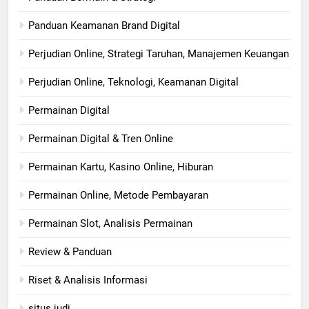
Panduan Keamanan Brand Digital
Perjudian Online, Strategi Taruhan, Manajemen Keuangan
Perjudian Online, Teknologi, Keamanan Digital
Permainan Digital
Permainan Digital & Tren Online
Permainan Kartu, Kasino Online, Hiburan
Permainan Online, Metode Pembayaran
Permainan Slot, Analisis Permainan
Review & Panduan
Riset & Analisis Informasi
situs judi