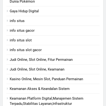
Dunia Pokémon
Gaya Hidup Digital
info situs
info situs gacor
info situs slot
info situs slot gacor
Judi Online, Slot Online, Fitur Permainan
Judi Online, Slot Online, Keamanan
Kasino Online, Mesin Slot, Panduan Permainan
Keamanan Akses & Keandalan Sistem
Keamanan Platform Digital,Manajemen Sistem
Terpadu,Stabilitas Layanan,Infrastruktur