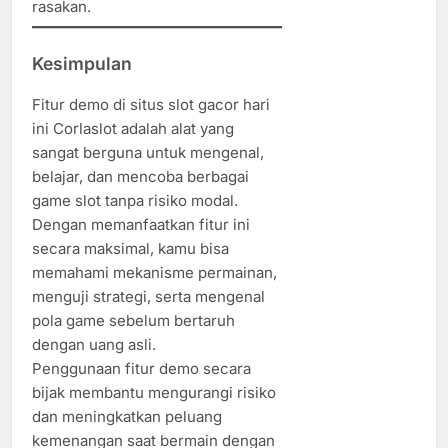
rasakan.
Kesimpulan
Fitur demo di situs slot gacor hari
ini Corlaslot adalah alat yang
sangat berguna untuk mengenal,
belajar, dan mencoba berbagai
game slot tanpa risiko modal.
Dengan memanfaatkan fitur ini
secara maksimal, kamu bisa
memahami mekanisme permainan,
menguji strategi, serta mengenal
pola game sebelum bertaruh
dengan uang asli.
Penggunaan fitur demo secara
bijak membantu mengurangi risiko
dan meningkatkan peluang
kemenangan saat bermain dengan