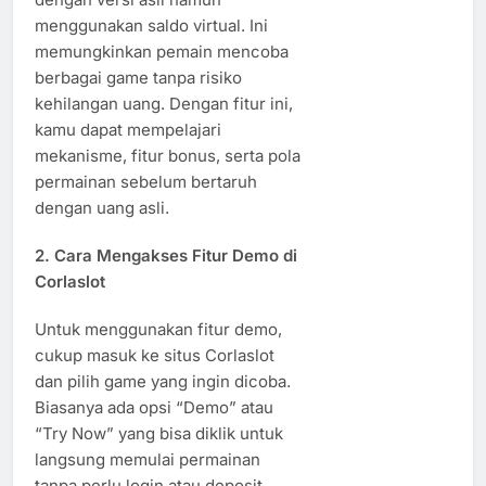
menggunakan saldo virtual. Ini
memungkinkan pemain mencoba
berbagai game tanpa risiko
kehilangan uang. Dengan fitur ini,
kamu dapat mempelajari
mekanisme, fitur bonus, serta pola
permainan sebelum bertaruh
dengan uang asli.
2. Cara Mengakses Fitur Demo di
Corlaslot
Untuk menggunakan fitur demo,
cukup masuk ke situs Corlaslot
dan pilih game yang ingin dicoba.
Biasanya ada opsi “Demo” atau
“Try Now” yang bisa diklik untuk
langsung memulai permainan
tanpa perlu login atau deposit.