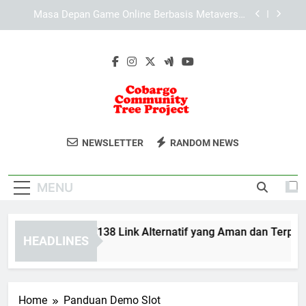
Skip
Bagaimana Internet Cepat Mengubah Dunia
to
Gaming Online di Era Digital
content
Analisis Komprehensif Sistem dan Operasional
Lebah4D: Struktur, Keamanan, dan Efisiensi
Tips Memilih LAE138 Link Alternatif yang Aman
dan Terpercaya
Masa Depan Game Online Berbasis Metaverse:
Evolusi Dunia Virtual Tanpa Batas
Cobargo
Dukung Keberlanjutan Lingkungan
Bagaimana Internet Cepat Mengubah Dunia
NEWSLETTER
RANDOM NEWS
Gaming Online di Era Digital
Community
Melalui Cobargo Community Tree
Analisis Komprehensif Sistem dan Operasional
Project.
Lebah4D: Struktur, Keamanan, dan Efisiensi
Tree Project
MENU
ips Memilih LAE138 Link Alternatif yang Aman dan Terpercay
HEADLINES
 Months Ago
Home
Panduan Demo Slot