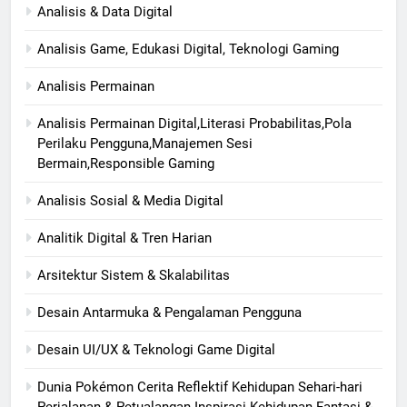
Analisis & Data Digital
Analisis Game, Edukasi Digital, Teknologi Gaming
Analisis Permainan
Analisis Permainan Digital,Literasi Probabilitas,Pola
Perilaku Pengguna,Manajemen Sesi
Bermain,Responsible Gaming
Analisis Sosial & Media Digital
Analitik Digital & Tren Harian
Arsitektur Sistem & Skalabilitas
Desain Antarmuka & Pengalaman Pengguna
Desain UI/UX & Teknologi Game Digital
Dunia Pokémon Cerita Reflektif Kehidupan Sehari-hari