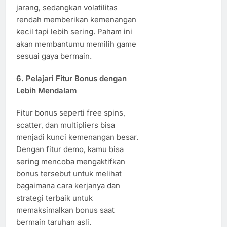
jarang, sedangkan volatilitas
rendah memberikan kemenangan
kecil tapi lebih sering. Paham ini
akan membantumu memilih game
sesuai gaya bermain.
6. Pelajari Fitur Bonus dengan
Lebih Mendalam
Fitur bonus seperti free spins,
scatter, dan multipliers bisa
menjadi kunci kemenangan besar.
Dengan fitur demo, kamu bisa
sering mencoba mengaktifkan
bonus tersebut untuk melihat
bagaimana cara kerjanya dan
strategi terbaik untuk
memaksimalkan bonus saat
bermain taruhan asli.