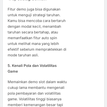
Fitur demo juga bisa digunakan
untuk menguji strategi taruhan.
Kamu bisa mencoba cara bertaruh
dengan modal kecil, menambah
taruhan secara bertahap, atau
memanfaatkan fitur auto spin
untuk melihat mana yang lebih
efektif sebelum mempraktekkan di
mode taruhan asli.
5. Kenali Pola dan Volatilitas
Game
Memainkan demo slot dalam waktu
cukup lama membantu mengenali
pola pembayaran dan volatilitas
game. Volatilitas tinggi biasanya
memberi kemenangan besar tapi