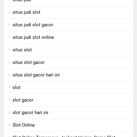
situs judi slot
situs judi slot gacor
situs judi slot online
situs slot
situs slot gacor
situs slot gacor hari ini
slot
slot gacor
slot gacor hari ini
Slot Online