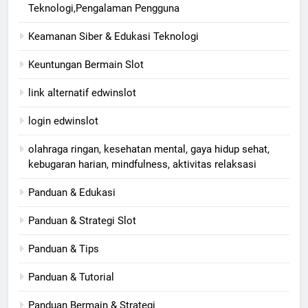
Teknologi,Pengalaman Pengguna
Keamanan Siber & Edukasi Teknologi
Keuntungan Bermain Slot
link alternatif edwinslot
login edwinslot
olahraga ringan, kesehatan mental, gaya hidup sehat,
kebugaran harian, mindfulness, aktivitas relaksasi
Panduan & Edukasi
Panduan & Strategi Slot
Panduan & Tips
Panduan & Tutorial
Panduan Bermain & Strategi