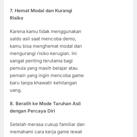
7. Hemat Modal dan Kurangi
Risiko
Karena kamu tidak menggunakan
saldo asli saat mencoba demo,
kamu bisa menghemat modal dan
mengurangi risiko kerugian. Ini
sangat penting terutama bagi
pemula yang masih belajar atau
pemain yang ingin mencoba game
baru tanpa khawatir kehilangan
uang.
8. Beralih ke Mode Taruhan Asli
dengan Percaya Diri
Setelah merasa cukup familiar dan
memahami cara kerja game lewat