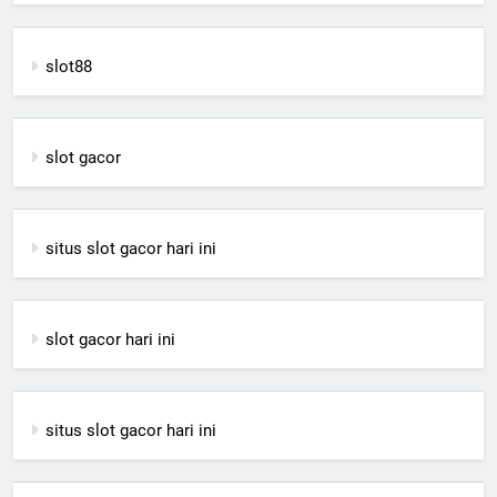
slot88
slot gacor
situs slot gacor hari ini
slot gacor hari ini
situs slot gacor hari ini