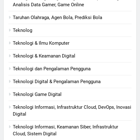
Analisis Data Gamer, Game Online
Taruhan Olahraga, Agen Bola, Prediksi Bola
Teknolog
Teknologi & Ilmu Komputer
Teknologi & Keamanan Digital
Teknologi dan Pengalaman Pengguna
Teknologi Digital & Pengalaman Pengguna
Teknologi Game Digital
Teknologi Informasi, Infrastruktur Cloud, DevOps, Inovasi
Digital
Teknologi Informasi, Keamanan Siber, Infrastruktur
Cloud, Sistem Digital