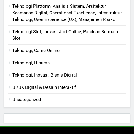
Teknologi Platform, Analisis Sistem, Arsitektur
Keamanan Digital, Operational Excellence, Infrastruktur
Teknologi, User Experience (UX), Manajemen Risiko
Teknologi Slot, Inovasi Judi Online, Panduan Bermain
Slot
Teknologi, Game Online
Teknologi, Hiburan
Teknologi, Inovasi, Bisnis Digital
UI/UX Digital & Desain Interaktif
Uncategorized