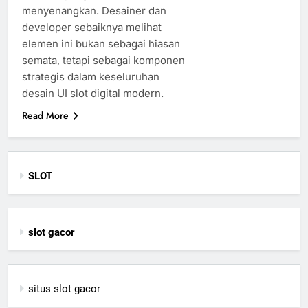
menyenangkan. Desainer dan
developer sebaiknya melihat
elemen ini bukan sebagai hiasan
semata, tetapi sebagai komponen
strategis dalam keseluruhan
desain UI slot digital modern.
Read More
SLOT
slot gacor
situs slot gacor