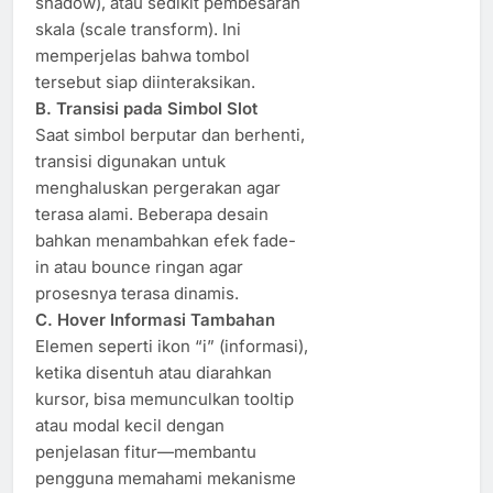
shadow), atau sedikit pembesaran
skala (scale transform). Ini
memperjelas bahwa tombol
tersebut siap diinteraksikan.
B. Transisi pada Simbol Slot
Saat simbol berputar dan berhenti,
transisi digunakan untuk
menghaluskan pergerakan agar
terasa alami. Beberapa desain
bahkan menambahkan efek fade-
in atau bounce ringan agar
prosesnya terasa dinamis.
C. Hover Informasi Tambahan
Elemen seperti ikon “i” (informasi),
ketika disentuh atau diarahkan
kursor, bisa memunculkan tooltip
atau modal kecil dengan
penjelasan fitur—membantu
pengguna memahami mekanisme