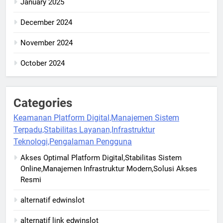
January 2025
December 2024
November 2024
October 2024
Categories
Keamanan Platform Digital,Manajemen Sistem
Terpadu,Stabilitas Layanan,Infrastruktur
Teknologi,Pengalaman Pengguna
Akses Optimal Platform Digital,Stabilitas Sistem
Online,Manajemen Infrastruktur Modern,Solusi Akses
Resmi
alternatif edwinslot
alternatif link edwinslot