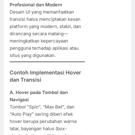
Profesional dan Modern
Desain UI yang memanfaatkan
transisi halus menciptakan kesan
platform yang modern, stabil, dan
dirancang secara matang—
meningkatkan kepercayaan
pengguna terhadap aplikasi atau
situs yang digunakan.
Contoh Implementasi Hover
dan Transisi
A. Hover pada Tombol dan
Navigasi
Tombol “Spin”, “Max Bet”, dan
“Auto Play” sering diberi efek
hover berupa perubahan warna
latar, bayangan halus (box-