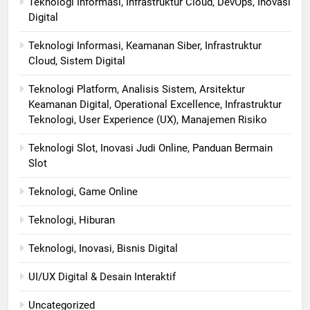
Teknologi Informasi, Infrastruktur Cloud, DevOps, Inovasi
Digital
Teknologi Informasi, Keamanan Siber, Infrastruktur
Cloud, Sistem Digital
Teknologi Platform, Analisis Sistem, Arsitektur
Keamanan Digital, Operational Excellence, Infrastruktur
Teknologi, User Experience (UX), Manajemen Risiko
Teknologi Slot, Inovasi Judi Online, Panduan Bermain
Slot
Teknologi, Game Online
Teknologi, Hiburan
Teknologi, Inovasi, Bisnis Digital
UI/UX Digital & Desain Interaktif
Uncategorized