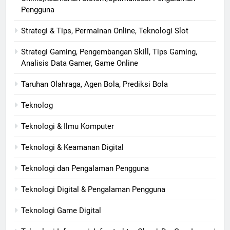
Pengguna
Strategi & Tips, Permainan Online, Teknologi Slot
Strategi Gaming, Pengembangan Skill, Tips Gaming,
Analisis Data Gamer, Game Online
Taruhan Olahraga, Agen Bola, Prediksi Bola
Teknolog
Teknologi & Ilmu Komputer
Teknologi & Keamanan Digital
Teknologi dan Pengalaman Pengguna
Teknologi Digital & Pengalaman Pengguna
Teknologi Game Digital