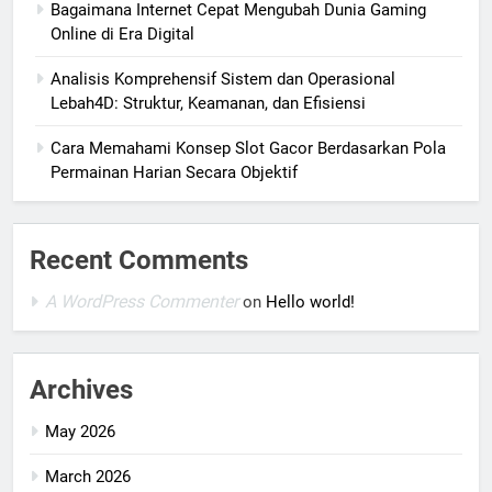
Bagaimana Internet Cepat Mengubah Dunia Gaming
Online di Era Digital
Analisis Komprehensif Sistem dan Operasional
Lebah4D: Struktur, Keamanan, dan Efisiensi
Cara Memahami Konsep Slot Gacor Berdasarkan Pola
Permainan Harian Secara Objektif
Recent Comments
A WordPress Commenter
on
Hello world!
Archives
May 2026
March 2026