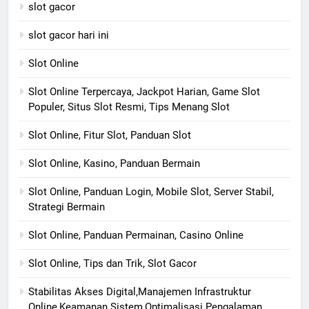
slot gacor
slot gacor hari ini
Slot Online
Slot Online Terpercaya, Jackpot Harian, Game Slot
Populer, Situs Slot Resmi, Tips Menang Slot
Slot Online, Fitur Slot, Panduan Slot
Slot Online, Kasino, Panduan Bermain
Slot Online, Panduan Login, Mobile Slot, Server Stabil,
Strategi Bermain
Slot Online, Panduan Permainan, Casino Online
Slot Online, Tips dan Trik, Slot Gacor
Stabilitas Akses Digital,Manajemen Infrastruktur
Online,Keamanan Sistem,Optimalisasi Pengalaman