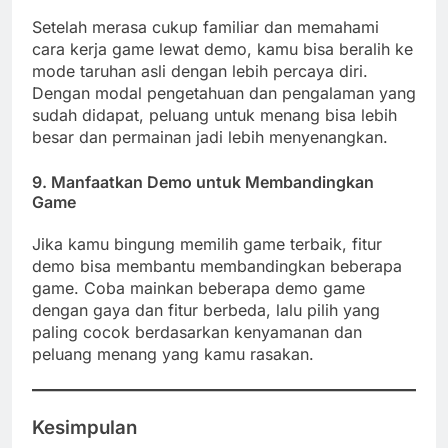
Setelah merasa cukup familiar dan memahami
cara kerja game lewat demo, kamu bisa beralih ke
mode taruhan asli dengan lebih percaya diri.
Dengan modal pengetahuan dan pengalaman yang
sudah didapat, peluang untuk menang bisa lebih
besar dan permainan jadi lebih menyenangkan.
9. Manfaatkan Demo untuk Membandingkan
Game
Jika kamu bingung memilih game terbaik, fitur
demo bisa membantu membandingkan beberapa
game. Coba mainkan beberapa demo game
dengan gaya dan fitur berbeda, lalu pilih yang
paling cocok berdasarkan kenyamanan dan
peluang menang yang kamu rasakan.
Kesimpulan