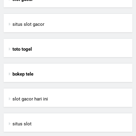
situs slot gacor
toto togel
bokep tele
slot gacor hari ini
situs slot