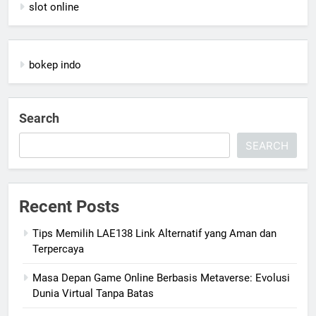
slot online
bokep indo
Search
SEARCH
Recent Posts
Tips Memilih LAE138 Link Alternatif yang Aman dan
Terpercaya
Masa Depan Game Online Berbasis Metaverse: Evolusi
Dunia Virtual Tanpa Batas