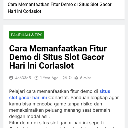
Cara Memanfaatkan Fitur Demo di Situs Slot Gacor
Hari Ini Corlaslot
PANDUAN & TIPS
Cara Memanfaatkan Fitur
Demo di Situs Slot Gacor
Hari Ini Corlaslot
0
4e633d5
1 Year Ago
6 Mins
Pelajari cara memanfaatkan fitur demo di
situs
slot gacor hari ini
Corlaslot. Panduan lengkap agar
kamu bisa mencoba game tanpa risiko dan
memaksimalkan peluang menang saat bermain
dengan modal asli.
Fitur demo di situs slot gacor hari ini seperti