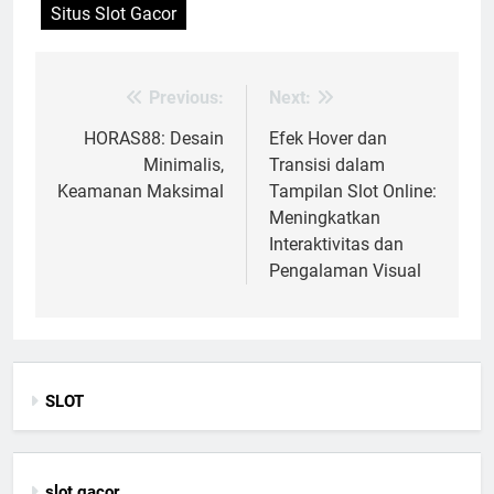
Situs Slot Gacor
Previous:
Next:
Post
navigation
HORAS88: Desain
Efek Hover dan
Minimalis,
Transisi dalam
Keamanan Maksimal
Tampilan Slot Online:
Meningkatkan
Interaktivitas dan
Pengalaman Visual
SLOT
slot gacor