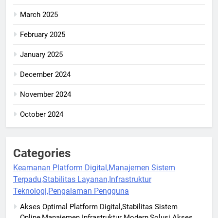
March 2025
February 2025
January 2025
December 2024
November 2024
October 2024
Categories
Keamanan Platform Digital,Manajemen Sistem
Terpadu,Stabilitas Layanan,Infrastruktur
Teknologi,Pengalaman Pengguna
Akses Optimal Platform Digital,Stabilitas Sistem
Online,Manajemen Infrastruktur Modern,Solusi Akses