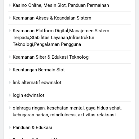
Kasino Online, Mesin Slot, Panduan Permainan
Keamanan Akses & Keandalan Sistem
Keamanan Platform Digital,Manajemen Sistem
Terpadu,Stabilitas Layanan,Infrastruktur
Teknologi,Pengalaman Pengguna
Keamanan Siber & Edukasi Teknologi
Keuntungan Bermain Slot
link alternatif edwinslot
login edwinslot
olahraga ringan, kesehatan mental, gaya hidup sehat,
kebugaran harian, mindfulness, aktivitas relaksasi
Panduan & Edukasi